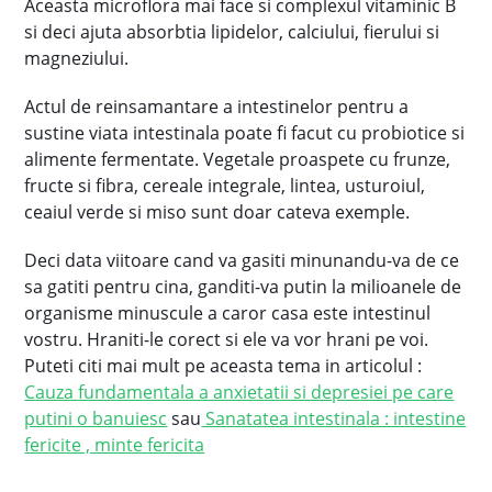
Aceasta microflora mai face si complexul vitaminic B
si deci ajuta absorbtia lipidelor, calciului, fierului si
magneziului.
Actul de reinsamantare a intestinelor pentru a
sustine viata intestinala poate fi facut cu probiotice si
alimente fermentate. Vegetale proaspete cu frunze,
fructe si fibra, cereale integrale, lintea, usturoiul,
ceaiul verde si miso sunt doar cateva exemple.
Deci data viitoare cand va gasiti minunandu-va de ce
sa gatiti pentru cina, ganditi-va putin la milioanele de
organisme minuscule a caror casa este intestinul
vostru. Hraniti-le corect si ele va vor hrani pe voi.
Puteti citi mai mult pe aceasta tema in articolul :
Cauza fundamentala a anxietatii si depresiei pe care
putini o banuiesc
sau
Sanatatea intestinala : intestine
fericite , minte fericita