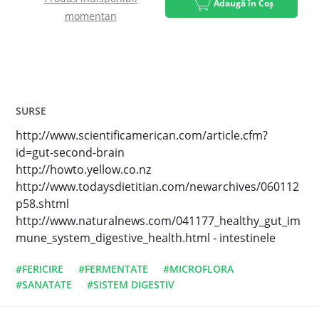
Adaugă în Coș
momentan
SURSE
http://www.scientificamerican.com/article.cfm?
id=gut-second-brain
http://howto.yellow.co.nz
http://www.todaysdietitian.com/newarchives/060112
p58.shtml
http://www.naturalnews.com/041177_healthy_gut_im
mune_system_digestive_health.html - intestinele
#FERICIRE
#FERMENTATE
#MICROFLORA
#SANATATE
#SISTEM DIGESTIV