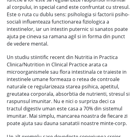
al corpului, in special cand este confruntat cu stresul.
Este o ruta cu dublu sens: psihologia si factorii psiho-
sociali influenteaza functionarea fiziologica a
intestinelor, iar un intestin puternic si sanatos poate
ajuta pe cineva sa ramana agil si in forma din punct
de vedere mental.
Un studiu stiintific recent din Nutritia in Practica
Clinica/Nutrition in Clinical Practice arata ca
microorganismele sau flora intestinala ce traieste in
intestinele umane formeaza o retea de controale
naturale ce regularizeaza starea psihica, apetitul,
greutatea corporala, absorbtia de nutrienti, stresul si
raspunsul imunitar. Nu e nici o surpriza deci ca
tractul digestiv uman este casa a 70% din sistemul
imunitar. Mai simplu, mancarea noastra de fiecare zi
poate ajuta sau dauna sanatatii noastre minte-corp.
Un alt exemplu care dovedeste conexiunea creier-