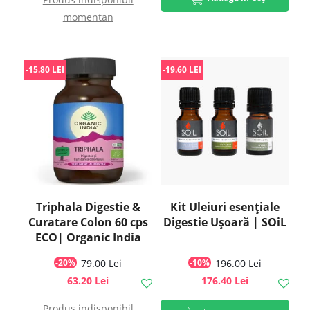
momentan
-15.80 LEI
-19.60 LEI
Triphala Digestie &
Kit Uleiuri esențiale
Curatare Colon 60 cps
Digestie Ușoară | SOiL
ECO| Organic India
-20%
79.00 Lei
-10%
196.00 Lei
63.20 Lei
176.40 Lei
Produs indisponibil