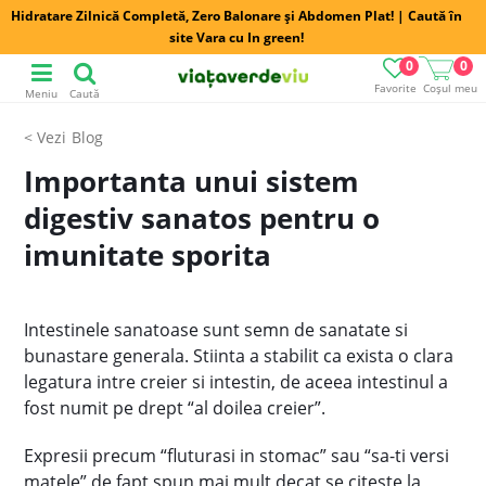
Hidratare Zilnică Completă, Zero Balonare și Abdomen Plat! | Caută în
site Vara cu In green!
0
0
Favorite
Coșul meu
Meniu
Caută
Blog
Importanta unui sistem
digestiv sanatos pentru o
imunitate sporita
Intestinele sanatoase sunt semn de sanatate si
bunastare generala. Stiinta a stabilit ca exista o clara
legatura intre creier si intestin, de aceea intestinul a
fost numit pe drept “al doilea creier”.
Expresii precum “fluturasi in stomac” sau “sa-ti versi
matele” de fapt spun mai mult decat se citeste la