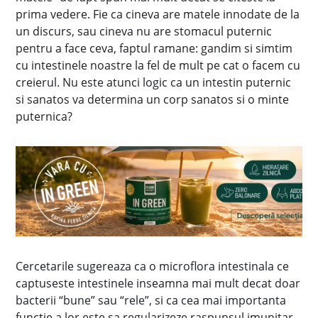
prima vedere. Fie ca cineva are matele innodate de la
un discurs, sau cineva nu are stomacul puternic
pentru a face ceva, faptul ramane: gandim si simtim
cu intestinele noastre la fel de mult pe cat o facem cu
creierul. Nu este atunci logic ca un intestin puternic
si sanatos va determina un corp sanatos si o minte
puternica?
Cercetarile sugereaza ca o microflora intestinala ce
captuseste intestinele inseamna mai mult decat doar
bacterii “bune” sau “rele”, si ca cea mai importanta
functie a lor este sa regularizeze raspunsul imunitar