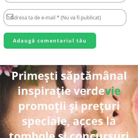
Primești săptămânal
inspirație verde
vie
promoții și prețuri
speciale, acces la
tombole și concursuri