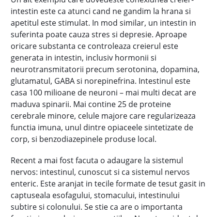
intestin este ca atunci cand ne gandim la hrana si
apetitul este stimulat. In mod similar, un intestin in
suferinta poate cauza stres si depresie. Aproape
oricare substanta ce controleaza creierul este
generata in intestin, inclusiv hormonii si
neurotransmitatorii precum serotonina, dopamina,
glutamatul, GABA si norepinefrina. Intestinul este
casa 100 milioane de neuroni – mai multi decat are
maduva spinarii. Mai contine 25 de proteine
cerebrale minore, celule majore care regularizeaza
functia imuna, unul dintre opiaceele sintetizate de
corp, si benzodiazepinele produse local.
Recent a mai fost facuta o adaugare la sistemul
nervos: intestinul, cunoscut si ca sistemul nervos
enteric. Este aranjat in tecile formate de tesut gasit in
captuseala esofagului, stomacului, intestinului
subtire si colonului. Se stie ca are o importanta