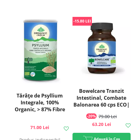
-15.80 LEI
Bowelcare Tranzit
Tărâțe de Psyllium
Intestinal, Combate
Integrale, 100%
Balonarea 60 cps ECO|
Organic, > 87% Fibre
Organic India
ECO| Organic India
-20%
79.00 Lei
63.20 Lei
71.00 Lei
Adaugă în Coș
Produs indisponibil