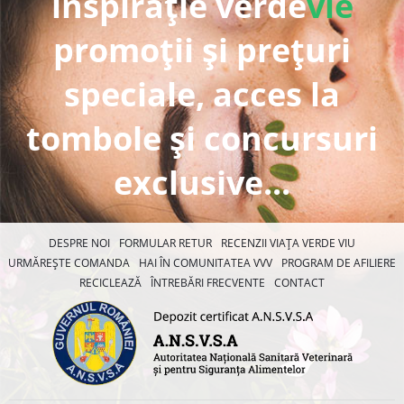
inspirație verde
vie
promoții și prețuri
speciale, acces la
tombole și concursuri
exclusive...
DESPRE NOI
FORMULAR RETUR
RECENZII VIAȚA VERDE VIU
URMĂREȘTE COMANDA
HAI ÎN COMUNITATEA VVV
PROGRAM DE AFILIERE
RECICLEAZĂ
ÎNTREBĂRI FRECVENTE
CONTACT