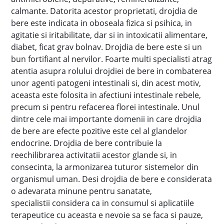
calmante. Datorita acestor proprietati, drojdia de
bere este indicata in oboseala fizica si psihica, in
agitatie si iritabilitate, dar si in intoxicatii alimentare,
diabet, ficat grav bolnav. Drojdia de bere este si un
bun fortifiant al nervilor. Foarte multi specialisti atrag
atentia asupra rolului drojdiei de bere in combaterea
unor agenti patogeni intestinali si, din acest motiv,
aceasta este folosita in afectiuni intestinale rebele,
precum si pentru refacerea florei intestinale. Unul
dintre cele mai importante domenii in care drojdia
de bere are efecte pozitive este cel al glandelor
endocrine. Drojdia de bere contribuie la
reechilibrarea activitatii acestor glande si, in
consecinta, la armonizarea tuturor sistemelor din
organismul uman. Desi drojdia de bere e considerata
o adevarata minune pentru sanatate,
specialistii considera ca in consumul si aplicatiile
terapeutice cu aceasta e nevoie sa se faca si pauze,