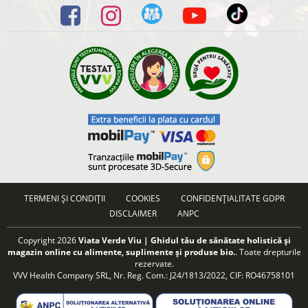
TERMENI ȘI CONDIȚII
COOKIES
CONFIDENȚIALITATE GDPR
DISCLAIMER
ANPC
Copyright 2026
Viata Verde Viu | Ghidul tău de sănătate holistică și
magazin online cu alimente, suplimente și produse bio.
. Toate drepturile
rezervate.
VVV Health Company SRL, Nr. Reg. Com.: J24/1813/2022, CIF: RO46758101