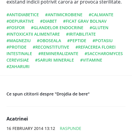
existand indicii potrivit carora ar provoca sterilitate.
#ANTIDIABETICE
#ANTIMICROBIENE
#CALMANTE
#DEPURATIVE
#DIABET
#FICAT GRAV BOLNAV
#FOSFOR
#GLANDELOR ENDOCRINE
#GLUTEN
#INTOXICATII ALIMENTARE
#IRITABILITATE
#MAGNEZIU
#OBOSEALA
#PEPTIDE
#POTASIU
#PROTIDE
#RECONSTITUTIVE
#REFACEREA FLOREI
INTESTINALE
#REMINERALIZANTE
#SACCHAROMYCES
CEREVISIAE
#SARURI MINERALE
#VITAMINE
#ZAHARURI
Ce spun cititorii despre "Drojdia de bere"
Acatrinei
16 FEBRUARY 2014 13:12
RASPUNDE