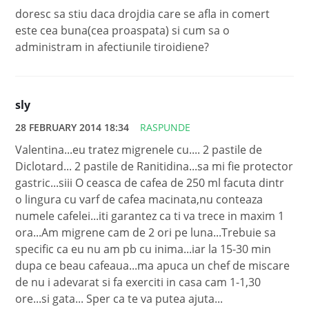
doresc sa stiu daca drojdia care se afla in comert
este cea buna(cea proaspata) si cum sa o
administram in afectiunile tiroidiene?
sly
28 FEBRUARY 2014 18:34
RASPUNDE
Valentina...eu tratez migrenele cu.... 2 pastile de
Diclotard... 2 pastile de Ranitidina...sa mi fie protector
gastric...siii O ceasca de cafea de 250 ml facuta dintr
o lingura cu varf de cafea macinata,nu conteaza
numele cafelei...iti garantez ca ti va trece in maxim 1
ora...Am migrene cam de 2 ori pe luna...Trebuie sa
specific ca eu nu am pb cu inima...iar la 15-30 min
dupa ce beau cafeaua...ma apuca un chef de miscare
de nu i adevarat si fa exerciti in casa cam 1-1,30
ore...si gata... Sper ca te va putea ajuta...