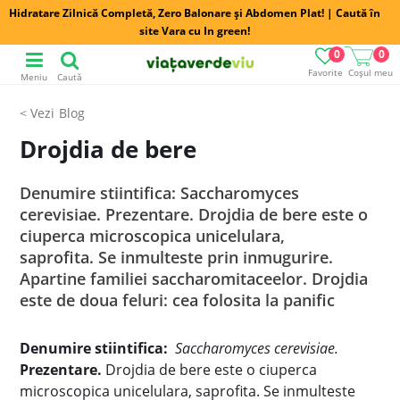
Hidratare Zilnică Completă, Zero Balonare și Abdomen Plat! | Caută în
site Vara cu In green!
0
0
Favorite
Coșul meu
Meniu
Caută
Blog
Drojdia de bere
Denumire stiintifica: Saccharomyces
cerevisiae. Prezentare. Drojdia de bere este o
ciuperca microscopica unicelulara,
saprofita. Se inmulteste prin inmugurire.
Apartine familiei saccharomitaceelor. Drojdia
este de doua feluri: cea folosita la panific
Denumire stiintifica:
Saccharomyces cerevisiae.
Prezentare.
Drojdia de bere este o ciuperca
microscopica unicelulara, saprofita. Se inmulteste