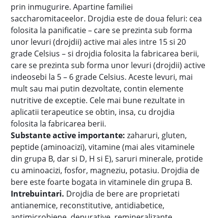
prin inmugurire. Apartine familiei
saccharomitaceelor. Drojdia este de doua feluri: cea
folosita la panificatie – care se prezinta sub forma
unor levuri (drojdii) active mai ales intre 15 si 20
grade Celsius – si drojdia folosita la fabricarea berii,
care se prezinta sub forma unor levuri (drojdii) active
indeosebi la 5 – 6 grade Celsius. Aceste levuri, mai
mult sau mai putin dezvoltate, contin elemente
nutritive de exceptie. Cele mai bune rezultate in
aplicatii terapeutice se obtin, insa, cu drojdia
folosita la fabricarea berii.
Substante active importante:
zaharuri, gluten,
peptide (aminoacizi), vitamine (mai ales vitaminele
din grupa B, dar si D, H si E), saruri minerale, protide
cu aminoacizi, fosfor, magneziu, potasiu. Drojdia de
bere este foarte bogata in vitaminele din grupa B.
Intrebuintari.
Drojdia de bere are proprietati
antianemice, reconstitutive, antidiabetice,
antimicrobiene, depurative, remineralizante,