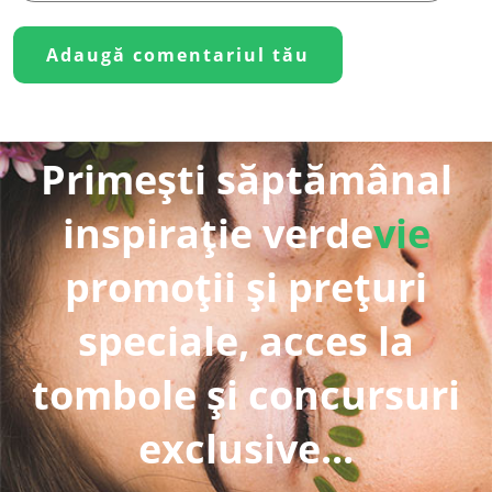
Primești săptămânal
inspirație verde
vie
promoții și prețuri
speciale, acces la
tombole și concursuri
exclusive...