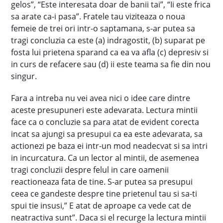
gelos”, “Este interesata doar de banii tai”, “Ii este frica
sa arate ca-i pasa”. Fratele tau viziteaza o noua
femeie de trei ori intr-o saptamana, s-ar putea sa
tragi concluzia ca este (a) indragostit, (b) suparat pe
fosta lui prietena sparand ca ea va afla (c) depresiv si
in curs de refacere sau (d) ii este teama sa fie din nou
singur.
Fara a intreba nu vei avea nici o idee care dintre
aceste presupuneri este adevarata. Lectura mintii
face ca o concluzie sa para atat de evident corecta
incat sa ajungi sa presupui ca ea este adevarata, sa
actionezi pe baza ei intr-un mod neadecvat si sa intri
in incurcatura. Ca un lector al mintii, de asemenea
tragi concluzii despre felul in care oamenii
reactioneaza fata de tine. S-ar putea sa presupui
ceea ce gandeste despre tine prietenul tau si sa-ti
spui tie insusi,” E atat de aproape ca vede cat de
neatractiva sunt”. Daca si el recurge la lectura mintii