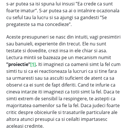
s-ar putea sa isi spuna lui insusi ”Ea crede ca sunt
foarte imatur”. S-ar putea sa ai o intalnire ocazionala
cu seful tau la lucru si sa ajungi sa gandesti ”Se
pregateste sa ma concedieze”.
Aceste presupuneri se nasc din intuiti, vagi presimtiri
sau banuieli, experiente din trecut. Ele nu sunt
testate si dovedite, crezi insa in ele chiar si asa.
Lectura mintii se bazeaza pe un mecanism numit
”proiectie”
[1]
.
Iti imaginezi ca oamenii simt la fel cum
simti tu si ca ei reactioneaza la lucruri ca si tine fara
sa urmaresti sau sa asculti suficient de atent ca sa
observi ca ei sunt de fapt diferiti. Cand te infurie ca
cineva intarzie iti imaginezi ca totii simt la fel. Daca te
simti extrem de sensibil la respingere, te astepti ca
majoritatea oamenilor sa fie la fel. Daca judeci foarte
critic despre obiceiurile si trasaturile particulare ale
altora atunci presupui ca si ceilalti impartasesc
aceleasi credinte.