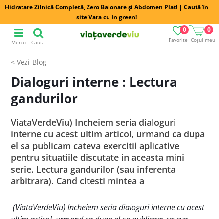
Hidratare Zilnică Completă, Zero Balonare și Abdomen Plat! | Caută în
site Vara cu In green!
0
0
Favorite
Coșul meu
Meniu
Caută
Blog
Dialoguri interne : Lectura
gandurilor
ViataVerdeViu) Incheiem seria dialoguri
interne cu acest ultim articol, urmand ca dupa
el sa publicam cateva exercitii aplicative
pentru situatiile discutate in aceasta mini
serie. Lectura gandurilor (sau inferenta
arbitrara). Cand citesti mintea a
(ViataVerdeViu) Incheiem seria dialoguri interne cu acest