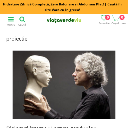
Hidratare Zilnică Completă, Zero Balonare și Abdomen Plat! | Caută în
site Vara cu In green!
0
0
Favorite
Coșul meu
Meniu
Caută
proiectie