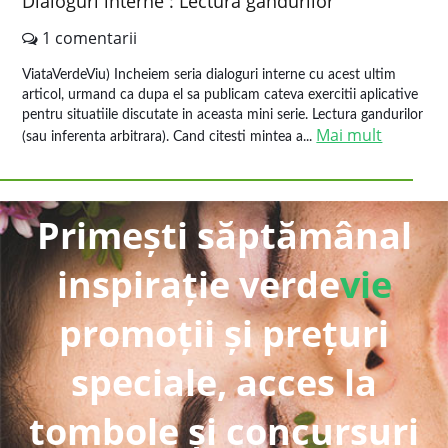
Dialoguri interne : Lectura gandurilor
1 comentarii
ViataVerdeViu) Incheiem seria dialoguri interne cu acest ultim
articol, urmand ca dupa el sa publicam cateva exercitii aplicative
pentru situatiile discutate in aceasta mini serie. Lectura gandurilor
Mai mult
(sau inferenta arbitrara). Cand citesti mintea a...
Primești săptămânal
inspirație verde
vie
promoții și prețuri
speciale, acces la
tombole și concursuri