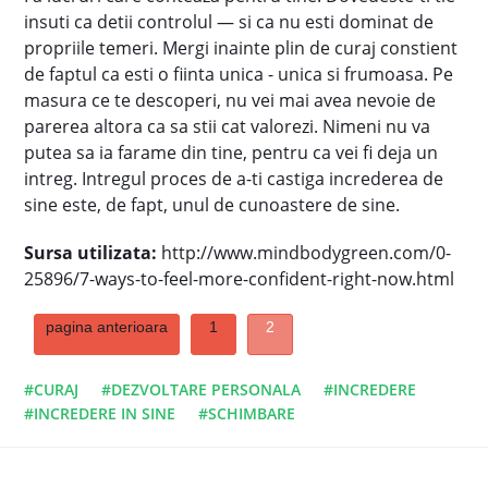
insuti ca detii controlul — si ca nu esti dominat de
propriile temeri. Mergi inainte plin de curaj constient
de faptul ca esti o fiinta unica - unica si frumoasa. Pe
masura ce te descoperi, nu vei mai avea nevoie de
parerea altora ca sa stii cat valorezi. Nimeni nu va
putea sa ia farame din tine, pentru ca vei fi deja un
intreg. Intregul proces de a-ti castiga increderea de
sine este, de fapt, unul de cunoastere de sine.
Sursa utilizata:
http://www.mindbodygreen.com/0-
25896/7-ways-to-feel-more-confident-right-now.html
pagina anterioara
1
2
#CURAJ
#DEZVOLTARE PERSONALA
#INCREDERE
#INCREDERE IN SINE
#SCHIMBARE