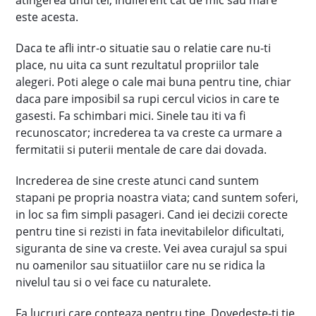
atingerea unui tel, indiferent cat de mic sau mare
este acesta.
Daca te afli intr-o situatie sau o relatie care nu-ti
place, nu uita ca sunt rezultatul propriilor tale
alegeri. Poti alege o cale mai buna pentru tine, chiar
daca pare imposibil sa rupi cercul vicios in care te
gasesti. Fa schimbari mici. Sinele tau iti va fi
recunoscator; increderea ta va creste ca urmare a
fermitatii si puterii mentale de care dai dovada.
Increderea de sine creste atunci cand suntem
stapani pe propria noastra viata; cand suntem soferi,
in loc sa fim simpli pasageri. Cand iei decizii corecte
pentru tine si rezisti in fata inevitabilelor dificultati,
siguranta de sine va creste. Vei avea curajul sa spui
nu oamenilor sau situatiilor care nu se ridica la
nivelul tau si o vei face cu naturalete.
Fa lucruri care conteaza pentru tine. Dovedeste-ti tie