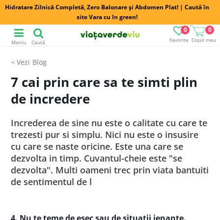
Hidratare Zilnică Completă, Zero Balonare și Abdomen Plat! | Caută în
site Vara cu In green!
0
0
Favorite
Coșul meu
Meniu
Caută
Blog
7 cai prin care sa te simti plin
de incredere
Increderea de sine nu este o calitate cu care te
trezesti pur si simplu. Nici nu este o insusire
cu care se naste oricine. Este una care se
dezvolta in timp. Cuvantul-cheie este "se
dezvolta". Multi oameni trec prin viata bantuiti
de sentimentul de l
4. Nu te teme de esec sau de situatii jenante.