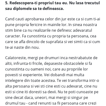
5. Redescopera-ti propriul tau eu. Nu lasa trecutul
sau diplomele sa te defineasca.
Cand cauti aprobarea celor din jur este ca si cum ti-ai
pune propria fericire in mainile lor. In sinea noastra
stim bine ca nu realizarile ne definesc adevaratul
caracter. Fa cunostinta cu propria ta persoana, cea
care se afla dincolo de suprafata si vei simti ca si cum
te-ai naste din nou.
Calatoreste, mergi pe drumuri inca nestrabatute de
altii, infrunta-ti fricile, depaseste obstacolele si fa
cunostinta cu oameni noi, care au propriile lor
povesti si experiente. Vei dobandi mai multa
intelegere din toate acestea. Te vei transforma intr-o
alta persoana si vei sti cine esti cu adevarat, cine nu
esti si cine iti doresti sa devii. Nu te poti cunoaste pe
sine decat daca, uneori, mai mergi si singur pe
drumul tau - cand renunti sa fii persoana care crezi