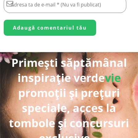
Primești săptămânal
inspirație verde
vie
promoții și prețuri
speciale, acces la
tombole și concursuri