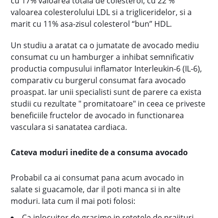
cu 17% valoarea totala de colesterol, cu 22 %
valoarea colesterolului LDL si a trigliceridelor, si a
marit cu 11% asa-zisul colesterol “bun” HDL.
Un studiu a aratat ca o jumatate de avocado mediu
consumat cu un hamburger a inhibat semnificativ
productia compusului inflamator Interleukin-6 (IL-6),
comparativ cu burgerul consumat fara avocado
proaspat. Iar unii specialisti sunt de parere ca exista
studii cu rezultate " promitatoare" in ceea ce priveste
beneficiile fructelor de avocado in functionarea
vasculara si sanatatea cardiaca.
Cateva moduri inedite de a consuma avocado
Probabil ca ai consumat pana acum avocado in
salate si guacamole, dar il poti manca si in alte
moduri. Iata cum il mai poti folosi:
Ca inlocuitor de grasime in retetele de prajituri.