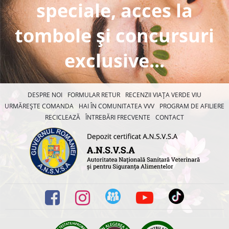
speciale, acces la
tombole și concursuri
exclusive...
DESPRE NOI
FORMULAR RETUR
RECENZII VIAȚA VERDE VIU
URMĂREȘTE COMANDA
HAI ÎN COMUNITATEA VVV
PROGRAM DE AFILIERE
RECICLEAZĂ
ÎNTREBĂRI FRECVENTE
CONTACT