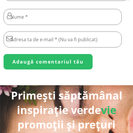
Primești săptămânal
inspirație verde
vie
promoții și prețuri