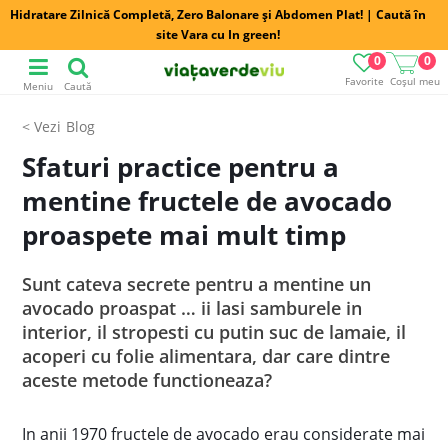
Hidratare Zilnică Completă, Zero Balonare și Abdomen Plat! | Caută în
site Vara cu In green!
0
0
Favorite
Coșul meu
Meniu
Caută
Blog
Sfaturi practice pentru a
mentine fructele de avocado
proaspete mai mult timp
Sunt cateva secrete pentru a mentine un
avocado proaspat … ii lasi samburele in
interior, il stropesti cu putin suc de lamaie, il
acoperi cu folie alimentara, dar care dintre
aceste metode functioneaza?
In anii 1970 fructele de avocado erau considerate mai