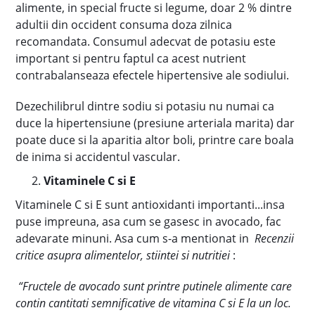
alimente, in special fructe si legume, doar 2 % dintre
adultii din occident consuma doza zilnica
recomandata. Consumul adecvat de potasiu este
important si pentru faptul ca acest nutrient
contrabalanseaza efectele hipertensive ale sodiului.
Dezechilibrul dintre sodiu si potasiu nu numai ca
duce la hipertensiune (presiune arteriala marita) dar
poate duce si la aparitia altor boli, printre care boala
de inima si accidentul vascular.
Vitaminele C si E
Vitaminele C si E sunt antioxidanti importanti...insa
puse impreuna, asa cum se gasesc in avocado, fac
adevarate minuni. Asa cum s-a mentionat in
Recenzii
critice asupra alimentelor, stiintei si nutritiei
:
“Fructele de avocado sunt printre putinele alimente care
contin cantitati semnificative de vitamina C si E la un loc.