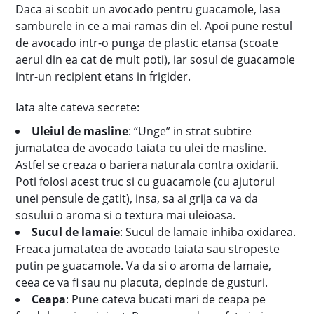
Daca ai scobit un avocado pentru guacamole, lasa
samburele in ce a mai ramas din el. Apoi pune restul
de avocado intr-o punga de plastic etansa (scoate
aerul din ea cat de mult poti), iar sosul de guacamole
intr-un recipient etans in frigider.
Iata alte cateva secrete:
Uleiul de masline
: “Unge” in strat subtire
jumatatea de avocado taiata cu ulei de masline.
Astfel se creaza o bariera naturala contra oxidarii.
Poti folosi acest truc si cu guacamole (cu ajutorul
unei pensule de gatit), insa, sa ai grija ca va da
sosului o aroma si o textura mai uleioasa.
Sucul de lamaie
: Sucul de lamaie inhiba oxidarea.
Freaca jumatatea de avocado taiata sau stropeste
putin pe guacamole. Va da si o aroma de lamaie,
ceea ce va fi sau nu placuta, depinde de gusturi.
Ceapa
: Pune cateva bucati mari de ceapa pe