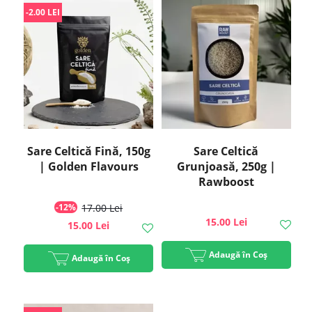
-2.00 LEI
Sare Celtică Fină, 150g
Sare Celtică
| Golden Flavours
Grunjoasă, 250g |
Rawboost
-12%
17.00 Lei
15.00 Lei
15.00 Lei
Adaugă în Coș
Adaugă în Coș