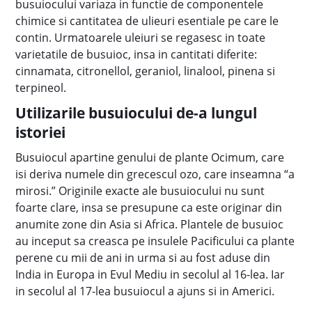
busuiocului variaza in functie de componentele
chimice si cantitatea de ulieuri esentiale pe care le
contin. Urmatoarele uleiuri se regasesc in toate
varietatile de busuioc, insa in cantitati diferite:
cinnamata, citronellol, geraniol, linalool, pinena si
terpineol.
Utilizarile busuiocului de-a lungul
istoriei
Busuiocul apartine genului de plante Ocimum, care
isi deriva numele din grecescul ozo, care inseamna “a
mirosi.” Originile exacte ale busuiocului nu sunt
foarte clare, insa se presupune ca este originar din
anumite zone din Asia si Africa. Plantele de busuioc
au inceput sa creasca pe insulele Pacificului ca plante
perene cu mii de ani in urma si au fost aduse din
India in Europa in Evul Mediu in secolul al 16-lea. Iar
in secolul al 17-lea busuiocul a ajuns si in Americi.