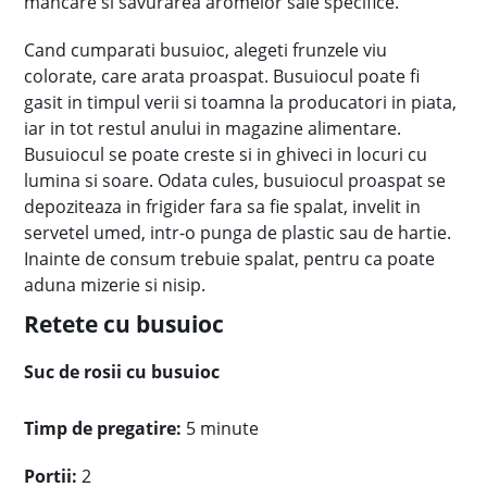
mancare si savurarea aromelor sale specifice.
Cand cumparati busuioc, alegeti frunzele viu
colorate, care arata proaspat. Busuiocul poate fi
gasit in timpul verii si toamna la producatori in piata,
iar in tot restul anului in magazine alimentare.
Busuiocul se poate creste si in ghiveci in locuri cu
lumina si soare. Odata cules, busuiocul proaspat se
depoziteaza in frigider fara sa fie spalat, invelit in
servetel umed, intr-o punga de plastic sau de hartie.
Inainte de consum trebuie spalat, pentru ca poate
aduna mizerie si nisip.
Retete cu busuioc
Suc de rosii cu busuioc
Timp de pregatire:
5 minute
Portii:
2