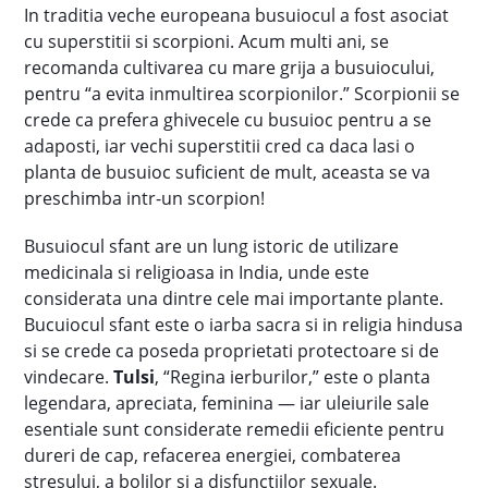
In traditia veche europeana busuiocul a fost asociat
cu superstitii si scorpioni. Acum multi ani, se
recomanda cultivarea cu mare grija a busuiocului,
pentru “a evita inmultirea scorpionilor.” Scorpionii se
crede ca prefera ghivecele cu busuioc pentru a se
adaposti, iar vechi superstitii cred ca daca lasi o
planta de busuioc suficient de mult, aceasta se va
preschimba intr-un scorpion!
Busuiocul sfant are un lung istoric de utilizare
medicinala si religioasa in India, unde este
considerata una dintre cele mai importante plante.
Bucuiocul sfant este o iarba sacra si in religia hindusa
si se crede ca poseda proprietati protectoare si de
vindecare.
Tulsi
, “Regina ierburilor,” este o planta
legendara, apreciata, feminina — iar uleiurile sale
esentiale sunt considerate remedii eficiente pentru
dureri de cap, refacerea energiei, combaterea
stresului, a bolilor si a disfunctiilor sexuale.