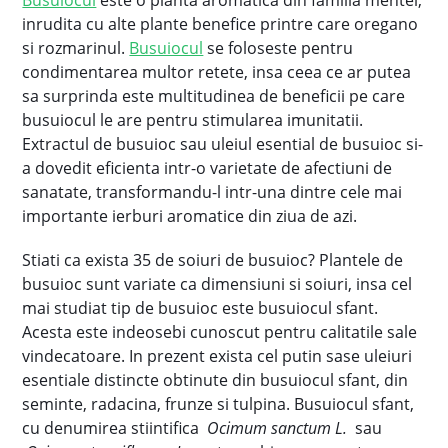
Busuiocul
este o planta aromatica din familia mentei,
inrudita cu alte plante benefice printre care oregano
si rozmarinul.
Busuiocul
se foloseste pentru
condimentarea multor retete, insa ceea ce ar putea
sa surprinda este multitudinea de beneficii pe care
busuiocul le are pentru stimularea imunitatii.
Extractul de busuioc sau uleiul esential de busuioc si-
a dovedit eficienta intr-o varietate de afectiuni de
sanatate, transformandu-l intr-una dintre cele mai
importante ierburi aromatice din ziua de azi.
Stiati ca exista 35 de soiuri de busuioc? Plantele de
busuioc sunt variate ca dimensiuni si soiuri, insa cel
mai studiat tip de busuioc este busuiocul sfant.
Acesta este indeosebi cunoscut pentru calitatile sale
vindecatoare. In prezent exista cel putin sase uleiuri
esentiale distincte obtinute din busuiocul sfant, din
seminte, radacina, frunze si tulpina. Busuiocul sfant,
cu denumirea stiintifica
Ocimum sanctum L.
sau