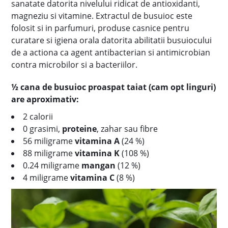
sanatate datorita nivelului ridicat de antioxidanti,
magneziu si vitamine. Extractul de busuioc este
folosit si in parfumuri, produse casnice pentru
curatare si igiena orala datorita abilitatii busuiocului
de a actiona ca agent antibacterian si antimicrobian
contra microbilor si a bacteriilor.
½ cana de busuioc proaspat taiat (cam opt linguri)
are aproximativ:
2 calorii
0 grasimi,
proteine
, zahar sau fibre
56 miligrame
vitamina A
(24 %)
88 miligrame
vitamina K
(108 %)
0.24 miligrame
mangan
(12 %)
4 miligrame
vitamina C
(8 %)