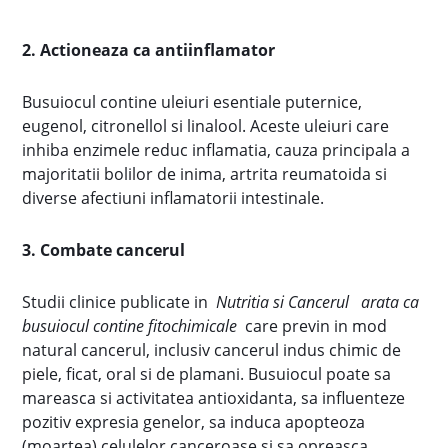
2. Actioneaza ca antiinflamator
Busuiocul contine uleiuri esentiale puternice,
eugenol, citronellol si linalool. Aceste uleiuri care
inhiba enzimele reduc inflamatia, cauza principala a
majoritatii bolilor de inima, artrita reumatoida si
diverse afectiuni inflamatorii intestinale.
3. Combate cancerul
Studii clinice publicate in
Nutritia si Cancerul
arata ca
busuiocul contine fitochimicale
care previn in mod
natural cancerul, inclusiv cancerul indus chimic de
piele, ficat, oral si de plamani. Busuiocul poate sa
mareasca si activitatea antioxidanta, sa influenteze
pozitiv expresia genelor, sa induca apopteoza
(moartea) celulelor canceroase si sa opreasca