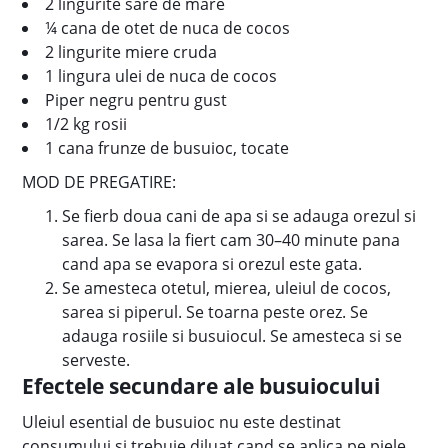
2 lingurite sare de mare
¼ cana de otet de nuca de cocos
2 lingurite miere cruda
1 lingura ulei de nuca de cocos
Piper negru pentru gust
1/2 kg rosii
1 cana frunze de busuioc, tocate
MOD DE PREGATIRE:
Se fierb doua cani de apa si se adauga orezul si
sarea. Se lasa la fiert cam 30–40 minute pana
cand apa se evapora si orezul este gata.
Se amesteca otetul, mierea, uleiul de cocos,
sarea si piperul. Se toarna peste orez. Se
adauga rosiile si busuiocul. Se amesteca si se
serveste.
Efectele secundare ale busuiocului
Uleiul esential de busuioc nu este destinat
consumului si trebuie diluat cand se aplica pe piele,