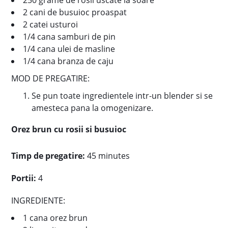
250 grame de rosii uscate la soare
2 cani de busuioc proaspat
2 catei usturoi
1/4 cana samburi de pin
1/4 cana ulei de masline
1/4 cana branza de caju
MOD DE PREGATIRE:
Se pun toate ingredientele intr-un blender si se
amesteca pana la omogenizare.
Orez brun cu rosii si busuioc
Timp de pregatire:
45 minutes
Portii:
4
INGREDIENTE:
1 cana orez brun