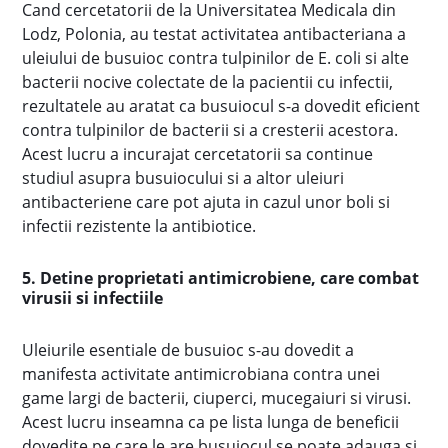
Cand cercetatorii de la Universitatea Medicala din
Lodz, Polonia, au testat activitatea antibacteriana a
uleiului de busuioc contra tulpinilor de E. coli si alte
bacterii nocive colectate de la pacientii cu infectii,
rezultatele au aratat ca busuiocul s-a dovedit eficient
contra tulpinilor de bacterii si a cresterii acestora.
Acest lucru a incurajat cercetatorii sa continue
studiul asupra busuiocului si a altor uleiuri
antibacteriene care pot ajuta in cazul unor boli si
infectii rezistente la antibiotice.
5. Detine proprietati antimicrobiene, care combat
virusii si infectiile
Uleiurile esentiale de busuioc s-au dovedit a
manifesta activitate antimicrobiana contra unei
game largi de bacterii, ciuperci, mucegaiuri si virusi.
Acest lucru inseamna ca pe lista lunga de beneficii
dovedite pe care le are busuiocul se poate adauga si