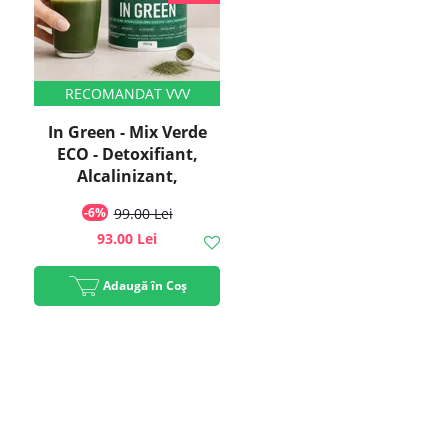
In Green - Mix Verde
ECO - Detoxifiant,
Alcalinizant,
Antibalonare pentru
-6%
99.00 Lei
Talie Suplă, 200g, #1
93.00 Lei
Best Seller | Rawboost
Adaugă în Coș