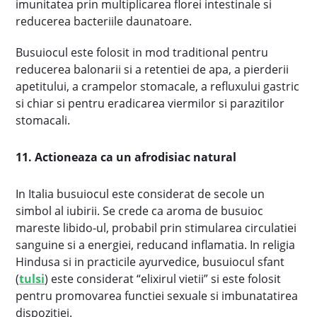
imunitatea prin multiplicarea florei intestinale si
reducerea bacteriile daunatoare.
Busuiocul este folosit in mod traditional pentru
reducerea balonarii si a retentiei de apa, a pierderii
apetitului, a crampelor stomacale, a refluxului gastric
si chiar si pentru eradicarea viermilor si parazitilor
stomacali.
11. Actioneaza ca un afrodisiac natural
In Italia busuiocul este considerat de secole un
simbol al iubirii. Se crede ca aroma de busuioc
mareste libido-ul, probabil prin stimularea circulatiei
sanguine si a energiei, reducand inflamatia. In religia
Hindusa si in practicile ayurvedice, busuiocul sfant
(
tulsi
) este considerat “elixirul vietii” si este folosit
pentru promovarea functiei sexuale si imbunatatirea
dispozitiei.