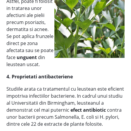
Astfel, poate fi folosit
in tratarea unor
afectiuni ale pielii
precum psoriazis,
dermatita si acnee.
Se pot aplica frunzele
direct pe zona
afectata sau se poate
face
unguent
din
leustean uscat.
4. Proprietati antibacteriene
Studiile arata ca tratamentul cu leustean este eficient
impotriva infectiilor bacteriene. In cadrul unui studiu
al Universitatii din Birmingham, leusteanul a
demonstrat cel mai puternic
efect antibiotic
contra
unor bacterii precum Salmonella, E. coli si H. pylori,
dintre cele 22 de extracte de plante folosite.