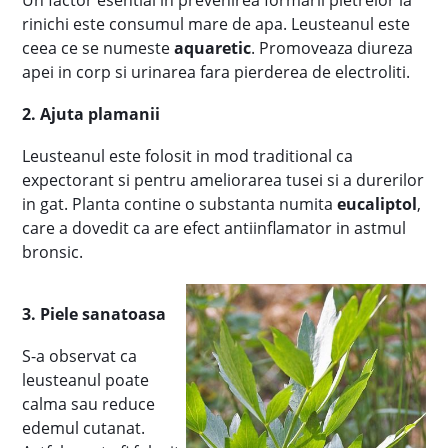
Un factor esential in prevenirea formarii pietrelor la
rinichi este consumul mare de apa. Leusteanul este
ceea ce se numeste
aquaretic
. Promoveaza diureza
apei in corp si urinarea fara pierderea de electroliti.
2. Ajuta plamanii
Leusteanul este folosit in mod traditional ca
expectorant si pentru ameliorarea tusei si a durerilor
in gat. Planta contine o substanta numita
eucaliptol
,
care a dovedit ca are efect antiinflamator in astmul
bronsic.
3. Piele sanatoasa
S-a observat ca
leusteanul poate
calma sau reduce
edemul cutanat.