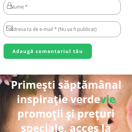
Primești săptămânal
inspirație verde
vie
promoții și prețuri
speciale, acces la