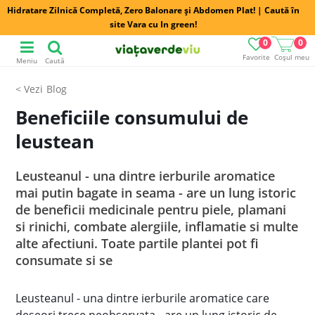
Hidratare Zilnică Completă, Zero Balonare și Abdomen Plat! | Caută în
site Vara cu In green!
0
0
Favorite
Coșul meu
Meniu
Caută
Blog
Beneficiile consumului de
leustean
Leusteanul - una dintre ierburile aromatice
mai putin bagate in seama - are un lung istoric
de beneficii medicinale pentru piele, plamani
si rinichi, combate alergiile, inflamatie si multe
alte afectiuni. Toate partile plantei pot fi
consumate si se
Leusteanul - una dintre ierburile aromatice care