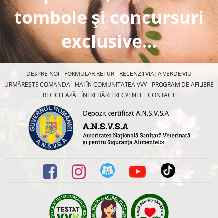
tombole și concursuri
exclusive...
DESPRE NOI
FORMULAR RETUR
RECENZII VIAȚA VERDE VIU
URMĂREȘTE COMANDA
HAI ÎN COMUNITATEA VVV
PROGRAM DE AFILIERE
RECICLEAZĂ
ÎNTREBĂRI FRECVENTE
CONTACT