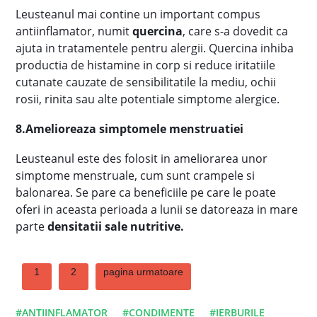
Leusteanul mai contine un important compus
antiinflamator, numit
quercina
, care s-a dovedit ca
ajuta in tratamentele pentru alergii. Quercina inhiba
productia de histamine in corp si reduce iritatiile
cutanate cauzate de sensibilitatile la mediu, ochii
rosii, rinita sau alte potentiale simptome alergice.
8.Amelioreaza simptomele menstruatiei
Leusteanul este des folosit in ameliorarea unor
simptome menstruale, cum sunt crampele si
balonarea. Se pare ca beneficiile pe care le poate
oferi in aceasta perioada a lunii se datoreaza in mare
parte
densitatii sale nutritive.
1
2
pagina urmatoare
#ANTIINFLAMATOR
#CONDIMENTE
#IERBURILE