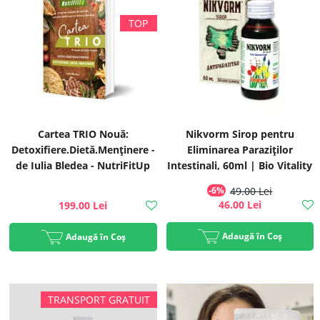
Cartea TRIO Nouă:
Nikvorm Sirop pentru
Detoxifiere.Dietă.Menținere -
Eliminarea Paraziților
de Iulia Bledea - NutriFitUp
Intestinali, 60ml | Bio Vitality
-6%
49.00 Lei
46.00 Lei
199.00 Lei
Adaugă în Coș
Adaugă în Coș