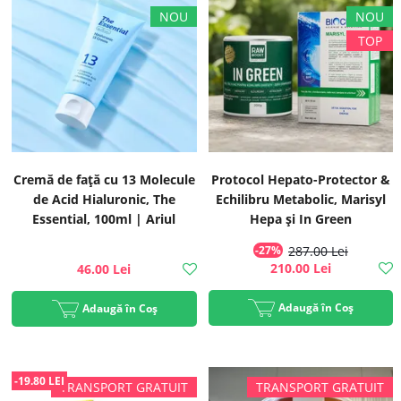
Cremă de față cu 13 Molecule
Protocol Hepato-Protector &
de Acid Hialuronic, The
Echilibru Metabolic, Marisyl
Essential, 100ml | Ariul
Hepa și In Green
-27%
287.00 Lei
210.00 Lei
46.00 Lei
Adaugă în Coș
Adaugă în Coș
-19.80 LEI