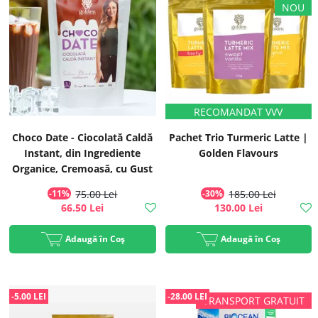
Choco Date - Ciocolată Caldă
Pachet Trio Turmeric Latte |
Instant, din Ingrediente
Golden Flavours
Organice, Cremoasă, cu Gust
Intens de Curmale, ECO, 375g
-11%
75.00 Lei
-30%
185.00 Lei
| Golden Flavours
66.50 Lei
130.00 Lei
Adaugă în Coș
Adaugă în Coș
-5.00 LEI
-28.00 LEI