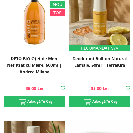
DETO BIO Oțet de Mere
Deodorant Roll-on Natural
Nefiltrat cu Miere, 500ml |
Lămâie, 50ml | Terralura
Andrea Milano
36.00 Lei
35.00 Lei
Adaugă în Coș
Adaugă în Coș