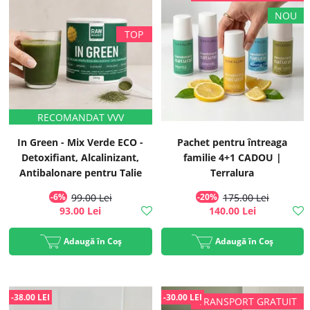
In Green - Mix Verde ECO -
Pachet pentru întreaga
Detoxifiant, Alcalinizant,
familie 4+1 CADOU |
Antibalonare pentru Talie
Terralura
Suplă, 200g, #1 Best Seller |
-6%
99.00 Lei
-20%
175.00 Lei
Rawboost
93.00 Lei
140.00 Lei
Adaugă în Coș
Adaugă în Coș
-38.00 LEI
-30.00 LEI