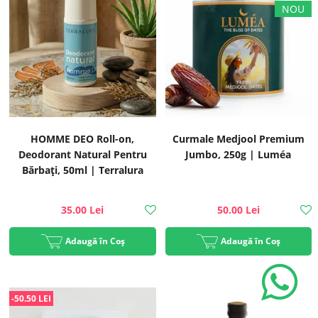
HOMME DEO Roll-on,
Curmale Medjool Premium
Deodorant Natural Pentru
Jumbo, 250g | Luméa
Bărbați, 50ml | Terralura
35.00 Lei
50.00 Lei
Adaugă în Coș
Adaugă în Coș
-50.50 LEI