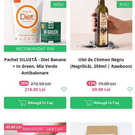
Pachet SILUETĂ - Diet Banane
Ulei de Chimen Negru
+ In Green, Mix Verde
(Negrilică), 250ml | Rawboost
Antibalonare
-20%
272.50 Lei
-13%
79.00 Lei
218.00 Lei
69.00 Lei
Adaugă în Coș
Adaugă în Coș
-35.00 LEI