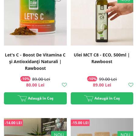
Let's C - Boost De Vitamina C
Ulei MCT C8 - ECO, 500ml |
și Antioxidanți Naturali |
Rawboost
Rawboost
-10%
89.00 Lei
-10%
99.00 Lei
80.00 Lei
89.00 Lei
Adaugă în Coș
Adaugă în Coș
-14.00 LEI
-15.00 LEI