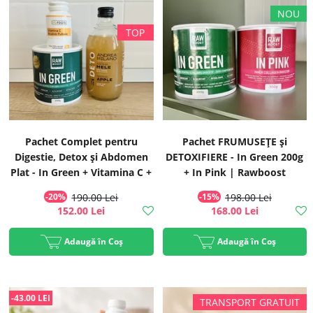
Pachet Complet pentru
Pachet FRUMUSEȚE și
Digestie, Detox și Abdomen
DETOXIFIERE - In Green 200g
Plat - In Green + Vitamina C +
+ In Pink | Rawboost
Oțet
-20%
190.00 Lei
-15%
198.00 Lei
152.00 Lei
168.00 Lei
Adaugă în Coș
Adaugă în Coș
-43.00 LEI