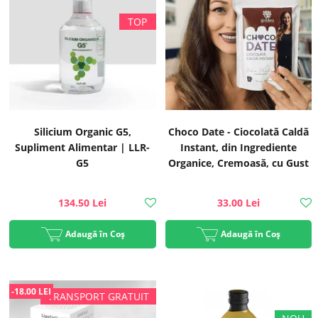
Silicium Organic G5,
Choco Date - Ciocolată Caldă
Supliment Alimentar | LLR-
Instant, din Ingrediente
G5
Organice, Cremoasă, cu Gust
Intens de Curmale, ECO, 125g
| Golden Flavours
134.50 Lei
33.00 Lei
Adaugă în Coș
Adaugă în Coș
-18.00 LEI