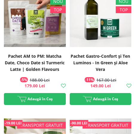
Pachet AM to PM: Matcha
Pachet Gastro-Confort și Ten
Date, Choco Date si Turmeric
Luminos - In Green și Aloe
Latte | Golden Flavours
Vera
-5%
188.00 Lei
-11%
167.00 Lei
179.00 Lei
149.00 Lei
Adaugă în Coș
Adaugă în Coș
-19.00 LEI
-90.00 LEI