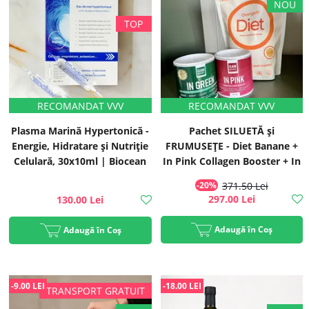
Plasma Marină Hypertonică -
Pachet SILUETĂ și
Energie, Hidratare și Nutriție
FRUMUSEȚE - Diet Banane +
Celulară, 30x10ml | Biocean
In Pink Collagen Booster + In
Green Mix Verde
-20%
371.50 Lei
297.00 Lei
130.00 Lei
Adaugă în Coș
Adaugă în Coș
-9.00 LEI
-18.00 LEI