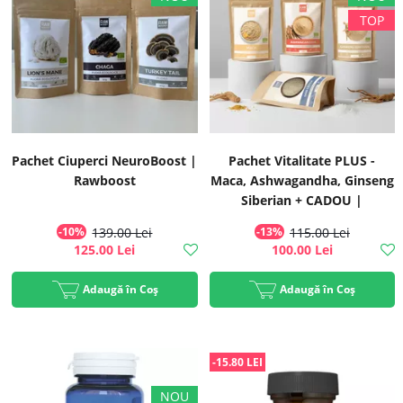
Pachet Ciuperci NeuroBoost |
Pachet Vitalitate PLUS -
Rawboost
Maca, Ashwagandha, Ginseng
Siberian + CADOU |
Rawboost
-10%
139.00 Lei
-13%
115.00 Lei
125.00 Lei
100.00 Lei
Adaugă în Coș
Adaugă în Coș
-15.80 LEI