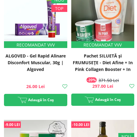
ALGOVED - Gel Rapid Alinare
Pachet SILUETĂ și
Disconfort Muscular, 30g |
FRUMUSEȚE - Diet Afine + In
Algoved
Pink Collagen Booster + In
Green Mix Verde
-20%
371.50 Lei
297.00 Lei
26.00 Lei
Adaugă în Coș
Adaugă în Coș
-9.00 LEI
-10.00 LEI