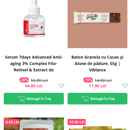
Serum 7days Advanced Anti-
Baton Granola cu Cacao și
aging 3% Complex Fito-
Alune de pădure, 55g |
Retinol & Extract de
Viblance
Gălbenele, 20ml | Ariul
-20%
55.00 Lei
-15%
14.00 Lei
44.00 Lei
11.90 Lei
Adaugă în Coș
Adaugă în Coș
-8.50 LEI
-55.00 LEI