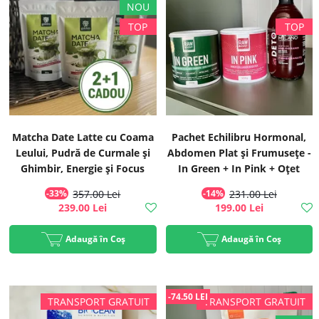
Matcha Date Latte cu Coama
Pachet Echilibru Hormonal,
Leului, Pudră de Curmale și
Abdomen Plat și Frumusețe -
Ghimbir, Energie și Focus
In Green + In Pink + Oțet
până la ultimul task, ECO,
-33%
357.00 Lei
-14%
231.00 Lei
300g | Golden Flavours
239.00 Lei
199.00 Lei
Adaugă în Coș
Adaugă în Coș
-74.50 LEI