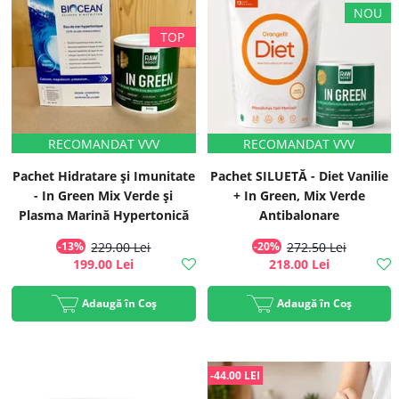
Pachet Hidratare și Imunitate
Pachet SILUETĂ - Diet Vanilie
- In Green Mix Verde și
+ In Green, Mix Verde
Plasma Marină Hypertonică
Antibalonare
Biocean
-13%
229.00 Lei
-20%
272.50 Lei
199.00 Lei
218.00 Lei
Adaugă în Coș
Adaugă în Coș
-44.00 LEI