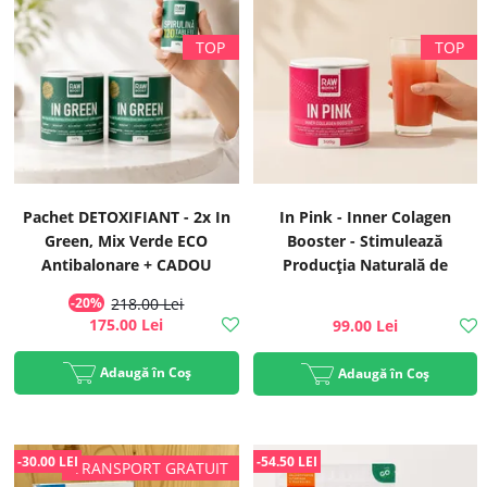
Pachet DETOXIFIANT - 2x In
In Pink - Inner Colagen
Green, Mix Verde ECO
Booster - Stimulează
Antibalonare + CADOU
Producția Naturală de
Spirulină ECO 120 tablete |
Colagen, 300g | Rawboost
-20%
218.00 Lei
Rawboost
175.00 Lei
99.00 Lei
Adaugă în Coș
Adaugă în Coș
-30.00 LEI
-54.50 LEI