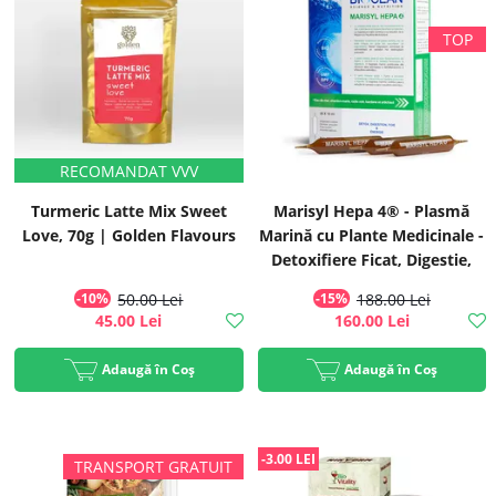
Turmeric Latte Mix Sweet
Marisyl Hepa 4® - Plasmă
Love, 70g | Golden Flavours
Marină cu Plante Medicinale -
Detoxifiere Ficat, Digestie,
Plus de Energie, 30x10ml |
-10%
50.00 Lei
-15%
188.00 Lei
Biocean
45.00 Lei
160.00 Lei
Adaugă în Coș
Adaugă în Coș
-3.00 LEI