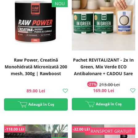
Raw Power, Creatină
Pachet REVITALIZANT - 2x In
Monohidrată Micronizată 200
Green, Mix Verde ECO
mesh, 300g | Rawboost
Antibalonare + CADOU Sare
celtică grunjoasă | Rawboost
-21%
213.00 Lei
169.00 Lei
89.00 Lei
Adaugă în Coș
Adaugă în Coș
-118.00 LEI
-32.00 LEI