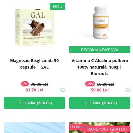
Magneziu Bisglicinat, 90
Vitamina C Alcalină pulbere
capsule | GAL
100% naturală, 100g |
Bioroots
-7%
90.00 Lei
-15%
59.00 Lei
83.70 Lei
50.00 Lei
Adaugă în Coș
Adaugă în Coș
-77.00 LEI