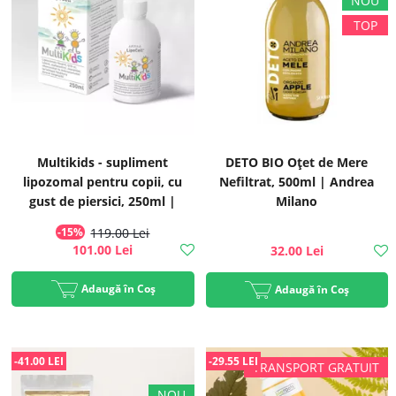
Multikids - supliment
DETO BIO Oțet de Mere
lipozomal pentru copii, cu
Nefiltrat, 500ml | Andrea
gust de piersici, 250ml |
Milano
Hymato
-15%
119.00 Lei
101.00 Lei
32.00 Lei
Adaugă în Coș
Adaugă în Coș
-41.00 LEI
-29.55 LEI