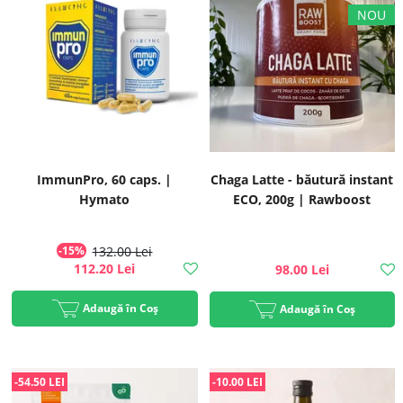
ImmunPro, 60 caps. |
Chaga Latte - băutură instant
Hymato
ECO, 200g | Rawboost
-15%
132.00 Lei
112.20 Lei
98.00 Lei
Adaugă în Coș
Adaugă în Coș
-54.50 LEI
-10.00 LEI