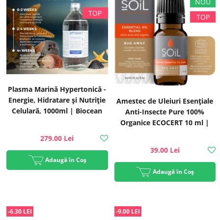
Plasma Marină Hypertonică -
Energie, Hidratare și Nutriție
Amestec de Uleiuri Esențiale
Celulară, 1000ml | Biocean
Anti-Insecte Pure 100%
Organice ECOCERT 10 ml |
SOiL
279.00 Lei
39.00 Lei
Adaugă în Coș
Adaugă în Coș
-6.30 LEI
-9.00 LEI