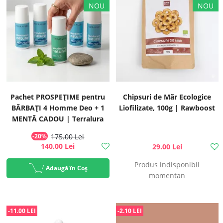
Pachet PROSPEȚIME pentru
Chipsuri de Măr Ecologice
BĂRBAȚI 4 Homme Deo + 1
Liofilizate, 100g | Rawboost
MENTĂ CADOU | Terralura
-20%
175.00 Lei
140.00 Lei
29.00 Lei
Produs indisponibil
Adaugă în Coș
momentan
-11.00 LEI
-2.10 LEI