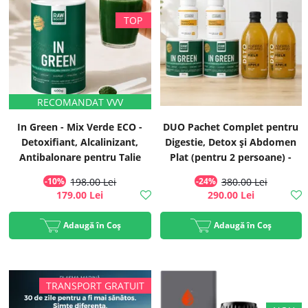
In Green - Mix Verde ECO -
DUO Pachet Complet pentru
Detoxifiant, Alcalinizant,
Digestie, Detox și Abdomen
Antibalonare pentru Talie
Plat (pentru 2 persoane) -
Suplă, 400g | Rawboost
Transport GRATUIT! - 2x In
-10%
198.00 Lei
-24%
380.00 Lei
Green + 2x Vitamina C + 2x
179.00 Lei
290.00 Lei
Oțet
Adaugă în Coș
Adaugă în Coș