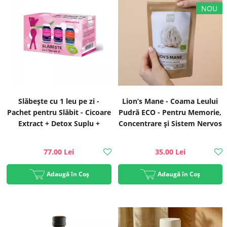
Slăbește cu 1 leu pe zi -
Lion’s Mane - Coama Leului
Pachet pentru Slăbit - Cicoare
Pudră ECO - Pentru Memorie,
Extract + Detox Suplu +
Concentrare și Sistem Nervos
Triphalax, 3x60 capsule |
Sănătos, 60g | Rawboost
Herbagetica
77.00 Lei
35.00 Lei
Adaugă în Coș
Adaugă în Coș