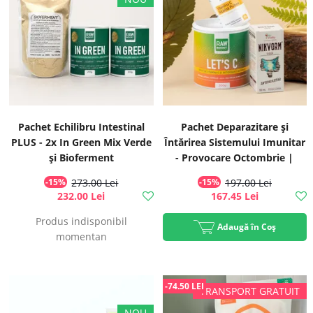
Pachet Echilibru Intestinal
Pachet Deparazitare și
PLUS - 2x In Green Mix Verde
Întărirea Sistemului Imunitar
și Bioferment
- Provocare Octombrie |
Recomandat Iulia Bledea
-15%
273.00 Lei
-15%
197.00 Lei
232.00 Lei
167.45 Lei
Produs indisponibil
Adaugă în Coș
momentan
-74.50 LEI