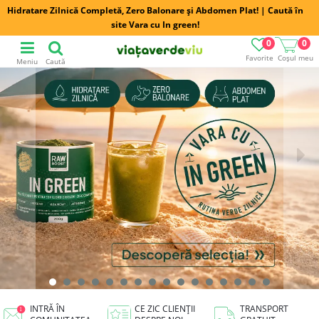
Hidratare Zilnică Completă, Zero Balonare și Abdomen Plat! | Caută în
site Vara cu In green!
0
0
Favorite
Coșul meu
Meniu
Caută
INTRĂ ÎN
CE ZIC CLIENȚII
TRANSPORT