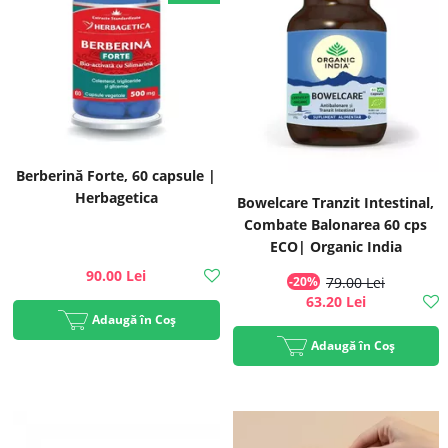
Berberină Forte, 60 capsule |
Herbagetica
Bowelcare Tranzit Intestinal,
Combate Balonarea 60 cps
ECO| Organic India
90.00 Lei
-20%
79.00 Lei
63.20 Lei
Adaugă în Coș
Adaugă în Coș