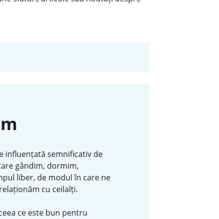
em
 influențată semnificativ de
 care gândim, dormim,
ul liber, de modul în care ne
relaționăm cu ceilalți.
ceea ce este bun pentru