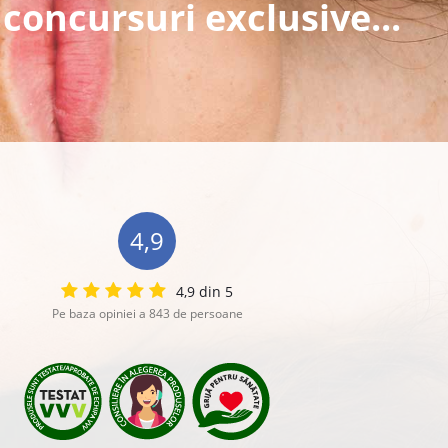
 concursuri exclusive...
4,9
4,9 din 5
Pe baza opiniei a 843 de persoane