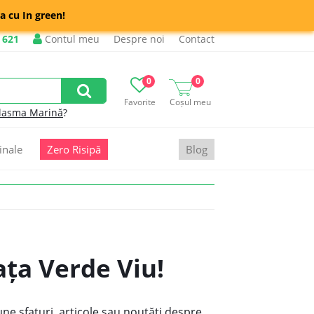
a cu In green!
 621
Contul meu
Despre noi
Contact
0
0
Favorite
Coșul meu
lasma Marină
?
inale
Zero Risipă
Blog
ața Verde Viu!
ne sfaturi, articole sau noutăți despre