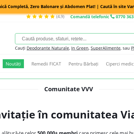
nică Completă, Zero Balonare și Abdomen Plat! | Caută în site Var
(4,9)
Comandă telefonic
0770 363
Cauți
Deodorante Naturale
,
In Green
,
SuperAlimente
, sau
P
Noutăți
Remedii FICAT
Pentru Bărbați
Ciperci medic
Comunitate VVV
nvitație în comunitatea Vi
i alătură-te celor
500.000+ membri
care primesc cele mai bu