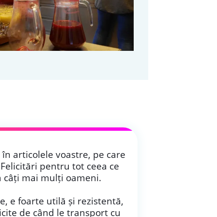
în articolele voastre, pe care
. Felicitări pentru tot ceea ce
a câți mai mulți oameni.
Produsele 
de
, e foarte utilă și rezistentă,
coresp
icite de când le transport cu