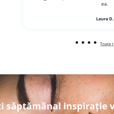
ea.
Laura D.
Toate r
i săptămânal inspirație 