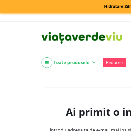
Hidratare Zil
Toate produsele
Reduceri
Ai primit o i
Introdu adresa ta de e-mail mai jos ș