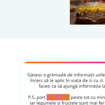
Găsesc o grămadă de informații utile 
încerc să le aplic în viața de zi cu zi
faceți ca să ajungă informația l
P.S. port
sacoșa VVV
peste tot cu mine
iar legumele și fructele sunt mai fer