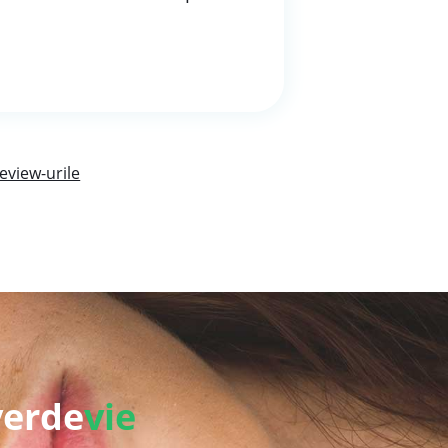
eview-urile
verde
vie