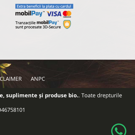
SCLAIMER
ANPC
e, suplimente și produse bio.
. Toate drepturile
RO46758101