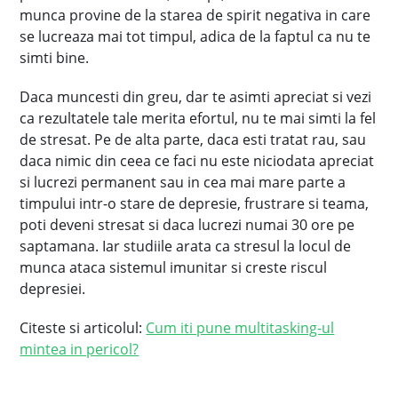
munca provine de la starea de spirit negativa in care
se lucreaza mai tot timpul, adica de la faptul ca nu te
simti bine.
Daca muncesti din greu, dar te asimti apreciat si vezi
ca rezultatele tale merita efortul, nu te mai simti la fel
de stresat. Pe de alta parte, daca esti tratat rau, sau
daca nimic din ceea ce faci nu este niciodata apreciat
si lucrezi permanent sau in cea mai mare parte a
timpului intr-o stare de depresie, frustrare si teama,
poti deveni stresat si daca lucrezi numai 30 ore pe
saptamana. Iar studiile arata ca stresul la locul de
munca ataca sistemul imunitar si creste riscul
depresiei.
Citeste si articolul:
Cum iti pune multitasking-ul
mintea in pericol?