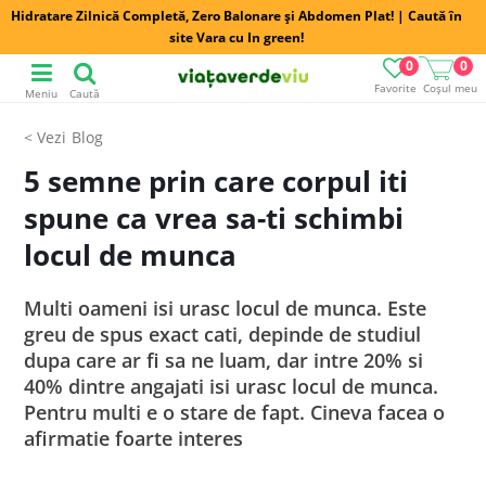
Hidratare Zilnică Completă, Zero Balonare și Abdomen Plat! | Caută în
site Vara cu In green!
0
0
Favorite
Coșul meu
Meniu
Caută
Blog
5 semne prin care corpul iti
spune ca vrea sa-ti schimbi
locul de munca
Multi oameni isi urasc locul de munca. Este
greu de spus exact cati, depinde de studiul
dupa care ar fi sa ne luam, dar intre 20% si
40% dintre angajati isi urasc locul de munca.
Pentru multi e o stare de fapt. Cineva facea o
afirmatie foarte interes