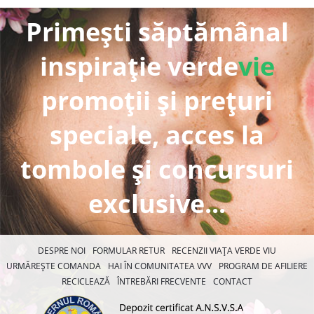
Primești săptămânal
inspirație verde
vie
promoții și prețuri
speciale, acces la
tombole și concursuri
exclusive...
DESPRE NOI
FORMULAR RETUR
RECENZII VIAȚA VERDE VIU
URMĂREȘTE COMANDA
HAI ÎN COMUNITATEA VVV
PROGRAM DE AFILIERE
RECICLEAZĂ
ÎNTREBĂRI FRECVENTE
CONTACT