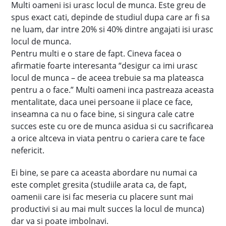
Multi oameni isi urasc locul de munca. Este greu de
spus exact cati, depinde de studiul dupa care ar fi sa
ne luam, dar intre 20% si 40% dintre angajati isi urasc
locul de munca.
Pentru multi e o stare de fapt. Cineva facea o
afirmatie foarte interesanta “desigur ca imi urasc
locul de munca – de aceea trebuie sa ma plateasca
pentru a o face.” Multi oameni inca pastreaza aceasta
mentalitate, daca unei persoane ii place ce face,
inseamna ca nu o face bine, si singura cale catre
succes este cu ore de munca asidua si cu sacrificarea
a orice altceva in viata pentru o cariera care te face
nefericit.
Ei bine, se pare ca aceasta abordare nu numai ca
este complet gresita (studiile arata ca, de fapt,
oamenii care isi fac meseria cu placere sunt mai
productivi si au mai mult succes la locul de munca)
dar va si poate imbolnavi.