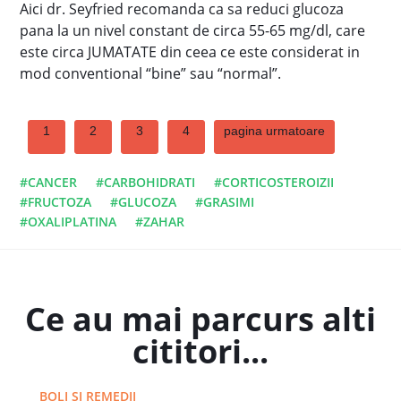
Aici dr. Seyfried recomanda ca sa reduci glucoza
pana la un nivel constant de circa 55-65 mg/dl, care
este circa JUMATATE din ceea ce este considerat in
mod conventional “bine” sau “normal”.
1
2
3
4
pagina urmatoare
#CANCER
#CARBOHIDRATI
#CORTICOSTEROIZII
#FRUCTOZA
#GLUCOZA
#GRASIMI
#OXALIPLATINA
#ZAHAR
Ce au mai parcurs alti
cititori...
BOLI SI REMEDII