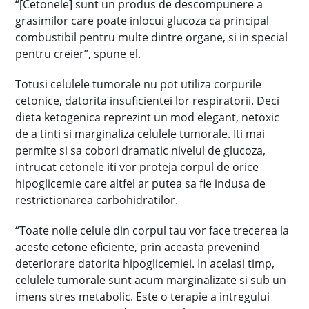
“[Cetonele] sunt un produs de descompunere a
grasimilor care poate inlocui glucoza ca principal
combustibil pentru multe dintre organe, si in special
pentru creier”, spune el.
Totusi celulele tumorale nu pot utiliza corpurile
cetonice, datorita insuficientei lor respiratorii. Deci
dieta ketogenica reprezint un mod elegant, netoxic
de a tinti si marginaliza celulele tumorale. Iti mai
permite si sa cobori dramatic nivelul de glucoza,
intrucat cetonele iti vor proteja corpul de orice
hipoglicemie care altfel ar putea sa fie indusa de
restrictionarea carbohidratilor.
“Toate noile celule din corpul tau vor face trecerea la
aceste cetone eficiente, prin aceasta prevenind
deteriorare datorita hipoglicemiei. In acelasi timp,
celulele tumorale sunt acum marginalizate si sub un
imens stres metabolic. Este o terapie a intregului