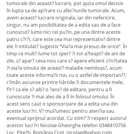
tumorale din aceast? lucrare, pot ajuta omul decisiv
în lupta sa de ap?rare cu afec?iunile tumorale. Acum,
avem aceast? lucrare originala, iar din nefericire,
singur, nu am posibilitatea de a edita sau de a face
cunoscut? lumii nici cel pu?in, pe una dintre aceste
patru c?r?i, care este cea mai reprezentativ? dintre
ele ?i intitulat? sugestiv “Via?a mai presus de orice”. În
timp ce mult? lume tot sper? ?i tot a?teapt? de ani de
zile, s? apar? ceva nou care s? apere eficient s?n?tatea
?i via?a omului de aceast? maladie nemiloas?, acum
toate aceste informa?ii noi, cu o astfel de importan??,
r?mân ascunse printre hârtiile ?i documentele mele,
f?r? ca ele s? aib? o ?ans? de editare, pentru a fi
cunoscute ?i mai ales de a fi în folosul omului. În
acest sens caut o sponsorizare de a edita una din
aceste lucr?ri. V? mul?umesc pentru aten?ia sau
eventual sprijinul acordat. Cu stim? ?i respect autorul
acestor lucr?ri Nicolae Gheorghe telefon 0348410756
Loc. Pite?ti, România Ccnt_nicolae@yahoo.com