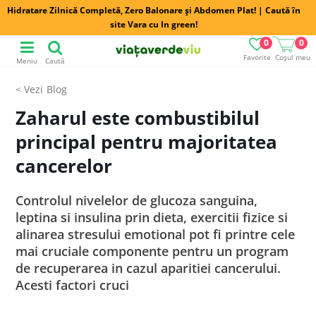
Hidratare Zilnică Completă, Zero Balonare și Abdomen Plat! | Caută în
site Vara cu In green!
0
0
Favorite
Coșul meu
Meniu
Caută
Blog
Zaharul este combustibilul
principal pentru majoritatea
cancerelor
Controlul nivelelor de glucoza sanguina,
leptina si insulina prin dieta, exercitii fizice si
alinarea stresului emotional pot fi printre cele
mai cruciale componente pentru un program
de recuperarea in cazul aparitiei cancerului.
Acesti factori cruci