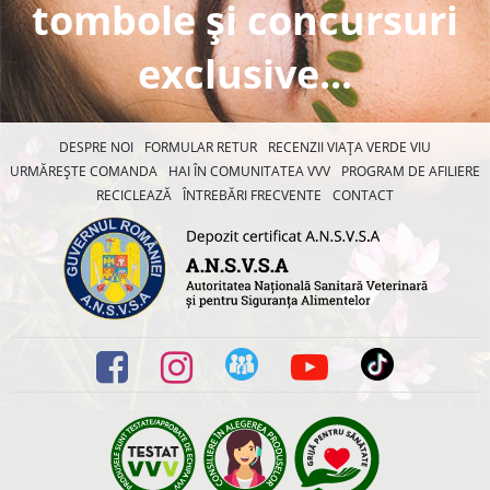
tombole și concursuri
exclusive...
DESPRE NOI
FORMULAR RETUR
RECENZII VIAȚA VERDE VIU
URMĂREȘTE COMANDA
HAI ÎN COMUNITATEA VVV
PROGRAM DE AFILIERE
RECICLEAZĂ
ÎNTREBĂRI FRECVENTE
CONTACT