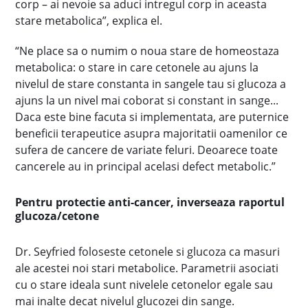
corp – ai nevoie sa aduci intregul corp in aceasta
stare metabolica”, explica el.
“Ne place sa o numim o noua stare de homeostaza
metabolica: o stare in care cetonele au ajuns la
nivelul de stare constanta in sangele tau si glucoza a
ajuns la un nivel mai coborat si constant in sange...
Daca este bine facuta si implementata, are puternice
beneficii terapeutice asupra majoritatii oamenilor ce
sufera de cancere de variate feluri. Deoarece toate
cancerele au in principal acelasi defect metabolic.”
Pentru protectie anti-cancer, inverseaza raportul
glucoza/cetone
Dr. Seyfried foloseste cetonele si glucoza ca masuri
ale acestei noi stari metabolice. Parametrii asociati
cu o stare ideala sunt nivelele cetonelor egale sau
mai inalte decat nivelul glucozei din sange.