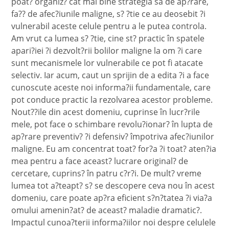
poat? organiz? cât mai bine strategia sa de ap?rare,
fa?? de afec?iunile maligne, s? ?tie ce au deosebit ?i
vulnerabil aceste celule pentru a le putea controla.
Am vrut ca lumea s? ?tie, cine st? practic în spatele
apari?iei ?i dezvolt?rii bolilor maligne la om ?i care
sunt mecanismele lor vulnerabile ce pot fi atacate
selectiv. Iar acum, caut un sprijin de a edita ?i a face
cunoscute aceste noi informa?ii fundamentale, care
pot conduce practic la rezolvarea acestor probleme.
Nout??ile din acest domeniu, cuprinse în lucr?rile
mele, pot face o schimbare revolu?ionar? în lupta de
ap?rare preventiv? ?i defensiv? împotriva afec?iunilor
maligne. Eu am concentrat toat? for?a ?i toat? aten?ia
mea pentru a face aceast? lucrare original? de
cercetare, cuprins? în patru c?r?i. De mult? vreme
lumea tot a?teapt? s? se descopere ceva nou în acest
domeniu, care poate ap?ra eficient s?n?tatea ?i via?a
omului amenin?at? de aceast? maladie dramatic?.
Impactul cunoa?terii informa?iilor noi despre celulele