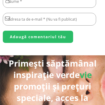
Primești săptămânal
inspirație verde
vie
promoții și prețuri
speciale, acces la