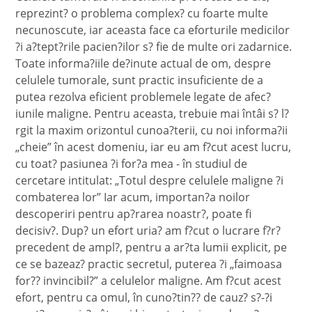
reprezint? o problema complex? cu foarte multe
necunoscute, iar aceasta face ca eforturile medicilor
?i a?tept?rile pacien?ilor s? fie de multe ori zadarnice.
Toate informa?iile de?inute actual de om, despre
celulele tumorale, sunt practic insuficiente de a
putea rezolva eficient problemele legate de afec?
iunile maligne. Pentru aceasta, trebuie mai întâi s? l?
rgit la maxim orizontul cunoa?terii, cu noi informa?ii
„cheie” în acest domeniu, iar eu am f?cut acest lucru,
cu toat? pasiunea ?i for?a mea - în studiul de
cercetare intitulat: „Totul despre celulele maligne ?i
combaterea lor” Iar acum, importan?a noilor
descoperiri pentru ap?rarea noastr?, poate fi
decisiv?. Dup? un efort uria? am f?cut o lucrare f?r?
precedent de ampl?, pentru a ar?ta lumii explicit, pe
ce se bazeaz? practic secretul, puterea ?i „faimoasa
for?? invincibil?” a celulelor maligne. Am f?cut acest
efort, pentru ca omul, în cuno?tin?? de cauz? s?-?i