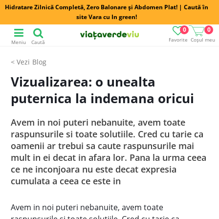
Hidratare Zilnică Completă, Zero Balonare și Abdomen Plat! | Caută în
site Vara cu In green!
0
0
Favorite
Coșul meu
Meniu
Caută
Blog
Vizualizarea: o unealta
puternica la indemana oricui
Avem in noi puteri nebanuite, avem toate
raspunsurile si toate solutiile. Cred cu tarie ca
oamenii ar trebui sa caute raspunsurile mai
mult in ei decat in afara lor. Pana la urma ceea
ce ne inconjoara nu este decat expresia
cumulata a ceea ce este in
Avem in noi puteri nebanuite, avem toate