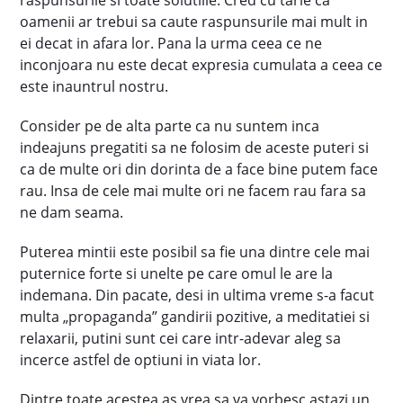
raspunsurile si toate solutiile. Cred cu tarie ca
oamenii ar trebui sa caute raspunsurile mai mult in
ei decat in afara lor. Pana la urma ceea ce ne
inconjoara nu este decat expresia cumulata a ceea ce
este inauntrul nostru.
Consider pe de alta parte ca nu suntem inca
indeajuns pregatiti sa ne folosim de aceste puteri si
ca de multe ori din dorinta de a face bine putem face
rau. Insa de cele mai multe ori ne facem rau fara sa
ne dam seama.
Puterea mintii este posibil sa fie una dintre cele mai
puternice forte si unelte pe care omul le are la
indemana. Din pacate, desi in ultima vreme s-a facut
multa „propaganda” gandirii pozitive, a meditatiei si
relaxarii, putini sunt cei care intr-adevar aleg sa
incerce astfel de optiuni in viata lor.
Dintre toate acestea as vrea sa va vorbesc astazi un