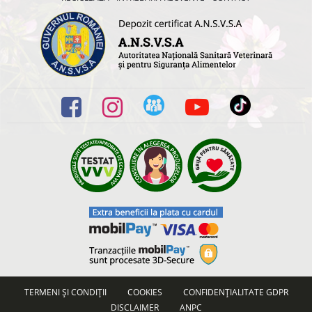
TERMENI ȘI CONDIȚII
COOKIES
CONFIDENȚIALITATE GDPR
DISCLAIMER
ANPC