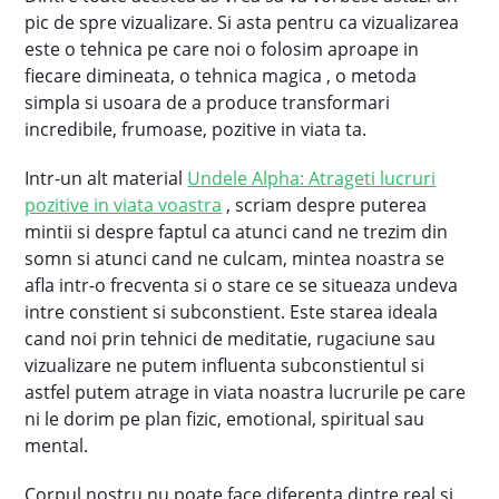
pic de spre vizualizare. Si asta pentru ca vizualizarea
este o tehnica pe care noi o folosim aproape in
fiecare dimineata, o tehnica magica , o metoda
simpla si usoara de a produce transformari
incredibile, frumoase, pozitive in viata ta.
Intr-un alt material
Undele Alpha: Atrageti lucruri
pozitive in viata voastra
, scriam despre puterea
mintii si despre faptul ca atunci cand ne trezim din
somn si atunci cand ne culcam, mintea noastra se
afla intr-o frecventa si o stare ce se situeaza undeva
intre constient si subconstient. Este starea ideala
cand noi prin tehnici de meditatie, rugaciune sau
vizualizare ne putem influenta subconstientul si
astfel putem atrage in viata noastra lucrurile pe care
ni le dorim pe plan fizic, emotional, spiritual sau
mental.
Corpul nostru nu poate face diferenta dintre real si