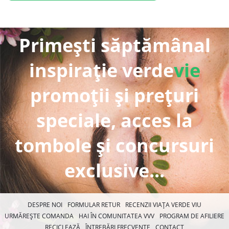
Primești săptămânal
inspirație verde
vie
promoții și prețuri
speciale, acces la
tombole și concursuri
exclusive...
DESPRE NOI
FORMULAR RETUR
RECENZII VIAȚA VERDE VIU
URMĂREȘTE COMANDA
HAI ÎN COMUNITATEA VVV
PROGRAM DE AFILIERE
RECICLEAZĂ
ÎNTREBĂRI FRECVENTE
CONTACT