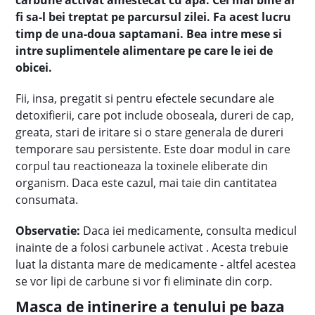
carbune activat amestecat cu apa. Cel mai bine ar
fi sa-l bei treptat pe parcursul zilei. Fa acest lucru
timp de una-doua saptamani. Bea intre mese si
intre suplimentele alimentare pe care le iei de
obicei.
Fii, insa, pregatit si pentru efectele secundare ale
detoxifierii, care pot include oboseala, dureri de cap,
greata, stari de iritare si o stare generala de dureri
temporare sau persistente. Este doar modul in care
corpul tau reactioneaza la toxinele eliberate din
organism. Daca este cazul, mai taie din cantitatea
consumata.
Observatie:
Daca iei medicamente, consulta medicul
inainte de a folosi carbunele activat . Acesta trebuie
luat la distanta mare de medicamente - altfel acestea
se vor lipi de carbune si vor fi eliminate din corp.
Masca de intinerire a tenului pe baza