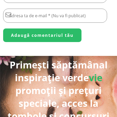
Primești săptămânal
inspirație verde
vie
promoții și prețuri
speciale, acces la
tombole și concursuri