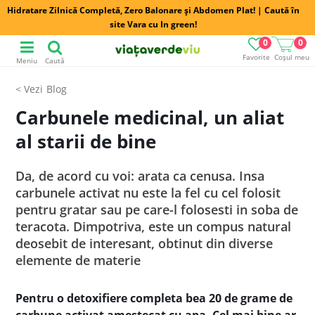
Hidratare Zilnică Completă, Zero Balonare și Abdomen Plat! | Caută în
site Vara cu In green!
0
0
Favorite
Coșul meu
Meniu
Caută
Blog
Carbunele medicinal, un aliat
al starii de bine
Da, de acord cu voi: arata ca cenusa. Insa
carbunele activat nu este la fel cu cel folosit
pentru gratar sau pe care-l folosesti in soba de
teracota. Dimpotriva, este un compus natural
deosebit de interesant, obtinut din diverse
elemente de materie
Pentru o detoxifiere completa bea 20 de grame de