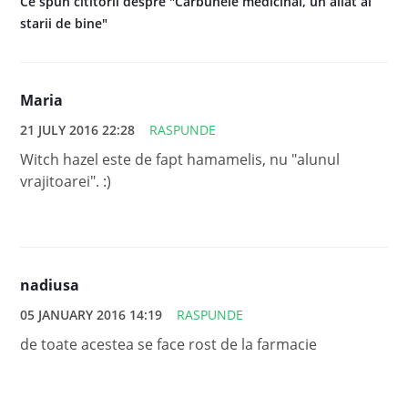
Ce spun cititorii despre "Carbunele medicinal, un aliat al
starii de bine"
Maria
21 JULY 2016 22:28
RASPUNDE
Witch hazel este de fapt hamamelis, nu "alunul
vrajitoarei". :)
nadiusa
05 JANUARY 2016 14:19
RASPUNDE
de toate acestea se face rost de la farmacie