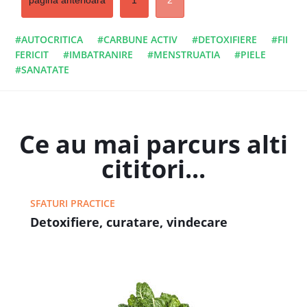
pagina anterioara
1
2
#AUTOCRITICA
#CARBUNE ACTIV
#DETOXIFIERE
#FII
FERICIT
#IMBATRANIRE
#MENSTRUATIA
#PIELE
#SANATATE
Ce au mai parcurs alti
cititori...
SFATURI PRACTICE
Detoxifiere, curatare, vindecare