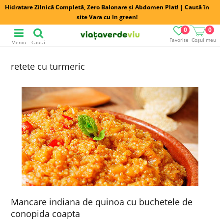
Hidratare Zilnică Completă, Zero Balonare și Abdomen Plat! | Caută în
site Vara cu In green!
0
0
Favorite
Coșul meu
Meniu
Caută
retete cu turmeric
Mancare indiana de quinoa cu buchetele de
conopida coapta