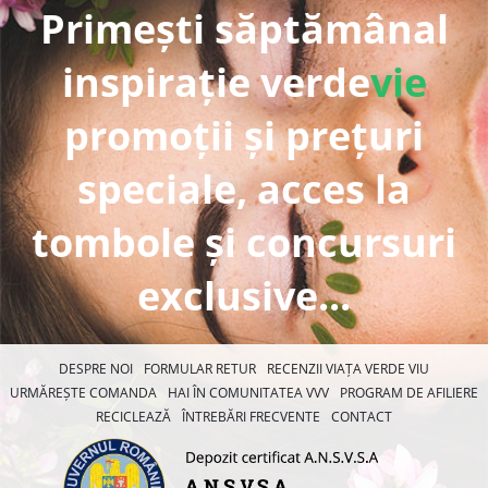
Primești săptămânal
inspirație verde
vie
promoții și prețuri
speciale, acces la
tombole și concursuri
exclusive...
DESPRE NOI
FORMULAR RETUR
RECENZII VIAȚA VERDE VIU
URMĂREȘTE COMANDA
HAI ÎN COMUNITATEA VVV
PROGRAM DE AFILIERE
RECICLEAZĂ
ÎNTREBĂRI FRECVENTE
CONTACT