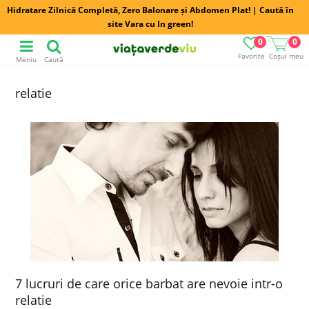
Hidratare Zilnică Completă, Zero Balonare și Abdomen Plat! | Caută în
site Vara cu In green!
0
0
Favorite
Coșul meu
Meniu
Caută
relatie
7 lucruri de care orice barbat are nevoie intr-o
relatie