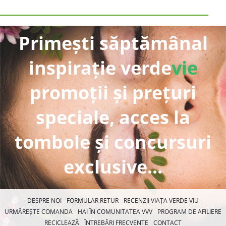
Primești săptămânal
inspirație verde
vie
promoții și prețuri
speciale, acces la
tombole și concursuri
exclusive...
DESPRE NOI
FORMULAR RETUR
RECENZII VIAȚA VERDE VIU
URMĂREȘTE COMANDA
HAI ÎN COMUNITATEA VVV
PROGRAM DE AFILIERE
RECICLEAZĂ
ÎNTREBĂRI FRECVENTE
CONTACT