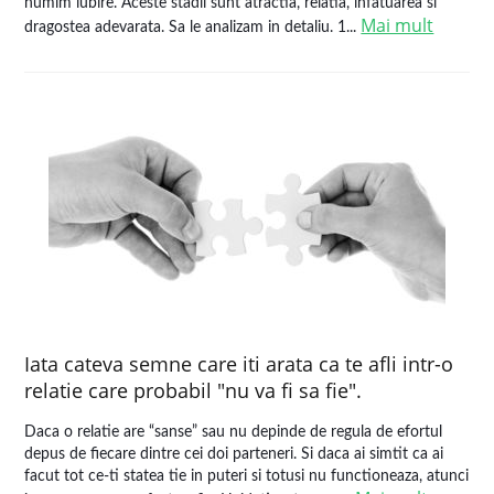
numim iubire. Aceste stadii sunt atractia, relatia, infatuarea si
Mai mult
dragostea adevarata. Sa le analizam in detaliu. 1...
Iata cateva semne care iti arata ca te afli intr-o
relatie care probabil "nu va fi sa fie".
Daca o relatie are “sanse” sau nu depinde de regula de efortul
depus de fiecare dintre cei doi parteneri. Si daca ai simtit ca ai
facut tot ce-ti statea tie in puteri si totusi nu functioneaza, atunci