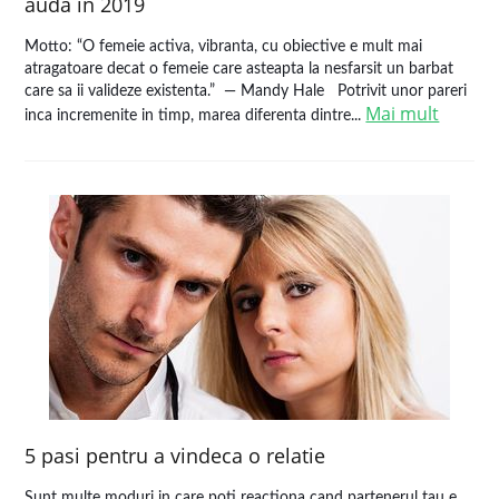
auda in 2019
Motto: “O femeie activa, vibranta, cu obiective e mult mai
atragatoare decat o femeie care asteapta la nesfarsit un barbat
care sa ii valideze existenta.” ― Mandy Hale Potrivit unor pareri
Mai mult
inca incremenite in timp, marea diferenta dintre...
5 pasi pentru a vindeca o relatie
Sunt multe moduri in care poti reactiona cand partenerul tau e