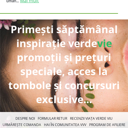
Mai mult
uman...
Primești săptămânal
inspirație verde
vie
promoții și prețuri
speciale, acces la
tombole și concursuri
exclusive...
DESPRE NOI
FORMULAR RETUR
RECENZII VIAȚA VERDE VIU
URMĂREȘTE COMANDA
HAI ÎN COMUNITATEA VVV
PROGRAM DE AFILIERE