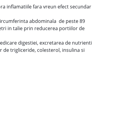
ora inflamatiile fara vreun efect secundar
 circumferinta abdominala de peste 89
ri in talie prin reducerea portiilor de
iedicare digestiei, excretarea de nutrienti
de trigliceride, colesterol, insulina si