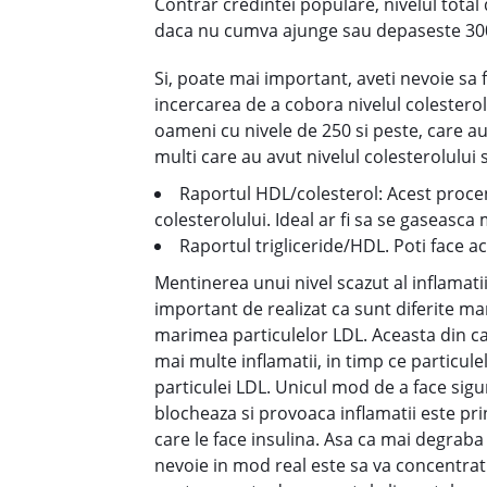
Contrar credintei populare, nivelul total
daca nu cumva ajunge sau depaseste 30
Si, poate mai important, aveti nevoie sa 
incercarea de a cobora nivelul colesterol
oameni cu nivele de 250 si peste, care au
multi care au avut nivelul colesterolului
Raportul HDL/colesterol: Acest procent
colesterolului. Ideal ar fi sa se gaseasca
Raportul trigliceride/HDL. Poti face ac
Mentinerea unui nivel scazut al inflamatiil
important de realizat ca
sunt diferite ma
marimea particulelor LDL. Aceasta din c
mai multe inflamatii, in timp ce partic
particulei LDL. Unicul mod de a face sigu
blocheaza si provoaca inflamatii este pri
care le face insulina. Asa ca mai degraba
nevoie in mod real este sa va concentrati