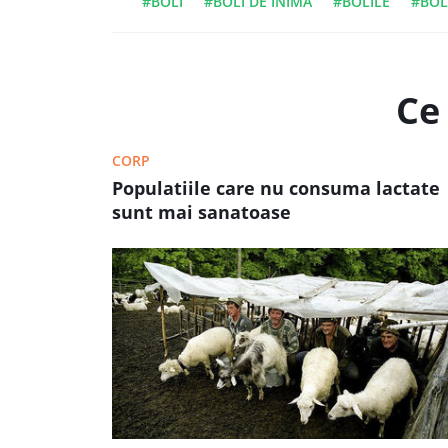
#BOLI
#BOLI DE INIMA
#BOLILE
#BOL
Ce 
CORP
Populatiile care nu consuma lactate
sunt mai sanatoase