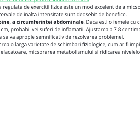
a regulata de exercitii fizice este un mod excelent de a mics
tervale de inalta intensitate sunt deosebit de benefice.
 bine, a circumferintei abdominale
. Daca esti o femeie cu
m, probabil vei suferi de inflamatii. Ajustarea a 7-8 centimet
ate sa va apropie semnificativ de rezolvarea problemei.
crea o larga varietate de schimbari fiziologice, cum ar fi imp
nefacatoare, micsorarea metabolismului si ridicarea nivelelor 