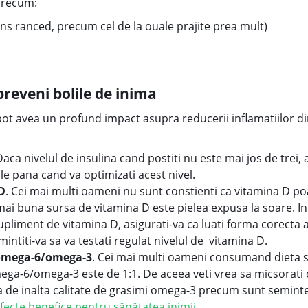
precum:
uns ranced, precum cel de la ouale prajite prea mult)
reveni bolile de inima
 avea un profund impact asupra reducerii inflamatiilor din 
Daca nivelul de insulina cand postiti nu este mai jos de trei,
e pana cand va optimizati acest nivel.
D
. Cei mai multi oameni nu sunt constienti ca vitamina D 
 mai buna sursa de vitamina D este pielea expusa la soare. In
pliment de vitamina D, asigurati-va ca luati forma corecta a 
mintiti-va sa va testati regulat nivelul de vitamina D.
i omega-6/omega-3
. Cei mai multi oameni consumand dieta s
ega-6/omega-3 este de 1:1. De aceea veti vrea sa micsorati c
rsa de inalta calitate de grasimi omega-3 precum sunt seminte
fecte benefice pentru sănătatea inimii