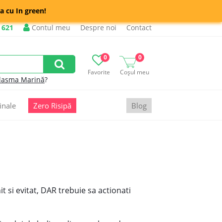
a cu In green!
 621
Contul meu
Despre noi
Contact
0
0
Favorite
Coșul meu
lasma Marină
?
inale
Zero Risipă
Blog
t si evitat, DAR trebuie sa actionati