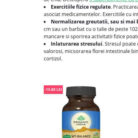
Exercitiile fizice regulate
. Practicare
asociat medicamentelor. Exercitiile cu in
Normalizarea greutatii, sau si mai
cm sau un barbat cu o talie de peste 102 c
mancare si sporirea activitatii fizice po
Inlaturarea stresului
. Stresul poate 
valorosi, micsorarea florei intestinale bi
cortizol.
-15.80 LEI