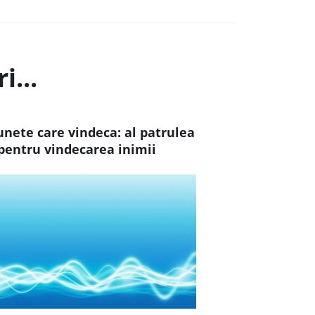
i...
unete care vindeca: al patrulea
pentru vindecarea inimii