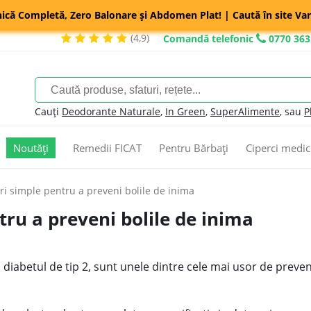
nică Completă, Zero Balonare și Abdomen Plat! | Caută în site Var
(4,9)
Comandă telefonic
0770 363
Cauți
Deodorante Naturale
,
In Green
,
SuperAlimente
, sau
P
Noutăți
Remedii FICAT
Pentru Bărbați
Ciperci medic
i simple pentru a preveni bolile de inima
ru a preveni bolile de inima
diabetul de tip 2, sunt unele dintre cele mai usor de preveni