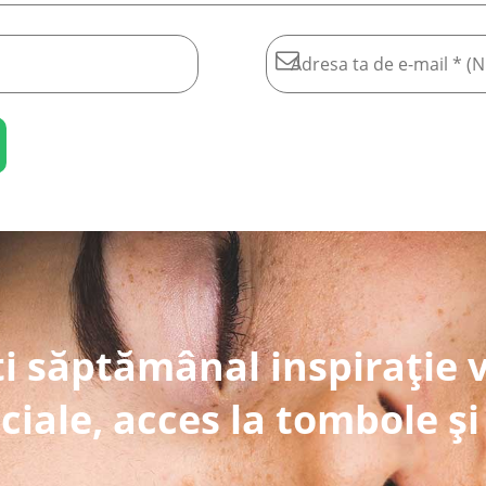
i săptămânal inspirație 
ciale, acces la tombole și