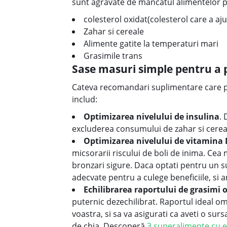
sunt agravate de mancatul alimentelor 
colesterol oxidat(colesterol care a aj
Zahar si cereale
Alimente gatite la temperaturi mari
Grasimile trans
Sase masuri simple pentru a p
Cateva recomandari suplimentare care pot
includ:
Optimizarea nivelului de insulina
. 
excluderea consumului de zahar si cereal
Optimizarea nivelului de vitamina 
micsorarii riscului de boli de inima. Cea
bronzari sigure. Daca optati pentru un su
adecvate pentru a culege beneficiile, si a
Echilibrarea raportului de grasim
puternic dezechilibrat. Raportul ideal om
voastra, si sa va asigurati ca aveti o su
de chia.
Descoperă
3 superalimente cu e