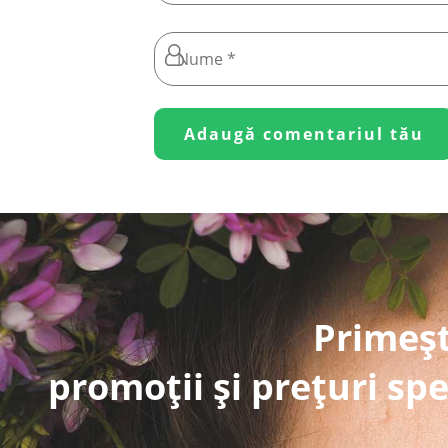
Primeșt
promoții și prețuri spe