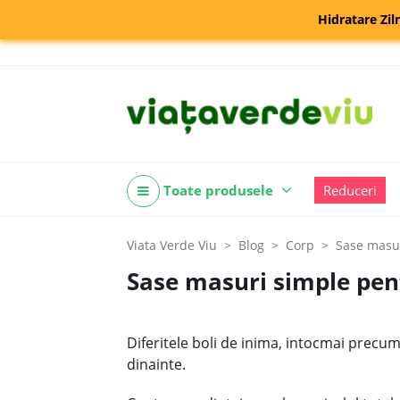
Hidratare Zil
Toate produsele
Reduceri
Viata Verde Viu
Blog
Corp
Sase masur
Sase masuri simple pent
Diferitele boli de inima, intocmai precum 
dinainte.