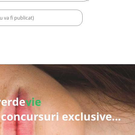
verde
vie
 concursuri exclusive...