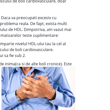
iscului de boli cardiovasculare, doar
a. Daca va preocupati excesiv cu
problema reala. De fapt, exista multi
velului de HDL. Dimpotriva, am vazut mai
 urmatoarelor teste suplimentare:
mparte nivelul HDL-ului tau la cel al
scului de boli cardiovasculare.
i sa fie sub 2.
de inima(ca si de alte boli cronice). Este