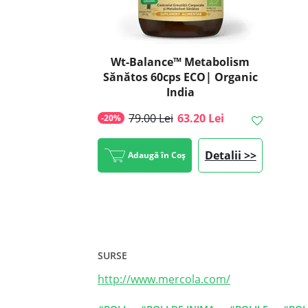
Wt-Balance™ Metabolism
Sănătos 60cps ECO| Organic
India
79.00 Lei
63.20 Lei
-20%
Detalii >>
Adaugă în Coș
SURSE
http://www.mercola.com/