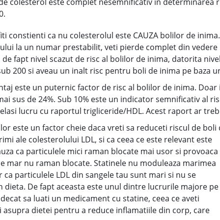
 de colesterol este complet nesemnificativ in determinarea r
0.
fiti constienti ca nu colesterolul este CAUZA bolilor de inim
ului la un numar prestabilit, veti pierde complet din vedere 
 de fapt nivel scazut de risc al bolilor de inima, datorita ni
 sub 200 si aveau un inalt risc pentru boli de inima pe baza
aj este un puternic factor de risc al bolilor de inima. Doar i
 mai sus de 24%. Sub 10% este un indicator semnificativ al ri
elasi lucru cu raportul trigliceride/HDL. Acest raport ar trebu
or este un factor cheie daca vreti sa reduceti riscul de boli 
rimi ale colesterolului LDL, si ca ceea ce este relevant este
auza ca particulele mici raman blocate mai usor si provoaca
ulele mar nu raman blocate. Statinele nu moduleaza marimea
r ca particulele LDL din sangele tau sunt mari si nu se
n dieta. De fapt aceasta este unul dintre lucrurile majore pe
 decat sa luati un medicament cu statine, ceea ce aveti
 asupra dietei pentru a reduce inflamatiile din corp, care