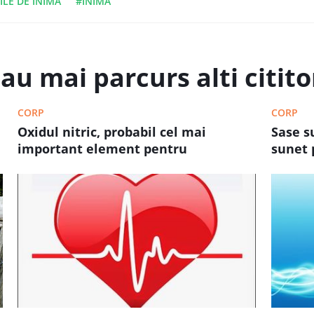
ILE DE INIMA
#INIMA
au mai parcurs alti cititor
CORP
CORP
Oxidul nitric, probabil cel mai
Sase s
important element pentru
sunet 
mentinerea sanatatii inimii