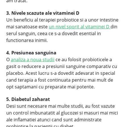
am tratat.
3. Nivele scazute ale vitaminei D
Un beneficiu al terapiei probiotice si a unor intestine
mai sanatoase este
un nivel sporit al vitaminei D
din
serul sanguin, ceea ce s-a dovedit esential in
functionarea inimii.
4. Presiunea sanguina
O
analiza a noua studii
ce au folosit probioticele a
gasit o reducere a presiunii sanguine comparativ cu
placebo. Acest lucru s-a dovedit adevarat in special
cand terapia a fost continuata pentru mai mult de
opt saptamani cu preparate mai potente.
5. Diabetul zaharat
Desi sunt necesare mai multe studii, au fost vazute
un control imbunatatit al glucozei si masuri mai mici
ale inflamatiei atunci cand sunt administrate
probiotice la pacientii cu diabet.