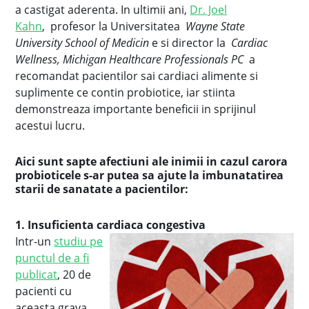
a castigat aderenta. In ultimii ani,
Dr. Joel
Kahn
, profesor la Universitatea
Wayne State
University School of Medicin
e si director la
Cardiac
Wellness, Michigan Healthcare Professionals PC
a
recomandat pacientilor sai cardiaci alimente si
suplimente ce contin probiotice, iar stiinta
demonstreaza importante beneficii in sprijinul
acestui lucru.
Aici sunt sapte afectiuni ale inimii in cazul carora
probioticele s-ar putea sa ajute la imbunatatirea
starii de sanatate a pacientilor:
1. Insuficienta cardiaca congestiva
Intr-un
studiu pe
punctul de a fi
publicat
, 20 de
pacienti cu
aceasta grava