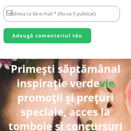
Primești săptămânal
inspirație verde
vie
promoții și prețuri
speciale, acces la
tombole și concursuri