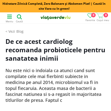
Hidratare Zilnică Completă, Zero Balonare și Abdomen Plat! | Caută în
site Vara cu In green!
0
0
Favorite
Coșul meu
Meniu
Caută
Blog
De ce acest cardiolog
recomanda probioticele pentru
sanatatea inimii
Nu este nici o indoiala ca atunci cand sunt
compilate cele mai fierbinti subiecte in
medicina pe anul 2014, microbiomul va fi in
topul fiecaruia. Aceasta masa de bacterii a
fascinat natiunea si s-a regasit in majoritatea
titlurilor de presa. Faptul c