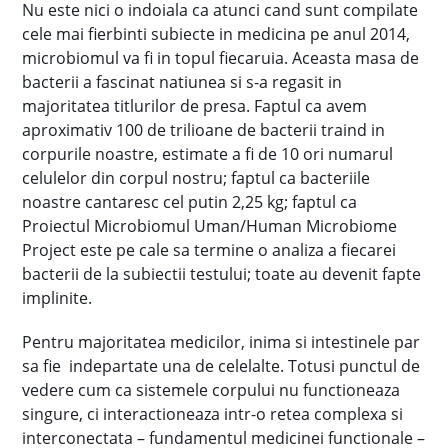
Nu este nici o indoiala ca atunci cand sunt compilate
cele mai fierbinti subiecte in medicina pe anul 2014,
microbiomul va fi in topul fiecaruia. Aceasta masa de
bacterii a fascinat natiunea si s-a regasit in
majoritatea titlurilor de presa. Faptul ca avem
aproximativ 100 de trilioane de bacterii traind in
corpurile noastre, estimate a fi de 10 ori numarul
celulelor din corpul nostru; faptul ca bacteriile
noastre cantaresc cel putin 2,25 kg; faptul ca
Proiectul Microbiomul Uman/Human Microbiome
Project este pe cale sa termine o analiza a fiecarei
bacterii de la subiectii testului; toate au devenit fapte
implinite.
Pentru majoritatea medicilor, inima si intestinele par
sa fie indepartate una de celelalte. Totusi punctul de
vedere cum ca sistemele corpului nu functioneaza
singure, ci interactioneaza intr-o retea complexa si
interconectata – fundamentul medicinei functionale –