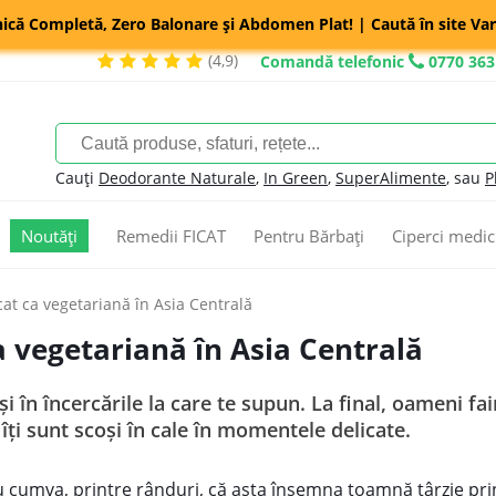
nică Completă, Zero Balonare și Abdomen Plat! | Caută în site Var
(4,9)
Comandă telefonic
0770 363
Cauți
Deodorante Naturale
,
In Green
,
SuperAlimente
, sau
P
Noutăți
Remedii FICAT
Pentru Bărbați
Ciperci medic
t ca vegetariană în Asia Centrală
vegetariană în Asia Centrală
 în încercările la care te supun. La final, oameni fain
 îţi sunt scoşi în cale în momentele delicate.
 cumva, printre rânduri, că asta însemna toamnă târzie pri