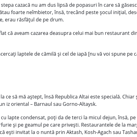
n stepa cazacă nu am dus lipsă de popasuri în care să găsesc
ătau foarte neîmbietor, însă, trecând peste şocul iniţial, d
, erau răsfăţul de pe drum.
at că aveam cazarea deasupra celui mai bun restaurant din o
ă.
cercaţi laptele de cămilă şi cel de iapă [nu vă voi spune pe 
la ce să mă aştept, însă Republica Altai este specială. Chiar 
un iz oriental – Barnaul sau Gorno-Altaysk.
ă cu lapte condensat, poţi da de terci la micul dejun, însă, p
arfurie şi pe geamul pe care priveşti. Restaurantele de la m
ă eşti invitat la o nuntă prin Aktash, Kosh-Agach sau Tashan