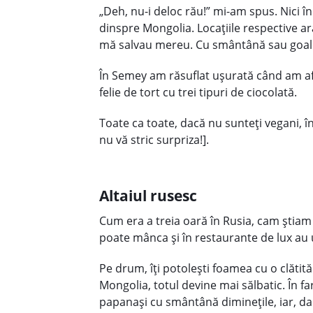
„Deh, nu-i deloc rău!” mi-am spus. Nici î
dinspre Mongolia. Locaţiile respective ar
mă salvau mereu. Cu smântână sau goale
În Semey am răsuflat uşurată când am afl
felie de tort cu trei tipuri de ciocolat
Toate ca toate, dacă nu sunteţi vegani, în
nu vă stric surpriza!].
Altaiul rusesc
Cum era a treia oară în Rusia, cam ştiam 
poate mânca şi în restaurante de lux au 
Pe drum, îţi potoleşti foamea cu o clătit
Mongolia, totul devine mai sălbatic. În f
papanaşi cu smântână dimineţile, iar, dac