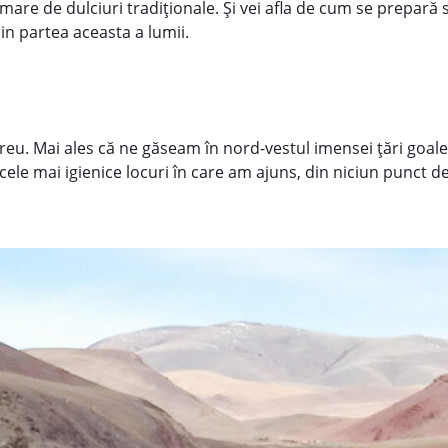
are de dulciuri tradiţionale. Şi vei afla de cum se prepară su
prin partea aceasta a lumii.
reu. Mai ales că ne găseam în nord-vestul imensei ţări goa
 cele mai igienice locuri în care am ajuns, din niciun punct d