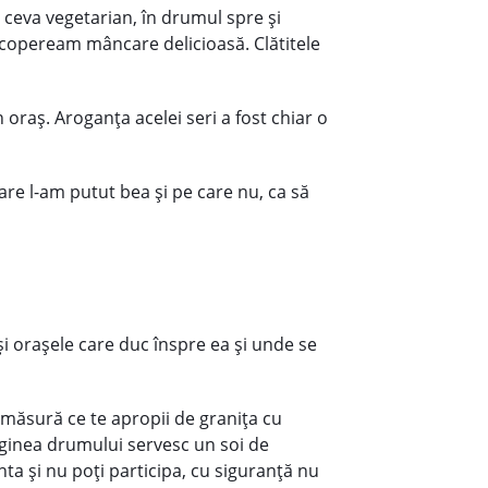
 ceva vegetarian, în drumul spre şi
escopeream mâncare delicioasă. Clătitele
raş. Aroganţa acelei seri a fost chiar o
care l-am putut bea şi pe care nu, ca să
şi oraşele care duc înspre ea şi unde se
e măsură ce te apropii de graniţa cu
arginea drumului servesc un soi de
ta şi nu poţi participa, cu siguranţă nu