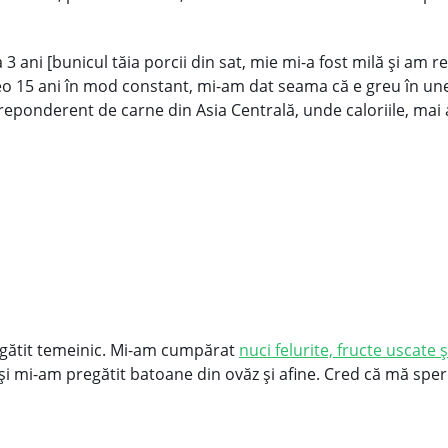
 3 ani [bunicul tăia porcii din sat, mie mi-a fost milă şi am
o 15 ani în mod constant, mi-am dat seama că e greu în unel
preponderent de carne din Asia Centrală, unde caloriile, mai
gătit temeinic. Mi-am cumpărat
nuci felurite, fructe uscate 
 şi mi-am pregătit batoane din ovăz şi afine. Cred că mă sp