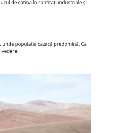
cul de cătină în cantităţi industriale şi
le, unde populaţia cazacă predomină. Ca
e vedere.