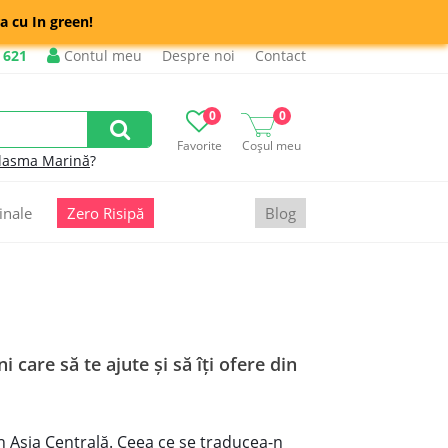
a cu In green!
 621
Contul meu
Despre noi
Contact
0
0
Favorite
Coșul meu
lasma Marină
?
inale
Zero Risipă
Blog
i care să te ajute şi să îţi ofere din
n Asia Centrală. Ceea ce se traducea-n