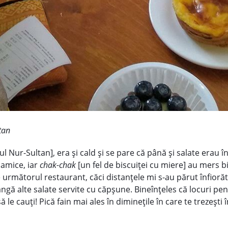
tan
ul Nur-Sultan], era şi cald şi se pare că până şi salate erau î
slamice, iar
chak-chak
[un fel de biscuiţei cu miere] au mers bi
 următorul restaurant, căci distanţele mi s-au părut înfiorăt
lângă alte salate servite cu căpşune. Bineînţeles că locuri pen
să le cauţi! Pică fain mai ales în dimineţile în care te trezeşt