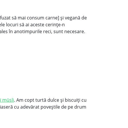
 refuzat să mai consum carne] şi vegană de
e locuri să ai aceste cerinţe-n
 ales în anotimpurile reci, sunt necesare.
şi müsli
. Am copt turtă dulce şi biscuiţi cu
eriaseră cu adevărat poveştile de pe drum