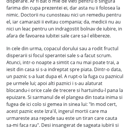
disperare. Ar fi dat o mie de vieti pentru o singura
farima din cupa prezentei ei, dar asta nu ii folosea la
nimic. Doctorii nu cunosteau nici un remediu pentru
el, iar camarazii ii evitau compania; da, medicii nu au
nici un leac pentru un indragostit bolnav de iubire, in
afara de favoarea iubitei sale care sa-l elibereze.
In cele din urma, copacul dorului sau a rodit fructul
disperarii si focul sperantei sale s-a facut scrum.
Atunci, intr-o noapte a simtit ca nu mai poate trai, a
iesit din casa si s-a indreptat spre piata. Dintr-o data,
un paznic s-a luat dupa el. A rupt-o la fuga cu paznicul
pe urmele lui; apoi alti paznici i s-au alaturat
blocandu-i orice cale de trecere si hartuindu-l pana la
epuizare. Si sarmanul de el plangea din toata inima si
fugea de ici colo si gemea in sinea lui: "In mod cert,
acest paznic este Izra'il, ingerul mortii care ma
urmareste asa repede sau este un tiran care cauta
sa-mi faca rau". Desi insangerat de sageata iubirii si