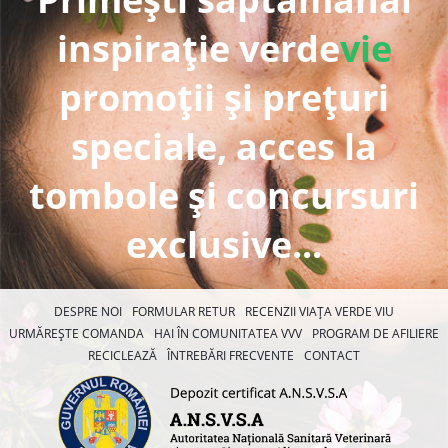
inspirație verde
vie
promoții și prețuri
speciale, acces la
tombole și concursuri
exclusive...
DESPRE NOI
FORMULAR RETUR
RECENZII VIAȚA VERDE VIU
URMĂREȘTE COMANDA
HAI ÎN COMUNITATEA VVV
PROGRAM DE AFILIERE
RECICLEAZĂ
ÎNTREBĂRI FRECVENTE
CONTACT