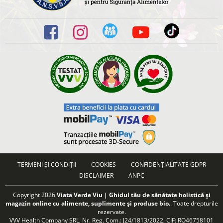
TERMENI ȘI CONDIȚII
COOKIES
CONFIDENȚIALITATE GDPR
DISCLAIMER
ANPC
Copyright 2026
Viata Verde Viu | Ghidul tău de sănătate holistică și
magazin online cu alimente, suplimente și produse bio.
. Toate drepturile
rezervate.
VVV Health Company SRL, Nr. Reg. Com.: J24/1813/2022, CIF: RO46758101