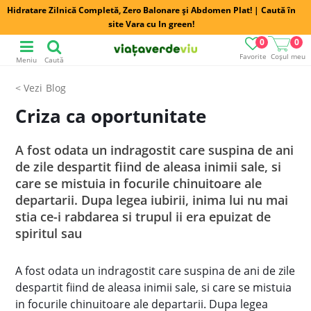
Hidratare Zilnică Completă, Zero Balonare și Abdomen Plat! | Caută în
site Vara cu In green!
0
0
Favorite
Coșul meu
Meniu
Caută
Blog
Criza ca oportunitate
A fost odata un indragostit care suspina de ani
de zile despartit fiind de aleasa inimii sale, si
care se mistuia in focurile chinuitoare ale
departarii. Dupa legea iubirii, inima lui nu mai
stia ce-i rabdarea si trupul ii era epuizat de
spiritul sau
A fost odata un indragostit care suspina de ani de zile
despartit fiind de aleasa inimii sale, si care se mistuia
in focurile chinuitoare
ale departarii. Dupa legea