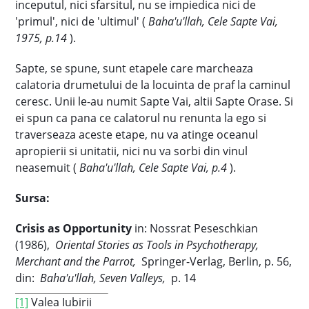
inceputul, nici sfarsitul, nu se impiedica nici de
'primul', nici de 'ultimul' (
Baha'u'llah, Cele Sapte Vai,
1975, p.14
).
Sapte, se spune, sunt etapele care marcheaza
calatoria drumetului de la locuinta de praf la caminul
ceresc. Unii le-au numit Sapte Vai, altii Sapte Orase. Si
ei spun ca pana ce calatorul nu renunta la ego si
traverseaza aceste etape, nu va atinge oceanul
apropierii si unitatii, nici nu va sorbi din vinul
neasemuit (
Baha'u'llah, Cele Sapte Vai, p.4
).
Sursa:
Crisis as Opportunity
in: Nossrat Peseschkian
(1986),
Oriental Stories as Tools in Psychotherapy,
Merchant and the Parrot,
Springer-Verlag, Berlin, p. 56,
din:
Baha'u'llah, Seven Valleys,
p. 14
[1]
Valea Iubirii