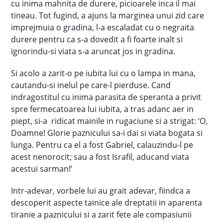
cu inima mahnita de durere, picioarele inca il mai
tineau. Tot fugind, a ajuns la marginea unui zid care
imprejmuia o gradina, l-a escaladat cu o negraita
durere pentru ca s-a dovedit a fi foarte inalt si
ignorindu-si viata s-a aruncat jos in gradina.
Si acolo a zarit-o pe iubita lui cu o lampa in mana,
cautandu-si inelul pe care-l pierduse. Cand
indragostitul cu inima parasita de speranta a privit
spre fermecatoarea lui iubita, a tras adanc aer in
piept, si-a ridicat mainile in rugaciune si a strigat: ‘O,
Doamne! Glorie paznicului sa-i dai si viata bogata si
lunga. Pentru ca el a fost Gabriel, calauzindu-l pe
acest nenorocit; sau a fost Israfil, aducand viata
acestui sarman!’
Intr-adevar, vorbele lui au grait adevar, fiindca a
descoperit aspecte tainice ale dreptatii in aparenta
tiranie a paznicului si a zarit fete ale compasiunii