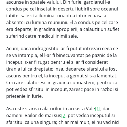
ascunse in spatele valului. Din furie, gardianul l-a
condus pe cel insetat in desertul iubirii spre oceanul
iubitei sale si a iluminat noaptea intunecoasa a
absentei cu lumina reuniunii. El a condus pe cel care
era departe, in gradina apropierii, a calauzit un suflet
suferind catre medicul inimii sale.
Acum, daca indragostitul ar fi putut intrezari ceea ce
se va intampla, el l-ar fi binecuvantat pe paznic de la
inceput, s-ar fi rugat pentru el si ar fi considerat
tirania lui ca dreptate; insa, deoarece sfarsitul a fost
ascuns pentru el, la inceput a gemut si s-a lamentat.
Cei care calatoresc in gradina cunoasterii, pentru ca
pot vedea sfirsitul in inceput, zaresc pace in razboi si
prietenie in furie.
Asa este starea calatorilor in aceasta Vale
[1]
; dar
oamenii Vailor de mai sus
[2]
pot vedea inceputul si
sfarsitul ca una singura; chiar mai mult, ei nu vad nici