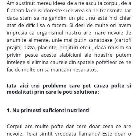
Am sustinut mereu ideea de a ne asculta corpul, de a
fi atenti la ce isi doreste si ce vrea sa ne transmita. Iar
daca stam sa ne gandim un pic , nu este nici chiar
atat de dificil sa o facem. Si desi de multe ori avem
impresia ca organismul nostru are mare nevoie de
anumite alimente, unle mai putin sanatoase (cartofi
prajiti, pizza, placinte, prajituri etc.) , daca reusim sa
privim peste aceste slabiciuni ale noastre putem
intelege si elimina cauzele din spatele pofetleor ce ne
fac de multe ori sa mancam nesanatos.
Iata aici trei probleme care pot cauza pofte si
modalitati prin care le poti solutiona:
1. Nu primesti suficienti nutrienti
Corpul are multe pofte dar cere doar ceea ce are
nevoie. Te-ai simtit vreodata flamand? Este doar o