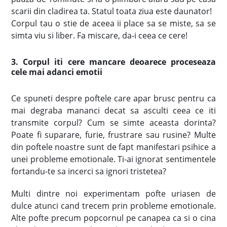
scarii din cladirea ta. Statul toata ziua este daunator!
Corpul tau o stie de aceea ii place sa se miste, sa se
simta viu si liber. Fa miscare, da-i ceea ce cere!
3. Corpul iti cere mancare deoarece proceseaza
cele mai adanci emotii
Ce spuneti despre poftele care apar brusc pentru ca
mai degraba mananci decat sa asculti ceea ce iti
transmite corpul? Cum se simte aceasta dorinta?
Poate fi suparare, furie, frustrare sau rusine? Multe
din poftele noastre sunt de fapt manifestari psihice a
unei probleme emotionale. Ti-ai ignorat sentimentele
fortandu-te sa incerci sa ignori tristetea?
Multi dintre noi experimentam pofte uriasen de
dulce atunci cand trecem prin probleme emotionale.
Alte pofte precum popcornul pe canapea ca si o cina