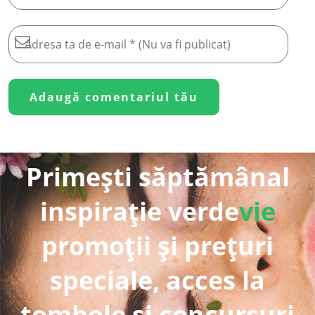
Primești săptămânal
inspirație verde
vie
promoții și prețuri
speciale, acces la
tombole și concursuri