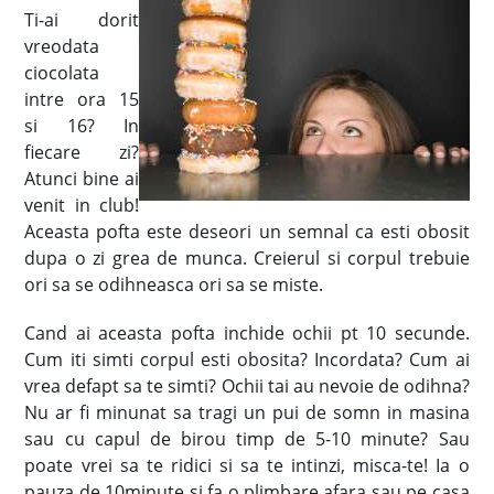
Ti-ai dorit
vreodata
ciocolata
intre ora 15
si 16? In
fiecare zi?
Atunci bine ai
venit in club!
Aceasta pofta este deseori un semnal ca esti obosit
dupa o zi grea de munca. Creierul si corpul trebuie
ori sa se odihneasca ori sa se miste.
Cand ai aceasta pofta inchide ochii pt 10 secunde.
Cum iti simti corpul esti obosita? Incordata? Cum ai
vrea defapt sa te simti? Ochii tai au nevoie de odihna?
Nu ar fi minunat sa tragi un pui de somn in masina
sau cu capul de birou timp de 5-10 minute? Sau
poate vrei sa te ridici si sa te intinzi, misca-te! Ia o
pauza de 10minute si fa o plimbare afara sau pe casa