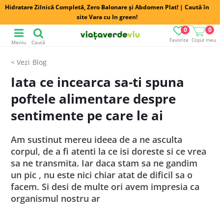
Hidratare Zilnică Completă, Zero Balonare și Abdomen Plat! | Caută în
site Vara cu In green!
0
0
Favorite
Coșul meu
Meniu
Caută
Blog
Iata ce incearca sa-ti spuna
poftele alimentare despre
sentimente pe care le ai
Am sustinut mereu ideea de a ne asculta
corpul, de a fi atenti la ce isi doreste si ce vrea
sa ne transmita. Iar daca stam sa ne gandim
un pic , nu este nici chiar atat de dificil sa o
facem. Si desi de multe ori avem impresia ca
organismul nostru ar