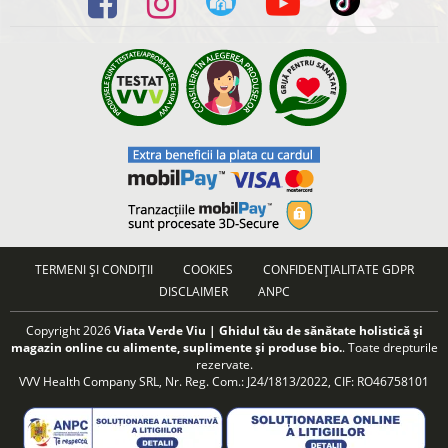
TERMENI ȘI CONDIȚII
COOKIES
CONFIDENȚIALITATE GDPR
DISCLAIMER
ANPC
Copyright 2026
Viata Verde Viu | Ghidul tău de sănătate holistică și
magazin online cu alimente, suplimente și produse bio.
. Toate drepturile
rezervate.
VVV Health Company SRL, Nr. Reg. Com.: J24/1813/2022, CIF: RO46758101