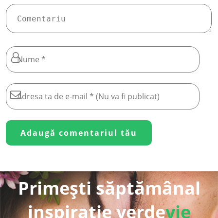
Primești săptămânal
inspirație verde
vie