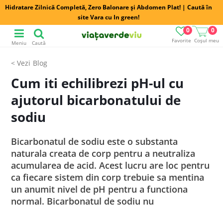
Hidratare Zilnică Completă, Zero Balonare și Abdomen Plat! | Caută în
site Vara cu In green!
0
0
Favorite
Coșul meu
Meniu
Caută
Blog
Cum iti echilibrezi pH-ul cu
ajutorul bicarbonatului de
sodiu
Bicarbonatul de sodiu este o substanta
naturala creata de corp pentru a neutraliza
acumularea de acid. Acest lucru are loc pentru
ca fiecare sistem din corp trebuie sa mentina
un anumit nivel de pH pentru a functiona
normal. Bicarbonatul de sodiu nu