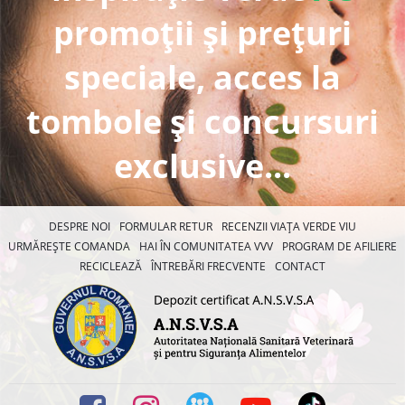
promoții și prețuri
speciale, acces la
tombole și concursuri
exclusive...
DESPRE NOI
FORMULAR RETUR
RECENZII VIAȚA VERDE VIU
URMĂREȘTE COMANDA
HAI ÎN COMUNITATEA VVV
PROGRAM DE AFILIERE
RECICLEAZĂ
ÎNTREBĂRI FRECVENTE
CONTACT