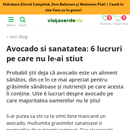
Hidratare Zilnică Completă, Zero Balonare și Abdomen Plat! | Caută în
site Vara cu In green!
0
0
Favorite
Coșul meu
Meniu
Caută
Blog
Avocado si sanatatea: 6 lucruri
pe care nu le-ai stiut
Probabil știi deja că avocado este un aliment
sănătos, din ce în ce mai apreciat pentru
grăsimile sănătoase și nutrienții pe care acesta
îi conține. Uite 6 lucruri despre avocado pe
care majoritatea oamenilor nu le știu!
S-ar putea sa stii ca te simti bine mancand un
avocado, multumita grasimilor sanatoase si