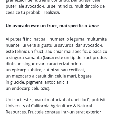
gramezilor de nutrienti continuti. Dar strasnicele
puteri ale avocado-ului se intind cu mult dincolo de
ceea ce tu probabil realizezi.
Un avocado este un fruct, mai specific o
baca
Ai putea fi inclinat sa il numesti o leguma, multumita
nuantei lui verzi si gustului savuros, dar avocado-ul
este tehnic un fruct, sau chiar mai specific, o baca cu
o singura samanta (
baca
este un tip de fruct produs
dintr-un singur ovar, caracterizat printr-
un epicarp subtire, cutinizat sau cerificat,
un mezocarp alcatuit din celule mari, bogate
în glucide, pigmenti antocianici si
un endocarp celulozic).
Un fruct este „ovarul maturizat al unei flori”, potrivit
University of California Agriculture & Natural
Resources. Fructele constau intr-un strat exterior