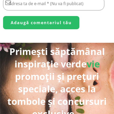
Primești săptămânal
inspirație verde
vie
promoții și prețuri
speciale, acces la
tombole și concursuri
exclusive...