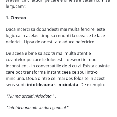
si avem cinci atuuri pe care e bine sa invatam cum sa
le "jucam":
1. Cinstea
Daca incerci sa dobandesti mai multa fericire, este
logic ca in acelasi timp sa renunti la ceea ce te face
nefericit. Lipsa de onestitate aduce nefericire.
De aceea e bine sa acorzi mai multa atentie
cuvintelor pe care le folosesti - deseori in mod
inconstient - in conversatiile de zi cu zi. Exista cuvinte
care pot transforma instant ceea ce spui intr-o
minciuna. Doua dintre cel mai des folosite in acest
sens sunt:
intotdeauna
si
niciodata
. De exemplu:
"Nu ma asculti niciodata "
.
"Intotdeauna uiti sa duci gunoiul "