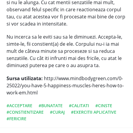
si nu le alunga. Cu cat mentii senzatiile mai mult,
observand felul specific in care reactioneaza corpul
tau, cu atat acestea vor fi procesate mai bine de corp
si vor scadea in intensitate.
Nu incerca sa le eviti sau sa le diminuezi. Accepta-le,
simte-le, fii constient(a) de ele. Corpului nu-i ia mai
mult de câteva minute sa proceseze si sa reduca
senzatiile. Cu cât iti infrunti mai des fricile, cu atat le
diminuezi puterea pe care o au asupra ta.
Sursa utilizata:
http://www.mindbodygreen.com/0-
25022/you-have-5-happiness-muscles-heres-how-to-
work-em.html
#ACCEPTARE
#BUNATATE
#CALITATI
#CINSTE
#CONSTIENTIZARE
#CURAJ
#EXERCITII APLICATIVE
#FERICIRE