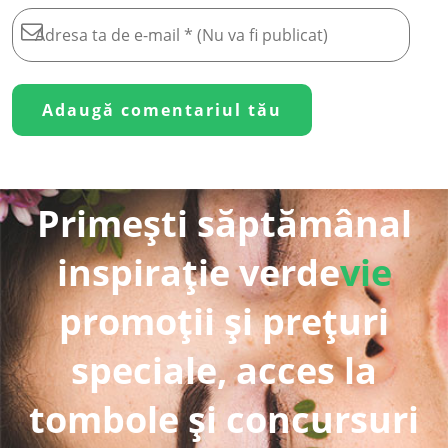
Primești săptămânal
inspirație verde
vie
promoții și prețuri
speciale, acces la
tombole și concursuri