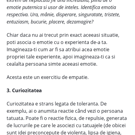
extrem de neplacuta fie una incredibila, plina de o
emotie puternica si usor de inteles. Identifica emotia
respectiva. Ura, mânie, disperare, singuratate, tristete,
entuziasm, bucurie, placere, dezamagire?
Chiar daca nu ai trecut prin exact aceeasi situatie,
poti asocia o emotie cu o experienta de-a ta.
Imagineaza-ti cum ar fi sa atribui acea emotie
propriei tale experiente, apoi imagineaza-ti ca si
cealalta persoana simte aceeasi emotie.
Acesta este un exercitiu de empatie.
3. Curiozitatea
Curiozitatea e strans legata de toleranta. De
exemplu, ai o anumita reactie când vezi o persoana
tatuata. Poate fi o reactie fizica, de repulsie, generata
de lucrurile pe care le asociezi cu tatuajele (de obicei
sunt idei preconcepute de violenta, lipsa de igiena,