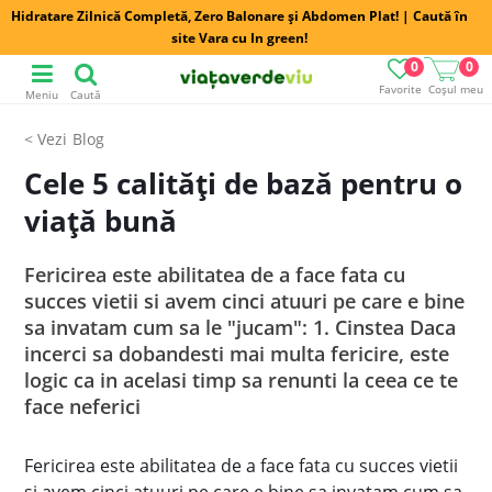
Hidratare Zilnică Completă, Zero Balonare și Abdomen Plat! | Caută în
site Vara cu In green!
0
0
Favorite
Coșul meu
Meniu
Caută
Blog
Cele 5 calităţi de bază pentru o
viaţă bună
Fericirea este abilitatea de a face fata cu
succes vietii si avem cinci atuuri pe care e bine
sa invatam cum sa le "jucam": 1. Cinstea Daca
incerci sa dobandesti mai multa fericire, este
logic ca in acelasi timp sa renunti la ceea ce te
face neferici
Fericirea este abilitatea de a face fata cu succes vietii