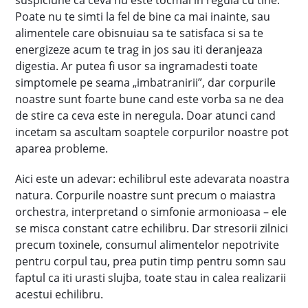
suspiciune ca ceva nu este tocmai in regula cu tine.
Poate nu te simti la fel de bine ca mai inainte, sau
alimentele care obisnuiau sa te satisfaca si sa te
energizeze acum te trag in jos sau iti deranjeaza
digestia. Ar putea fi usor sa ingramadesti toate
simptomele pe seama „imbatranirii”, dar corpurile
noastre sunt foarte bune cand este vorba sa ne dea
de stire ca ceva este in neregula. Doar atunci cand
incetam sa ascultam soaptele corpurilor noastre pot
aparea probleme.
Aici este un adevar: echilibrul este adevarata noastra
natura. Corpurile noastre sunt precum o maiastra
orchestra, interpretand o simfonie armonioasa – ele
se misca constant catre echilibru. Dar stresorii zilnici
precum toxinele, consumul alimentelor nepotrivite
pentru corpul tau, prea putin timp pentru somn sau
faptul ca iti urasti slujba, toate stau in calea realizarii
acestui echilibru.