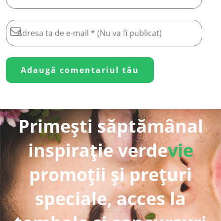
Primești săptămânal
inspirație verde
vie
promoții și prețuri
speciale, acces la