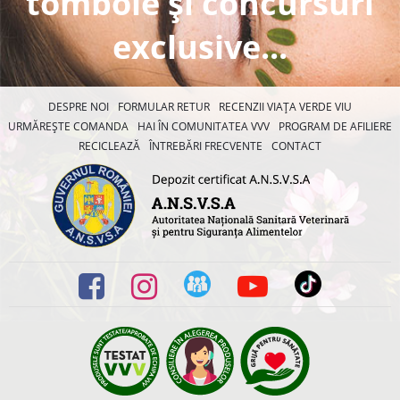
tombole și concursuri
exclusive...
DESPRE NOI
FORMULAR RETUR
RECENZII VIAȚA VERDE VIU
URMĂREȘTE COMANDA
HAI ÎN COMUNITATEA VVV
PROGRAM DE AFILIERE
RECICLEAZĂ
ÎNTREBĂRI FRECVENTE
CONTACT