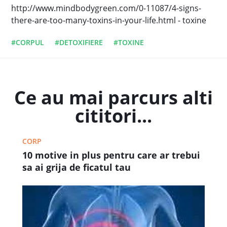
http://www.mindbodygreen.com/0-11087/4-signs-
there-are-too-many-toxins-in-your-life.html - toxine
#CORPUL
#DETOXIFIERE
#TOXINE
Ce au mai parcurs alti
cititori...
CORP
10 motive in plus pentru care ar trebui
sa ai grija de ficatul tau