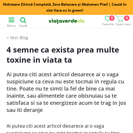
Hidratare Zilnică Completă, Zero Balonare și Abdomen Plat! | Caută în
site Vara cu In green!
0
0
Favorite
Coșul meu
Meniu
Caută
Blog
4 semne ca exista prea multe
toxine in viata ta
Ai putea citi acest articol deoarece ai o vaga
suspiciune ca ceva nu este tocmai in regula cu
tine. Poate nu te simti la fel de bine ca mai
inainte, sau alimentele care obisnuiau sa te
satisfaca si sa te energizeze acum te trag in jos
sau iti deranje
Ai putea citi acest articol deoarece ai o vaga