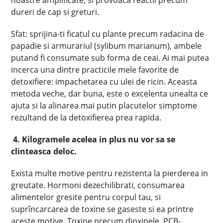
noastre amplificate, si provoaca reactii precum
dureri de cap si greturi.
Sfat: sprijina-ti ficatul cu plante precum radacina de
papadie si armurariul (sylibum marianum), ambele
putand fi consumate sub forma de ceai. Ai mai putea
incerca una dintre practicile mele favorite de
detoxifiere: impachetarea cu ulei de ricin. Aceasta
metoda veche, dar buna, este o excelenta unealta ce
ajuta si la alinarea mai putin placutelor simptome
rezultand de la detoxifierea prea rapida.
4. Kilogramele acelea in plus nu vor sa se
clinteasca deloc.
Exista multe motive pentru rezistenta la pierderea in
greutate. Hormoni dezechilibrati, consumarea
alimentelor gresite pentru corpul tau, si
suprîncarcarea de toxine se gaseste si ea printre
aceste motive. Toxine precum dioxinele, PCB-