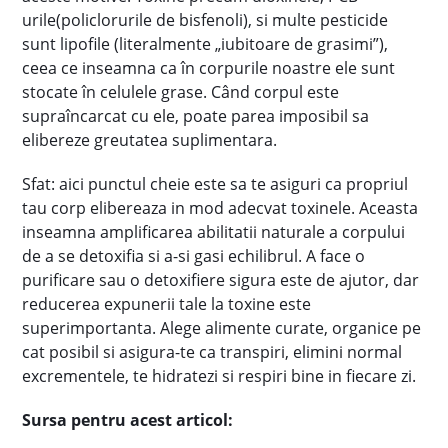
urile(policlorurile de bisfenoli), si multe pesticide
sunt lipofile (literalmente „iubitoare de grasimi”),
ceea ce inseamna ca în corpurile noastre ele sunt
stocate în celulele grase. Când corpul este
supraîncarcat cu ele, poate parea imposibil sa
elibereze greutatea suplimentara.
Sfat: aici punctul cheie este sa te asiguri ca propriul
tau corp elibereaza in mod adecvat toxinele. Aceasta
inseamna amplificarea abilitatii naturale a corpului
de a se detoxifia si a-si gasi echilibrul. A face o
purificare sau o detoxifiere sigura este de ajutor, dar
reducerea expunerii tale la toxine este
superimportanta. Alege alimente curate, organice pe
cat posibil si asigura-te ca transpiri, elimini normal
excrementele, te hidratezi si respiri bine in fiecare zi.
Sursa pentru acest articol: