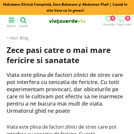
Hidratare Zilnică Completă, Zero Balonare și Abdomen Plat! | Caută în
site Vara cu In green!
0
0
Favorite
Coșul meu
Meniu
Caută
Blog
Zece pasi catre o mai mare
fericire si sanatate
Viata este plina de factori zilnici de stres care
pot interfera cu senzatia de fericire. Cu totii
experimentam provocari, dar obiceiurile pe
care ni le cultivam pot efectiv sa ne inarmeze
pentru a ne bucura mai mult de viata.
Urmatorul ghid ne poate
Viata este plina de factori zilnici de stres care pot