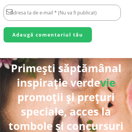
Primești săptămânal
inspirație verde
vie
promoții și prețuri
speciale, acces la
tombole și concursuri