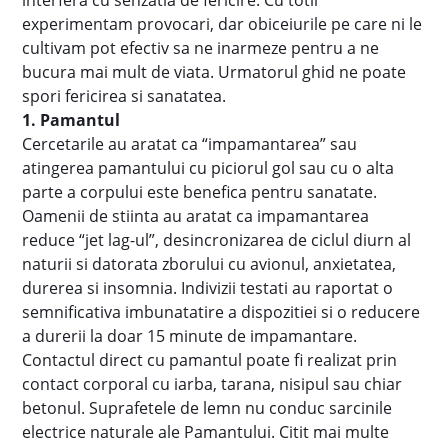
interfera cu senzatia de fericire. Cu totii
experimentam provocari, dar obiceiurile pe care ni le
cultivam pot efectiv sa ne inarmeze pentru a ne
bucura mai mult de viata. Urmatorul ghid ne poate
spori fericirea si sanatatea.
1. Pamantul
Cercetarile au aratat ca “impamantarea” sau
atingerea pamantului cu piciorul gol sau cu o alta
parte a corpului este benefica pentru sanatate.
Oamenii de stiinta au aratat ca impamantarea
reduce “jet lag-ul”, desincronizarea de ciclul diurn al
naturii si datorata zborului cu avionul, anxietatea,
durerea si insomnia. Indivizii testati au raportat o
semnificativa imbunatatire a dispozitiei si o reducere
a durerii la doar 15 minute de impamantare.
Contactul direct cu pamantul poate fi realizat prin
contact corporal cu iarba, tarana, nisipul sau chiar
betonul. Suprafetele de lemn nu conduc sarcinile
electrice naturale ale Pamantului. Citit mai multe