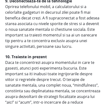
9. Deconecteaza-te de la tehnologie
Oprirea telefonului mobil, a calculatorului si a
celorlalte gadgeturi in decursul zilei poate fi mai
benefica decat crezi. A fi supraconectat a fost adesea
starea asociata cu nivele sporite de stres si a devenit
o noua sanatate mentala si chestiune sociala. Este
important sa traiesti momentul si sa ai un oarecare
tip pentru a te concentra exclusiv asupra unei
singure activitati, persoane sau lucru.
10. Traieste in prezent
Daca te concentrezi asupra momentului in care te
gasesti, atunci poti experimenta bucuria. Este
important sa iti inabusi toate ingrijorarile despre
viitor si regretele despre trecut. O terapie de
sanatate mentala, una complet noua, “mindfulness”,
constiinta sau deplinatatea mentala, se concentreaza
asupra dezvoltarii de strategii focalizate asupra lui
“aici” si “acum”, intr-o incercare de a reduce