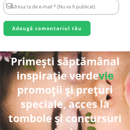
Primești săptămânal
inspirație verde
vie
promoții și prețuri
speciale, acces la
tombole și concursuri