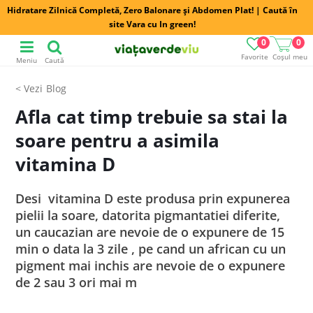
Hidratare Zilnică Completă, Zero Balonare și Abdomen Plat! | Caută în
site Vara cu In green!
0
0
Favorite
Coșul meu
Meniu
Caută
Blog
Afla cat timp trebuie sa stai la
soare pentru a asimila
vitamina D
Desi vitamina D este produsa prin expunerea
pielii la soare, datorita pigmantatiei diferite,
un caucazian are nevoie de o expunere de 15
min o data la 3 zile , pe cand un african cu un
pigment mai inchis are nevoie de o expunere
de 2 sau 3 ori mai m