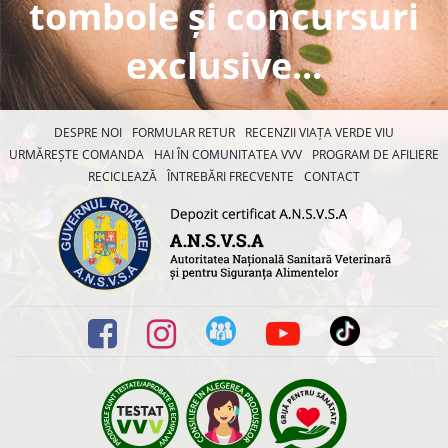
tombole și concursuri
exclusive...
DESPRE NOI
FORMULAR RETUR
RECENZII VIAȚA VERDE VIU
URMĂREȘTE COMANDA
HAI ÎN COMUNITATEA VVV
PROGRAM DE AFILIERE
RECICLEAZĂ
ÎNTREBĂRI FRECVENTE
CONTACT