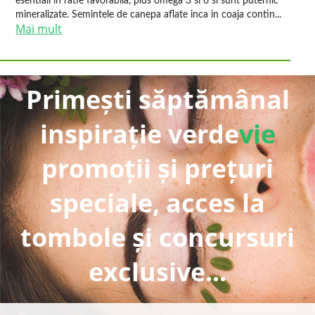
esentiali in ratie favorabila, plus omega 3 si 6 si sunt puternic
mineralizate. Semintele de canepa aflate inca in coaja contin...
Mai mult
Primești săptămânal
inspirație verde
vie
promoții și prețuri
speciale, acces la
tombole și concursuri
exclusive...