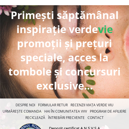
Primești săptămânal
inspirație verde
vie
promoții și prețuri
speciale, acces la
tombole și concursuri
exclusive...
DESPRE NOI
FORMULAR RETUR
RECENZII VIAȚA VERDE VIU
URMĂREȘTE COMANDA
HAI ÎN COMUNITATEA VVV
PROGRAM DE AFILIERE
RECICLEAZĂ
ÎNTREBĂRI FRECVENTE
CONTACT