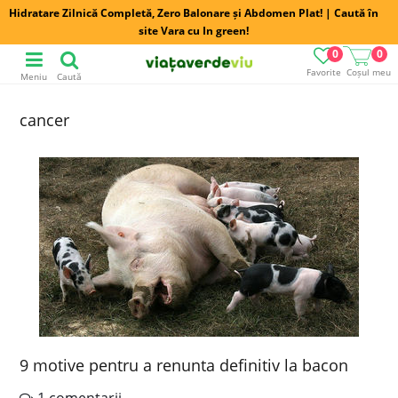
Hidratare Zilnică Completă, Zero Balonare și Abdomen Plat! | Caută în
site Vara cu In green!
0
0
Favorite
Coșul meu
Meniu
Caută
cancer
9 motive pentru a renunta definitiv la bacon