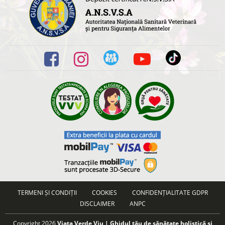
TERMENI ȘI CONDIȚII
COOKIES
CONFIDENȚIALITATE GDPR
DISCLAIMER
ANPC
Copyright 2026
Viata Verde Viu | Ghidul tău de sănătate holistică și