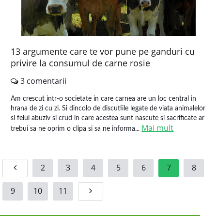
13 argumente care te vor pune pe ganduri cu
privire la consumul de carne rosie
3 comentarii
Am crescut intr-o societate in care carnea are un loc central in
hrana de zi cu zi. Si dincolo de discutiile legate de viata animalelor
si felul abuziv si crud in care acestea sunt nascute si sacrificate ar
Mai mult
trebui sa ne oprim o clipa si sa ne informa...
2
3
4
5
6
7
8
9
10
11