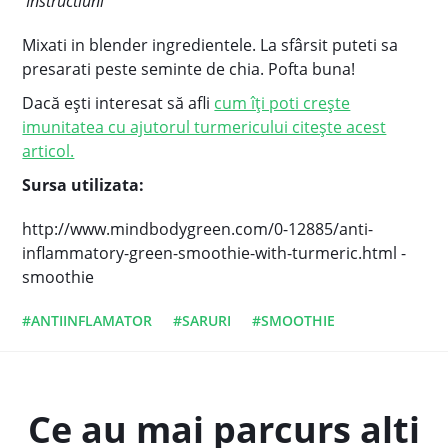
Instructiuni
Mixati in blender ingredientele. La sfârsit puteti sa
presarati peste seminte de chia. Pofta buna!
Dacă ești interesat să afli
cum îți poti crește
imunitatea cu ajutorul turmericului citește acest
articol.
Sursa utilizata:
http://www.mindbodygreen.com/0-12885/anti-
inflammatory-green-smoothie-with-turmeric.html -
smoothie
#ANTIINFLAMATOR
#SARURI
#SMOOTHIE
Ce au mai parcurs alti