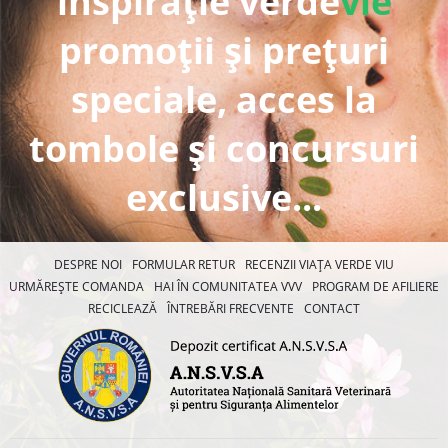
inspirație verde
vie
promoții și prețuri
speciale, acces la
tombole și concursuri
exclusive...
DESPRE NOI
FORMULAR RETUR
RECENZII VIAȚA VERDE VIU
URMĂREȘTE COMANDA
HAI ÎN COMUNITATEA VVV
PROGRAM DE AFILIERE
RECICLEAZĂ
ÎNTREBĂRI FRECVENTE
CONTACT