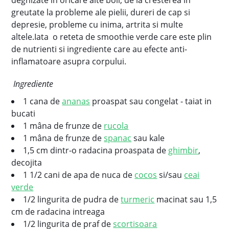
deghizate in oricare alte boli, de la cresterea in
greutate la probleme ale pielii, dureri de cap si
depresie, probleme cu inima, artrita si multe
altele.Iata o reteta de smoothie verde care este plin
de nutrienti si ingrediente care au efecte anti-
inflamatoare asupra corpului.
Ingrediente
1 cana de
ananas
proaspat sau congelat - taiat in
bucati
1 mâna de frunze de
rucola
1 mâna de frunze de
spanac
sau kale
1,5 cm dintr-o radacina proaspata de
ghimbir
,
decojita
1 1/2 cani de apa de nuca de
cocos
si/sau
ceai
verde
1/2 lingurita de pudra de
turmeric
macinat sau 1,5
cm de radacina intreaga
1/2 lingurita de praf de
scortisoara