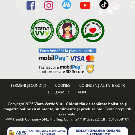
TERMENI ȘI CONDIȚII
COOKIES
CONFIDENȚIALITATE GDPR
DISCLAIMER
ANPC
Copyright 2026
Viata Verde Viu | Ghidul tău de sănătate holistică și
magazin online cu alimente, suplimente și produse bio.
. Toate drepturile
rezervate.
VVV Health Company SRL, Nr. Reg. Com.: J24/1813/2022, CIF: RO46758101