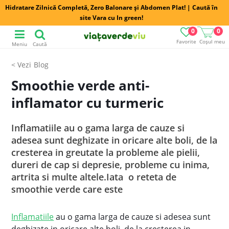
Hidratare Zilnică Completă, Zero Balonare și Abdomen Plat! | Caută în
site Vara cu In green!
0
0
Favorite
Coșul meu
Meniu
Caută
Blog
Smoothie verde anti-
inflamator cu turmeric
Inflamatiile au o gama larga de cauze si
adesea sunt deghizate in oricare alte boli, de la
cresterea in greutate la probleme ale pielii,
dureri de cap si depresie, probleme cu inima,
artrita si multe altele.Iata o reteta de
smoothie verde care este
Inflamatiile
au o gama larga de cauze si adesea sunt