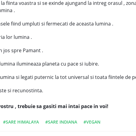
a fiinta voastra si se exinde ajungand la intreg orasul , zona
umina .
asele fiind umpluti si fermecati de aceasta lumina .
ia lor lumina .
 in jos spre Pamant .
lumina ilumineaza planeta cu pace si iubire.
lumina si legati puternic la tot universal si toata fiintele de
ste si recunostinta.
ostru , trebuie sa gasiti mai intai pace in voi!
#SARE HIMALAYA
#SARE INDIANA
#VEGAN