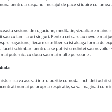
muna pentru a raspandi mesajul de pace si iubire cu lumea .
a aceasta sesiune de rugaciune, meditatie, vizualizare maine s
ii sau cu familia ori singuri. Pentru cei care au nevoie mai 
despre rugaciune, fiecare este liber sa isi aleaga forma de e
a faceti schimbari pentru a se potrivi credintei sau nevoilor 
lt mai puternic, cu doua sau mai multe persoane .
diala
iniste si sa va asezati intr-o pozitie comoda. Inchideti ochii s
ncentrati numai pe propria respiratie, sa va imaginati cum in