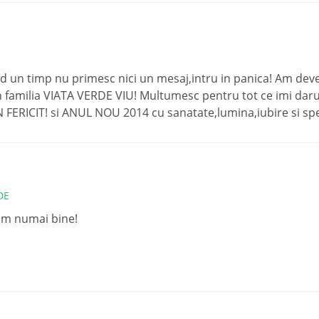
 un timp nu primesc nici un mesaj,intru in panica! Am deve
 familia VIATA VERDE VIU! Multumesc pentru tot ce imi daruit
 FERICIT! si ANUL NOU 2014 cu sanatate,lumina,iubire si spe
DE
ram numai bine!