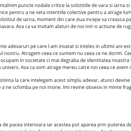
ntalnim puncte nodale critice la solstitiile de vara si iarna s
ce pentru a ne seta intentiile colective pentru a atrage lumi
lstitiul de iarna, moment din care ziua incepe sa creasca p
mavara. Asa ca va invitam alaturi de noi intr-o actiune de rug
e adevaruri pe care l-am invatat si inteles in ultimii ani es
iorul nostru. Atragem ceea ce suntem nu ceea ce ne dorim. Ce
e ocupam in societate ci mai degraba de identitatea noastra 
 univers. Asa ca vom atrage mereu catre noi ceea ce avem in
stiinta la care intelegem acest simplu adevar, atunci devine 
 a ne schimba pe noi insine. Imi revine obsesiv in minte fr
 de pacea interioara iar acestea pot aparea prin puterea d