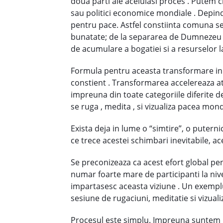
doua parti ale aceluiasi proces . Putem c
sau politici economice mondiale . Depind
pentru pace. Astfel constiinta comuna se 
bunatate; de la separarea de Dumnezeu si
de acumulare a bogatiei si a resurselor 
Formula pentru aceasta transformare in lu
constient . Transformarea
accelereaza at
impreuna din toate categoriile diferite de
se ruga , medita , si vizualiza pacea mond
Exista deja in lume o “simtire”, o putern
ce trece acestei schimbari inevitabile, ac
Se preconizeaza ca acest efort global p
numar foarte mare de participanti la nive
impartasesc aceasta viziune . Un exemplu
sesiune de rugaciuni, meditatie si vizual
Procesul este simplu. Impreuna suntem m