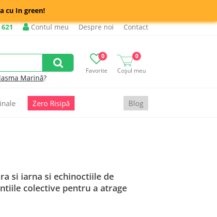
a cu In green!
 621
Contul meu
Despre noi
Contact
0
0
Favorite
Coșul meu
lasma Marină
?
inale
Zero Risipă
Blog
a si iarna si echinoctiile de
tiile colective pentru a atrage