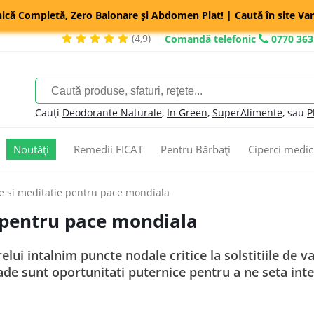
nică Completă, Zero Balonare și Abdomen Plat! | Caută în site Var
(4,9)
Comandă telefonic
0770 363
Cauți
Deodorante Naturale
,
In Green
,
SuperAlimente
, sau
P
Noutăți
Remedii FICAT
Pentru Bărbați
Ciperci medic
 si meditatie pentru pace mondiala
 pentru pace mondiala
lui intalnim puncte nodale critice la solstitiile de var
de sunt oportunitati puternice pentru a ne seta inten