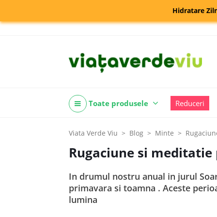
Hidratare Zil
Toate produsele
Reduceri
Viata Verde Viu
Blog
Minte
Rugaciune
Rugaciune si meditatie
In drumul nostru anual in jurul Soare
primavara si toamna . Aceste perioa
lumina