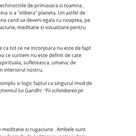
i echinoctiile de primavara si toamna .
na si a "elibera" planeta. Un astfel de
ana cand va deveni egala cu noaptea, pe
aciune, meditatie si vizualizare pentru
te ca tot ce ne inconjoara nu este de fapt
ea ce suntem nu este definit de cate
spirituala, sufleteasca, umana; de
 interiorul nostru.
simplu si logic faptul ca singurul mod de
agmentul lui Gandhi
“Fii schimbarea pe
e meditatie si rugaciune . Ambele sunt