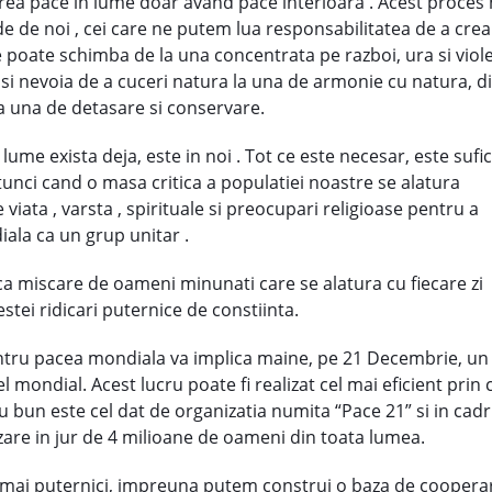
rea pace in lume doar avand pace interioara . Acest proces n
e de noi , cei care ne putem lua responsabilitatea de a crea
poate schimba de la una concentrata pe razboi, ura si violen
 nevoia de a cuceri natura la una de armonie cu natura, div
la una de detasare si conservare.
me exista deja, este in noi . Tot ce este necesar, este sufi
unci cand o masa critica a populatiei noastre se alatura
 viata , varsta , spirituale si preocupari religioase pentru a
iala ca un grup unitar .
ica miscare de oameni minunati care se alatura cu fiecare zi
estei ridicari puternice de constiinta.
entru pacea mondiala va implica maine, pe 21 Decembrie, un
l mondial. Acest lucru poate fi realizat cel mai eficient prin
 bun este cel dat de organizatia numita “Pace 21” si in cadr
izare in jur de 4 milioane de oameni din toata lumea.
ai puternici, impreuna putem construi o baza de cooperare 