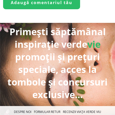
Primești săptămânal
inspirație verde
vie
promoții și prețuri
speciale, acces la
tombole și concursuri
exclusive...
DESPRE NOI
FORMULAR RETUR
RECENZII VIAȚA VERDE VIU