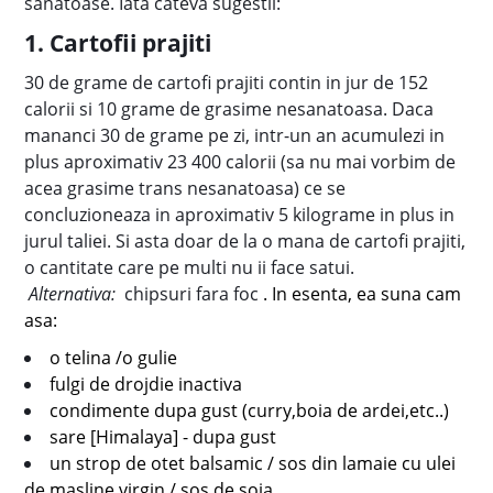
sanatoase. Iata cateva sugestii:
1. Cartofii prajiti
30 de grame de cartofi prajiti contin in jur de 152
calorii si 10 grame de grasime nesanatoasa. Daca
mananci 30 de grame pe zi, intr-un an acumulezi in
plus aproximativ 23 400 calorii (sa nu mai vorbim de
acea grasime trans nesanatoasa) ce se
concluzioneaza in aproximativ 5 kilograme in plus in
jurul taliei. Si asta doar de la o mana de cartofi prajiti,
o cantitate care pe multi nu ii face satui.
Alternativa:
chipsuri fara foc
. In esenta, ea suna cam
asa:
o telina /o gulie
fulgi de drojdie inactiva
condimente dupa gust (curry,boia de ardei,etc..)
sare [Himalaya] - dupa gust
un strop de otet balsamic / sos din lamaie cu ulei
de masline virgin / sos de soia