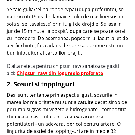
Se taie gulia/telina rondele/pai (dupa preferinte), se
da prin otet/sos din lamaie si ulei de masline/sos de
soia si se 'tavaleste' prin fulgii de drojdie. Se lasa in
jur de 15 minute 'la dospit', dupa care se poate servi
cu incredere. De asemenea, popcorn-ul facut la jet de
aer fierbinte, fara adaos de sare sau arome este un
bun inlocuitor al cartofilor prajiti.
O alta reteta pentru chipsuri raw sanatoase gasiti
aici:
Chipsuri raw din legumele preferate
2. Sosuri si toppinguri
Desi sunt tentante prin aspect si gust, sosurile in
marea lor majoritate nu sunt alcatuite decat sirop de
porumb si grasimi vegetale hidrogenate - compozitia
chimica a plasticului - plus cateva arome si
potentiatori - un adevarat pericol pentru artere. O
lingurita de astfel de topping-uri are in medie 32