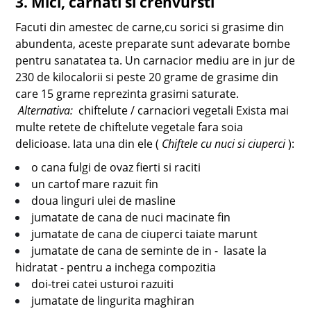
3. Mici, carnati si crenvursti
Facuti din amestec de carne,cu sorici si grasime din
abundenta, aceste preparate sunt adevarate bombe
pentru sanatatea ta. Un carnacior mediu are in jur de
230 de kilocalorii si peste 20 grame de grasime din
care 15 grame reprezinta grasimi saturate.
Alternativa:
chiftelute / carnaciori vegetali Exista mai
multe retete de chiftelute vegetale fara soia
delicioase. Iata una din ele (
Chiftele cu nuci si ciuperci
):
o cana fulgi de ovaz fierti si raciti
un cartof mare razuit fin
doua linguri ulei de masline
jumatate de cana de nuci macinate fin
jumatate de cana de ciuperci taiate marunt
jumatate de cana de seminte de in - lasate la
hidratat - pentru a inchega compozitia
doi-trei catei usturoi razuiti
jumatate de lingurita maghiran