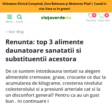
Hidratare Zilnică Completă, Zero Balonare și Abdomen Plat! | Caută în
site Vara cu In green!
0
0
Favorite
Coșul meu
Meniu
Caută
Blog
Renunta: top 3 alimente
daunatoare sanatatii si
substituentii acestora
De ce suntem intotdeauna tentati sa alegem
alimentele cremoase, grase, crocante ce duc la
acumularea de kilograme, cresterea nivelului
colesterolului si a presiunii arteriale cat si la
un disconfort general? Pentru ca au un gust
bun . In continuare i