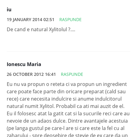
iu
19 JANUARY 2014 02:51
RASPUNDE
De cand e natural Xylitolul ?....
Ionescu Maria
26 OCTOBER 2012 16:41
RASPUNDE
Eu nu va propun o reteta ci va propun un ingredient
care poate face parte din oricare preparat (cald sau
rece) care necesita indulcire si anume indulcitorul
natural numit Xylitol. Probabil ca ati mai auzit de el.
Eu il folosesc atat la gatit cat si la sucurile reci care au
nevoie de un adaos dulce. Dintre avantajele acestuia
(pe langa gustul pe care-l are si care este la fel cu al
zaharului - spre deosebire de stevie de ex care da un