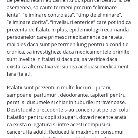
de pe eticheta medicamentului, spun cercetatorii. De
asemenea, sa caute termeni precum “eliminare
lenta”, “eliminare controlata”, “timp de eliminare”,
“eliminare dorita”, “invelisuri enterice” care pot indica
prezenta de ftalati. In plus, epidemiologii recomanda
persoanelor care primesc medicamente pe reteta,
mai ales daca sunt pe termen lung pentru o conditie
cronica, sa investigheze daca medicamentele primite
sunt invelite in ftalati si daca da, sa verifice daca
exista ca alternativa versiunea aceluiasi medicament
fara ftalati.
Ftalatii sunt prezenti in multe lucruri – jucarii,
sampoane, parfumuri, deodorante, tapiterii pentru
pereti si dusumele si chiar in tuburile intravenoase.
Desi studiile precedente s-au concentrat pe pericolul
ftalatilor pentru copii si sugari, dovezi recente arata
ca exista o legatura si intre acesti compusi si
cancerul la adulti. Reduceti la maximum consumul