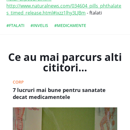
http://www.naturalnews.com/034604_pills_phthalate
s_timed_release.html#ixzz1lhy3LJBm
- ftalati
#FTALATI
#INVELIS
#MEDICAMENTE
Ce au mai parcurs alti
cititori...
CORP
7 lucruri mai bune pentru sanatate
decat medicamentele