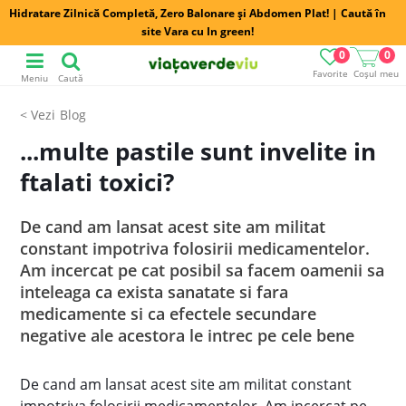
Hidratare Zilnică Completă, Zero Balonare și Abdomen Plat! | Caută în
site Vara cu In green!
0
0
Favorite
Coșul meu
Meniu
Caută
Blog
...multe pastile sunt invelite in
ftalati toxici?
De cand am lansat acest site am militat
constant impotriva folosirii medicamentelor.
Am incercat pe cat posibil sa facem oamenii sa
inteleaga ca exista sanatate si fara
medicamente si ca efectele secundare
negative ale acestora le intrec pe cele bene
De cand am lansat acest site am militat constant