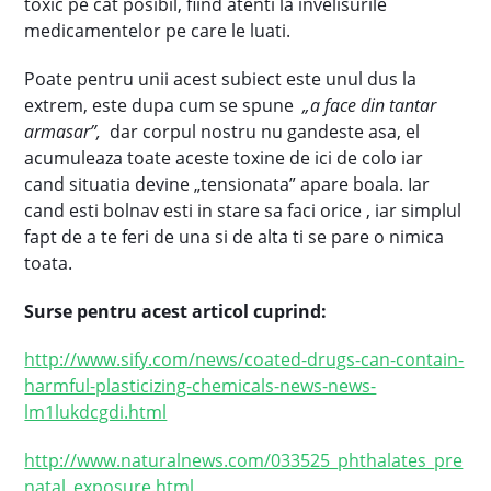
toxic pe cat posibil, fiind atenti la invelisurile
medicamentelor pe care le luati.
Poate pentru unii acest subiect este unul dus la
extrem, este dupa cum se spune
„a face din tantar
armasar”,
dar corpul nostru nu gandeste asa, el
acumuleaza toate aceste toxine de ici de colo iar
cand situatia devine „tensionata” apare boala. Iar
cand esti bolnav esti in stare sa faci orice , iar simplul
fapt de a te feri de una si de alta ti se pare o nimica
toata.
Surse pentru acest articol cuprind:
http://www.sify.com/news/coated-drugs-can-contain-
harmful-plasticizing-chemicals-news-news-
lm1lukdcgdi.html
http://www.naturalnews.com/033525_phthalates_pre
natal_exposure.html