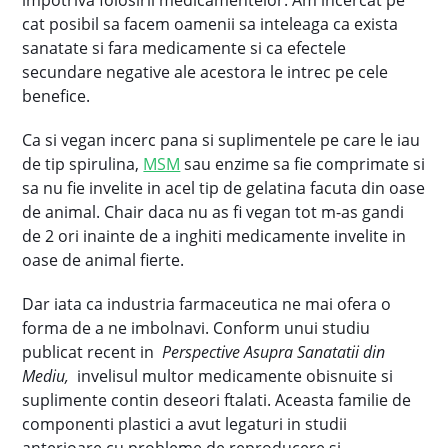
impotriva folosirii medicamentelor. Am incercat pe
cat posibil sa facem oamenii sa inteleaga ca exista
sanatate si fara medicamente si ca efectele
secundare negative ale acestora le intrec pe cele
benefice.
Ca si vegan incerc pana si suplimentele pe care le iau
de tip spirulina,
MSM
sau enzime sa fie comprimate si
sa nu fie invelite in acel tip de gelatina facuta din oase
de animal. Chair daca nu as fi vegan tot m-as gandi
de 2 ori inainte de a inghiti medicamente invelite in
oase de animal fierte.
Dar iata ca industria farmaceutica ne mai ofera o
forma de a ne imbolnavi. Conform unui studiu
publicat recent in
Perspective Asupra Sanatatii din
Mediu,
invelisul multor medicamente obisnuite si
suplimente contin deseori ftalati. Aceasta familie de
componenti plastici a avut legaturi in studii