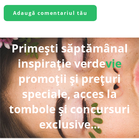
Primești săptămânal
inspirație verde
vie
promoții și prețuri
speciale, acces la
tombole și concursuri
exclusive...