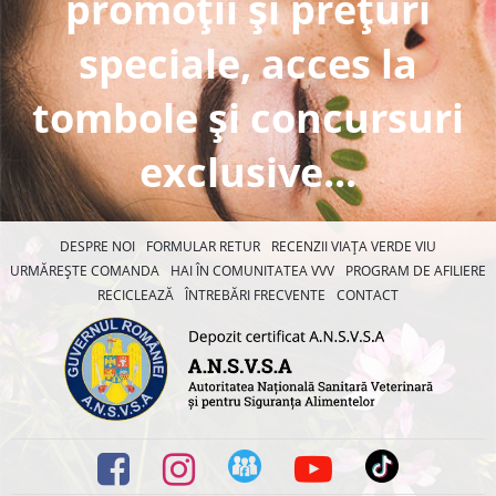
promoții și prețuri
speciale, acces la
tombole și concursuri
exclusive...
DESPRE NOI
FORMULAR RETUR
RECENZII VIAȚA VERDE VIU
URMĂREȘTE COMANDA
HAI ÎN COMUNITATEA VVV
PROGRAM DE AFILIERE
RECICLEAZĂ
ÎNTREBĂRI FRECVENTE
CONTACT