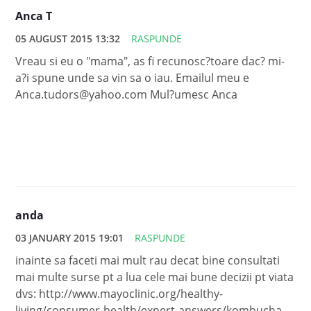
Anca T
05 AUGUST 2015 13:32
RASPUNDE
Vreau si eu o "mama", as fi recunosc?toare dac? mi-
a?i spune unde sa vin sa o iau. Emailul meu e
Anca.tudors@yahoo.com Mul?umesc Anca
anda
03 JANUARY 2015 19:01
RASPUNDE
inainte sa faceti mai mult rau decat bine consultati
mai multe surse pt a lua cele mai bune decizii pt viata
dvs: http://www.mayoclinic.org/healthy-
living/consumer-health/expert-answers/kombucha-