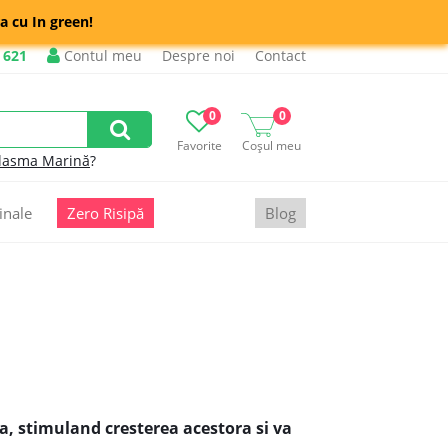
a cu In green!
 621
Contul meu
Despre noi
Contact
0
0
Favorite
Coșul meu
lasma Marină
?
inale
Zero Risipă
Blog
a, stimuland cresterea acestora si va