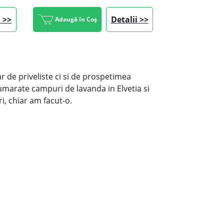
i >>
Detalii >>
Adaugă în Coș
ar de priveliste ci si de prospetimea
umarate campuri de lavanda in Elvetia si
i, chiar am facut-o.