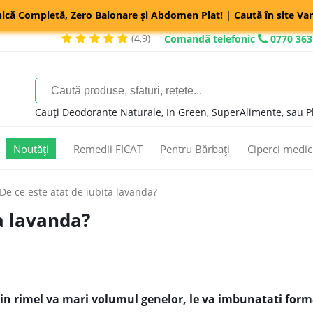
nică Completă, Zero Balonare și Abdomen Plat! | Caută în site Var
(4,9)
Comandă telefonic
0770 363
Cauți
Deodorante Naturale
,
In Green
,
SuperAlimente
, sau
P
Noutăți
Remedii FICAT
Pentru Bărbați
Ciperci medic
De ce este atat de iubita lavanda?
ta lavanda?
in rimel va mari volumul genelor, le va imbunatati form