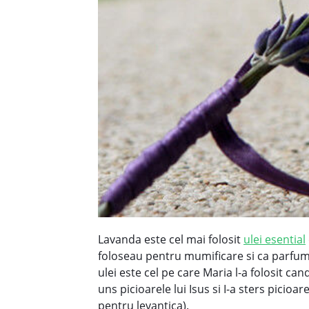
Lavanda este cel mai folosit
ulei esential
foloseau pentru mumificare si ca parfum,
ulei este cel pe care Maria l-a folosit can
uns picioarele lui Isus si I-a sters picio
pentru levantica).