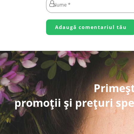
Primeșt
promoții și prețuri spe