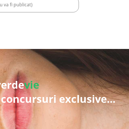
verde
vie
 concursuri exclusive...