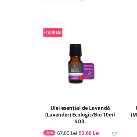
-13.40 LEI
Ulei esenţial de Lavandă
(Lavender) Ecologic/Bio 10ml
(M
SOiL
67.00 Lei
53.60 Lei
-20%