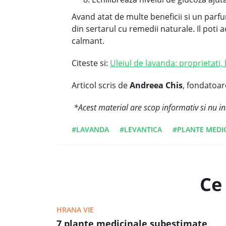
Avand atat de multe beneficii si un parf
din sertarul cu remedii naturale. Il poti 
calmant.
Citeste si:
Uleiul de lavanda: proprietati, b
Articol scris de
Andreea Chis
, fondatoa
*Acest material are scop informativ si nu in
#LAVANDA
#LEVANTICA
#PLANTE MEDI
Ce 
HRANA VIE
7 plante medicinale subestimate