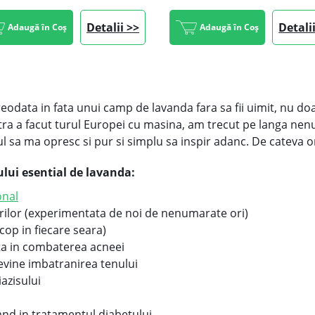
Detalii >>
Detali
Adaugă în Coș
Adaugă în Coș
vreodata in fata unui camp de lavanda fara sa fii uimit, nu do
tra a facut turul Europei cu masina, am trecut pe langa nen
l sa ma opresc si pur si simplu sa inspir adanc. De cateva or
iului esential de lavanda:
onal
surilor (experimentata de noi de nenumarate ori)
cop in fiecare seara)
uta in combaterea acneei
revine imbatranirea tenului
azisului
and in tratamentul diabetului.