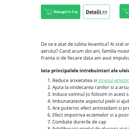
Detalii >>
Adaugă în Coș
De ce e atat de iubita levantica? Ai stat 
aerului? Cand acum doi ani, familia noas
Franta si de fiecare data am avut impulsu
Iata principalele intrebuintari ale ule
Reduce anxietatea si
stresul emoti
Ajuta la vindecarea ranilor si a ar
Induce somnul (o folosim in acest s
Imbunatateste aspectul pielii si aj
Are puternic efect antioxidant si p
Efect impotriva eczemelor si a psori
Combate durerile de cap
Echilibreaza nivelul de glucoza ajut