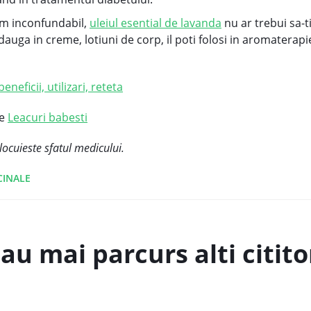
um inconfundabil,
uleiul esential de lavanda
nu ar trebui sa-t
adauga in creme, lotiuni de corp, il poti folosi in aromaterapi
eneficii, utilizari, reteta
re
Leacuri babesti
locuieste sfatul medicului.
CINALE
au mai parcurs alti cititor