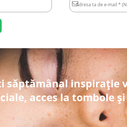
i săptămânal inspirație 
ciale, acces la tombole și