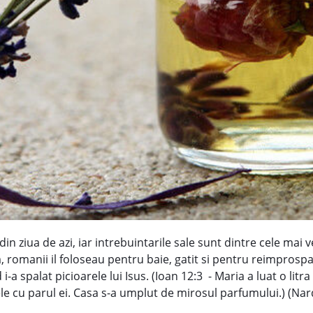
din ziua de azi, iar intrebuintarile sale sunt dintre cele mai 
 romanii il foloseau pentru baie, gatit si pentru reimprospa
d i-a spalat picioarele lui Isus. (Ioan 12:3 - Maria a luat o l
arele cu parul ei. Casa s-a umplut de mirosul parfumului.) (Na