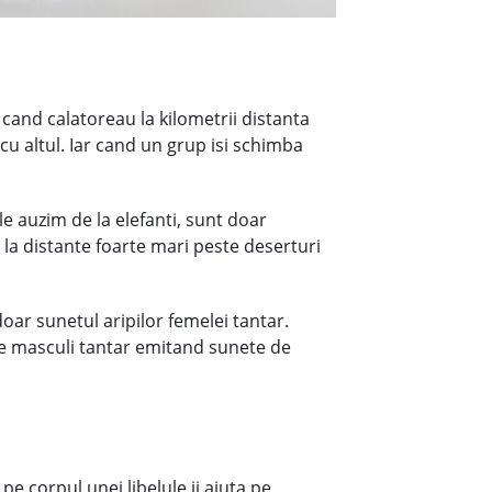
 cand calatoreau la kilometrii distanta
 cu altul. Iar cand un grup isi schimba
le auzim de la elefanti, sunt doar
e la distante foarte mari peste deserturi
oar sunetul aripilor femelei tantar.
age masculi tantar emitand sunete de
pe corpul unei libelule ii ajuta pe