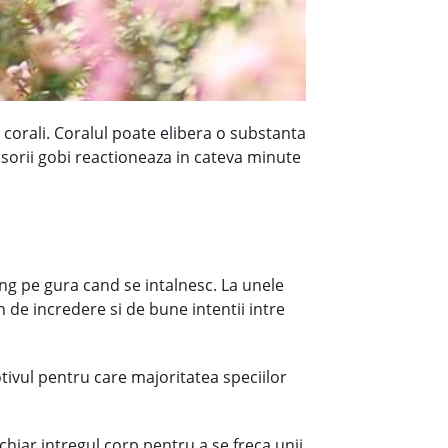
e corali. Coralul poate elibera o substanta
isorii gobi reactioneaza in cateva minute
ing pe gura cand se intalnesc. La unele
n de incredere si de bune intentii intre
tivul pentru care majoritatea speciilor
i chiar intregul corp pentru a se freca unii