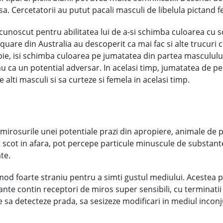
sa. Cercetatorii au putut pacali masculi de libelula pictand fe
cunoscut pentru abilitatea lui de a-si schimba culoarea cu s
quare din Australia au descoperit ca mai fac si alte trucuri 
ie, isi schimba culoarea pe jumatatea din partea masculului, 
nu ca un potential adversar. In acelasi timp, jumatatea de pe
 alti masculi si sa curteze si femela in acelasi timp.
" mirosurile unei potentiale prazi din apropiere, animale de 
ot scot in afara, pot percepe particule minuscule de substant
ate.
 mod foarte straniu pentru a simti gustul mediului. Acestea 
nte contin receptori de miros super sensibili, cu terminatii
 sa detecteze prada, sa sesizeze modificari in mediul inconju