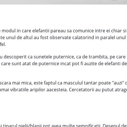
e modul in care elefantii pareau sa comunice intre ei chiar si
ante unul de altul au fost observate calatorind in paralel unul
fel.
au descoperit ca sunetele puternice, ca de trambita, pe care 
care sunt atat de puternice incat pot fi auzite de elefanti d
 scara mai mica, este faptul ca masculul tantar poate "auzi" d
mai vibratiile aripilor aacesteia. Cercetatorii au putut atr
 tiparul pielii/blanii pot avea multe semnificatii. Desenul de 