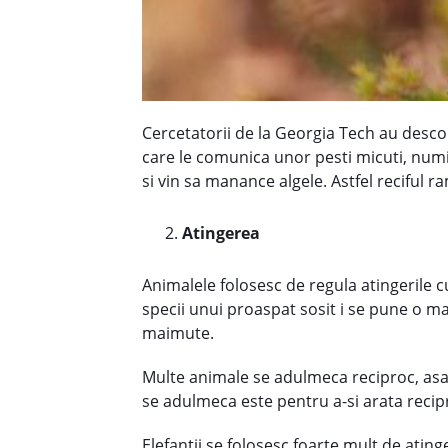
Cercetatorii de la Georgia Tech au descope
care le comunica unor pesti micuti, numit
si vin sa manance algele. Astfel reciful r
Atingerea
Animalele folosesc de regula atingerile c
specii unui proaspat sosit i se pune o man
maimute.
Multe animale se adulmeca reciproc, asa 
se adulmeca este pentru a-si arata reciproc
Elefantii se folosesc foarte mult de atinge