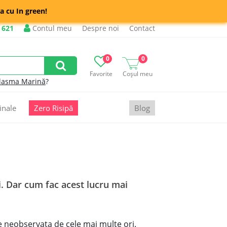
a cu In green!
 621
Contul meu
Despre noi
Contact
0
0
Favorite
Coșul meu
lasma Marină
?
inale
Zero Risipă
Blog
i. Dar cum fac acest lucru mai
ce neobservata de cele mai multe ori.