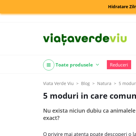
Hidratare Zil
Toate produsele
Reduceri
Viata Verde Viu
Blog
Natura
5 modur
5 moduri in care comun
Nu exista niciun dubiu ca animalele
exact?
O privire mai atenta poate descoperi o l