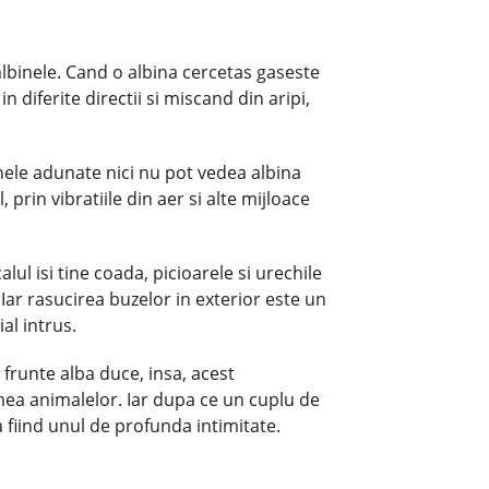
lbinele. Cand o albina cercetas gaseste
diferite directii si miscand din aripi,
binele adunate nici nu pot vedea albina
 prin vibratiile din aer si alte mijloace
l isi tine coada, picioarele si urechile
Iar rasucirea buzelor in exterior este un
al intrus.
u frunte alba duce, insa, acest
umea animalelor. Iar dupa ce un cuplu de
 fiind unul de profunda intimitate.