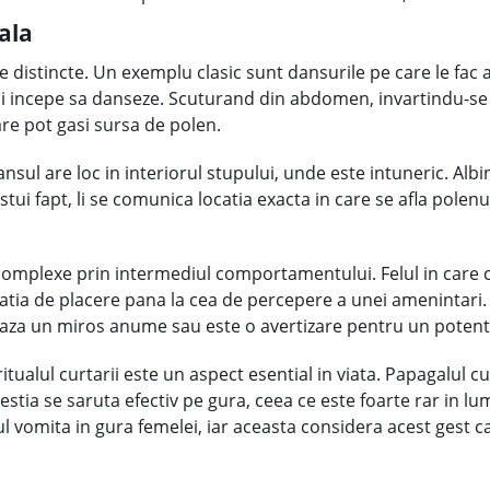
ala
istincte. Un exemplu clasic sunt dansurile pe care le fac a
si incepe sa danseze. Scuturand din abdomen, invartindu-se in 
care pot gasi sursa de polen.
 dansul are loc in interiorul stupului, unde este intuneric. Al
ui fapt, li se comunica locatia exacta in care se afla polenul,
mplexe prin intermediul comportamentului. Felul in care calu
nzatia de placere pana la cea de percepere a unei amenintari. 
seaza un miros anume sau este o avertizare pentru un potenti
ritualul curtarii este un aspect esential in viata. Papagalul c
estia se saruta efectiv pe gura, ceea ce este foarte rar in l
l vomita in gura femelei, iar aceasta considera acest gest ca