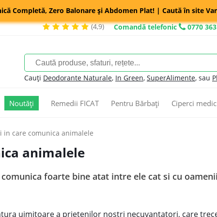
nică Completă, Zero Balonare și Abdomen Plat! | Caută în site Var
(4,9)
Comandă telefonic
0770 363
Cauți
Deodorante Naturale
,
In Green
,
SuperAlimente
, sau
P
Noutăți
Remedii FICAT
Pentru Bărbați
Ciperci medic
i in care comunica animalele
ica animalele
 comunica foarte bine atat intre ele cat si cu oameni
atura uimitoare a prietenilor nostri necuvantatori, care tre