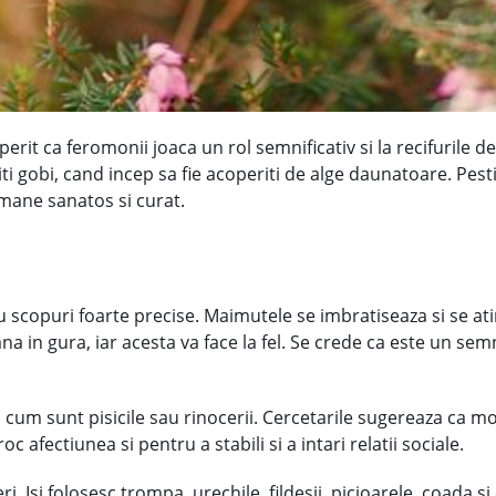
rit ca feromonii joaca un rol semnificativ si la recifurile d
i gobi, cand incep sa fie acoperiti de alge daunatoare. Pest
amane sanatos si curat.
u scopuri foarte precise. Maimutele se imbratiseaza si se at
a in gura, iar acesta va face la fel. Se crede ca este un sem
cum sunt pisicile sau rinocerii. Cercetarile sugereaza ca mo
 afectiunea si pentru a stabili si a intari relatii sociale.
ri. Isi folosesc trompa, urechile, fildesii, picioarele, coada s