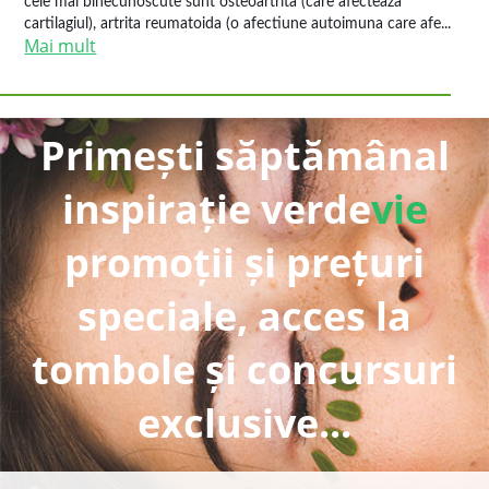
cele mai binecunoscute sunt osteoartrita (care afecteaza
cartilagiul), artrita reumatoida (o afectiune autoimuna care afe...
Mai mult
Primești săptămânal
inspirație verde
vie
promoții și prețuri
speciale, acces la
tombole și concursuri
exclusive...