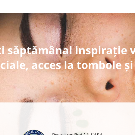
i săptămânal inspirație 
ciale, acces la tombole și