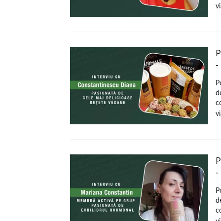
vi
P
-
P
d
c
vi
P
-
P
d
c