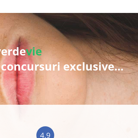
verde
vie
 concursuri exclusive...
4,9