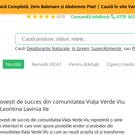
nică Completă, Zero Balonare și Abdomen Plat! | Caută în site Var
(4,9)
Comandă telefonic
0770 363
Cauți
Deodorante Naturale
,
In Green
,
SuperAlimente
, sau
P
Noutăți
Remedii FICAT
Pentru Bărbați
Ciperci medic
ovești de succes din comunitatea Viața Verde Viu
 Leontina Lavinia Ile
ovești de succes din comunitatea Viața Verde Viu reprezintă o serie
e interviuri în care vom spune poveștile eroilor și eroinelor din
omunitatea Viața Verde Viu și cum au reușit aceștia să-și transforme