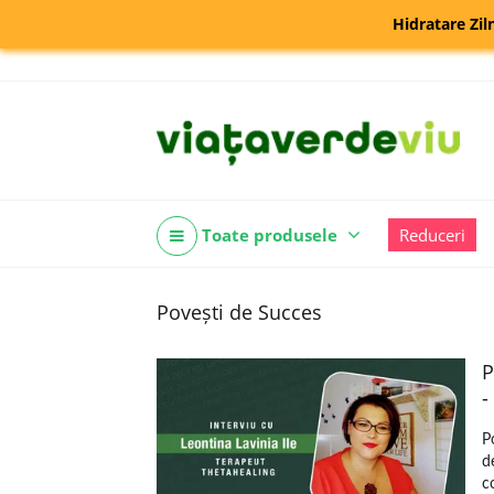
Hidratare Zil
Toate produsele
Reduceri
Povești de Succes
P
-
P
d
c