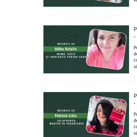
vi
P
-
P
d
c
vi
P
-
P
d
c
vi