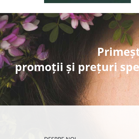
Primeșt
promoții și prețuri spe