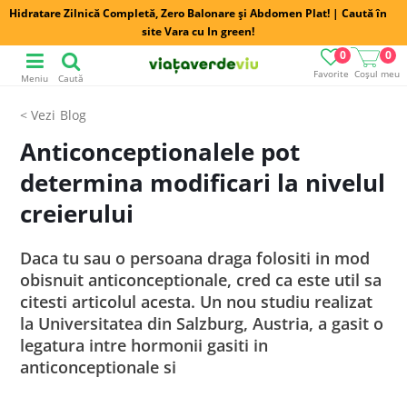
Hidratare Zilnică Completă, Zero Balonare și Abdomen Plat! | Caută în
site Vara cu In green!
0
0
Favorite
Coșul meu
Meniu
Caută
Blog
Anticonceptionalele pot
determina modificari la nivelul
creierului
Daca tu sau o persoana draga folositi in mod
obisnuit anticonceptionale, cred ca este util sa
citesti articolul acesta. Un nou studiu realizat
la Universitatea din Salzburg, Austria, a gasit o
legatura intre hormonii gasiti in
anticonceptionale si