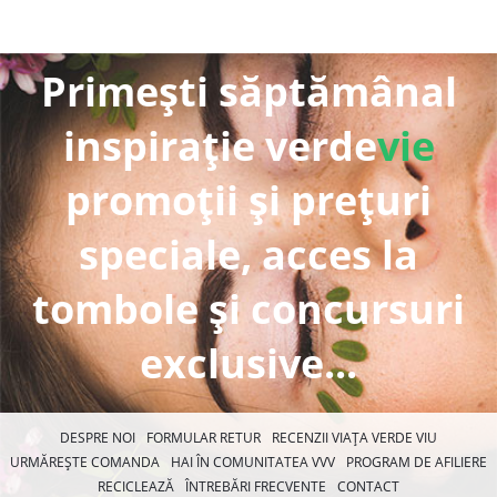
Primești săptămânal
inspirație verde
vie
promoții și prețuri
speciale, acces la
tombole și concursuri
exclusive...
DESPRE NOI
FORMULAR RETUR
RECENZII VIAȚA VERDE VIU
URMĂREȘTE COMANDA
HAI ÎN COMUNITATEA VVV
PROGRAM DE AFILIERE
RECICLEAZĂ
ÎNTREBĂRI FRECVENTE
CONTACT