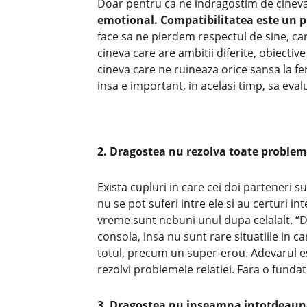
Doar pentru ca ne indragostim de cineva
emotional. Compatibilitatea este un pr
face sa ne pierdem respectul de sine, car
cineva care are ambitii diferite, obiectiv
cineva care ne ruineaza orice sansa la fer
insa e important, in acelasi timp, sa eval
2. Dragostea nu rezolva toate probleme
Exista cupluri in care cei doi parteneri su
nu se pot suferi intre ele si au certuri i
vreme sunt nebuni unul dupa celalalt. “Dr
consola, insa nu sunt rare situatiile in c
totul, precum un super-erou. Adevarul est
rezolvi problemele relatiei. Fara o funda
3. Dragostea nu inseamna intotdeauna 