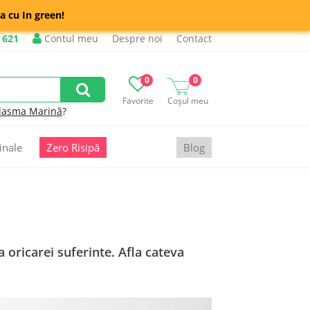
a cu In green!
 621
Contul meu
Despre noi
Contact
0
0
Favorite
Coșul meu
lasma Marină
?
inale
Zero Risipă
Blog
 oricarei suferinte. Afla cateva