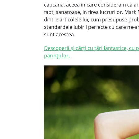
capcana: aceea in care consideram ca anum
fapt, sanatoase, in firea lucrurilor.
Mark 
dintre articolele lui, cum presupuse pro
standardele iubirii perfecte cu care ne-a
sunt acestea.
Descoperă și cărți cu țări fantastice, cu p
părinții lor.