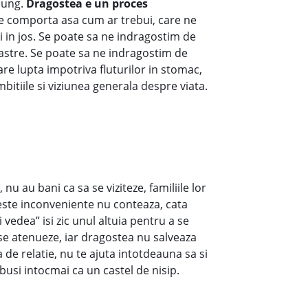
lung.
Dragostea e un proces
e comporta asa cum ar trebui, care ne
i in jos. Se poate sa ne indragostim de
noastre. Se poate sa ne indragostim de
are lupta impotriva fluturilor in stomac,
mbitiile si viziunea generala despre viata.
nu au bani ca sa se viziteze, familiile lor
aceste inconveniente nu conteaza, cata
vedea” isi zic unul altuia pentru a se
a se atenueze, iar dragostea nu salveaza
de relatie, nu te ajuta intotdeauna sa si
busi intocmai ca un castel de nisip.