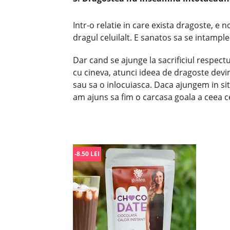
Intr-o relatie in care exista dragoste, e n
dragul celuilalt. E sanatos sa se intample 
Dar cand se ajunge la sacrificiul respectulu
cu cineva, atunci ideea de dragoste devin
sau sa o inlocuiasca. Daca ajungem in s
am ajuns sa fim o carcasa goala a ceea 
-8.50 LEI