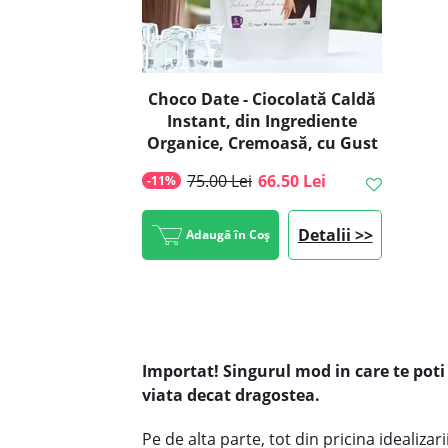
Choco Date - Ciocolată Caldă
Instant, din Ingrediente
Organice, Cremoasă, cu Gust
Intens de Curmale, ECO, 375g
75.00 Lei
66.50 Lei
-11%
| Golden Flavours
Detalii >>
Adaugă în Coș
Importat! Singurul mod in care te poti
viata decat dragostea.
Pe de alta parte, tot din pricina idealiz