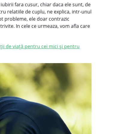
ubirii fara cusur, chiar daca ele sunt, de
ru relatiile de cuplu, ne explica, intr-unul
pt probleme, ele doar contrazic
rivite. In cele ce urmeaza, vom afla care
cții de viață pentru cei mici și pentru