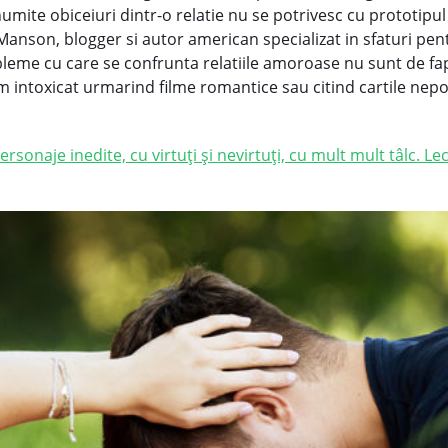
ite obiceiuri dintr-o relatie nu se potrivesc cu prototipul i
Manson
, blogger si autor american specializat in sfaturi pent
bleme cu care se confrunta relatiile amoroase nu sunt de fa
m intoxicat urmarind filme romantice sau citind cartile nepot
ersonaje inedite, cu virtuți și nevirtuți, cu mult mult tâlc. Le