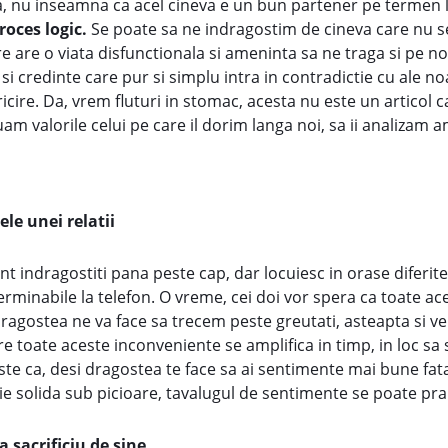
, nu inseamna ca acel cineva e un bun partener pe termen 
oces logic.
Se poate sa ne indragostim de cineva care nu s
e are o viata disfunctionala si ameninta sa ne traga si pe no
e si credinte care pur si simplu intra in contradictie cu ale 
icire. Da, vrem fluturi in stomac, acesta nu este un articol c
uam valorile celui pe care il dorim langa noi, sa ii analizam a
le unei relatii
nt indragostiti pana peste cap, dar locuiesc in orase diferite, 
nterminabile la telefon. O vreme, cei doi vor spera ca toate 
agostea ne va face sa trecem peste greutati, asteapta si vei 
are toate aceste inconveniente se amplifica in timp, in loc s
e ca, desi dragostea te face sa ai sentimente mai bune fata 
tie solida sub picioare, tavalugul de sentimente se poate pra
sacrificiu de sine