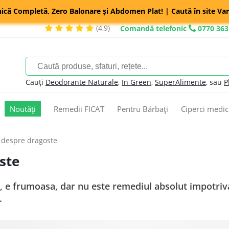
nică Completă, Zero Balonare și Abdomen Plat! | Caută în site Var
(4,9)
Comandă telefonic
0770 363
Cauți
Deodorante Naturale
,
In Green
,
SuperAlimente
, sau
P
Noutăți
Remedii FICAT
Pentru Bărbați
Ciperci medic
 despre dragoste
ste
, e frumoasa, dar nu este remediul absolut impotriva
.