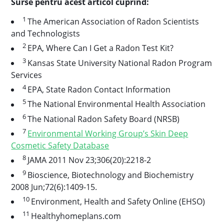
Surse pentru acest articol cuprind:
1
The American Association of Radon Scientists
and Technologists
2
EPA, Where Can I Get a Radon Test Kit?
3
Kansas State University National Radon Program
Services
4
EPA, State Radon Contact Information
5
The National Environmental Health Association
6
The National Radon Safety Board (NRSB)
7
Environmental Working Group’s Skin Deep
Cosmetic Safety Database
8
JAMA 2011 Nov 23;306(20):2218-2
9
Bioscience, Biotechnology and Biochemistry
2008 Jun;72(6):1409-15.
10
Environment, Health and Safety Online (EHSO)
11
Healthyhomeplans.com