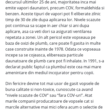
decursul ultimilor 25 de ani, majoritatea inca mai
emite vapori daunatori, precum COV, formaldehida si
benzen. Aceste tipuri de vapori pot fi eliberate zilnic
timp de 30 de zile dupa aplicarea lor. Nivele scazute
pot continua sa scape in aer chiar si ani dupa
aplicare, asa ca veti dori sa asigurati ventilarea
repetata a zonei. Un alt pericol este vopseaua pe
baza de oxizi de plumb, care poate fi gasita in multe
case construite inainte de 1978. Odata ce vopseaua
incepe sa se cojeasca, elibereaza particule
daunatoare de plumb care pot fi inhalate. In 1991, s-a
declarat public faptul ca plumbul este cea mai mare
amenintare din mediul incojurator pentru copii.
Din fericire devine tot mai usor de gasit vopsele de
buna calitate si non-toxice, cunoscute ca avand
“nivele scazute de COV” sau “fara COV-uri”. Atat
marile companii producatoare de vopsele cat si
marcile alternative mai mici ofera acum o selectie de