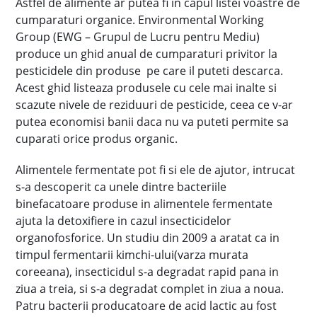
Astfel de alimente ar putea fi in capul listei voastre de
cumparaturi organice. Environmental Working
Group (EWG – Grupul de Lucru pentru Mediu)
produce un ghid anual de cumparaturi privitor la
pesticidele din produse pe care il puteti descarca.
Acest ghid listeaza produsele cu cele mai inalte si
scazute nivele de reziduuri de pesticide, ceea ce v-ar
putea economisi banii daca nu va puteti permite sa
cuparati orice produs organic.
Alimentele fermentate pot fi si ele de ajutor, intrucat
s-a descoperit ca unele dintre bacteriile
binefacatoare produse in alimentele fermentate
ajuta la detoxifiere in cazul insecticidelor
organofosforice. Un studiu din 2009 a aratat ca in
timpul fermentarii kimchi-ului(varza murata
coreeana), insecticidul s-a degradat rapid pana in
ziua a treia, si s-a degradat complet in ziua a noua.
Patru bacterii producatoare de acid lactic au fost