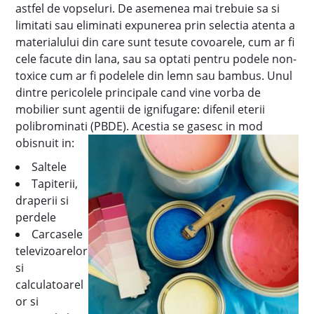
astfel de vopseluri. De asemenea mai trebuie sa si
limitati sau eliminati expunerea prin selectia atenta a
materialului din care sunt tesute covoarele, cum ar fi
cele facute din lana, sau sa optati pentru podele non-
toxice cum ar fi podelele din lemn sau bambus. Unul
dintre pericolele principale cand vine vorba de
mobilier sunt agentii de ignifugare: difenil eterii
polibrominati (PBDE). Acestia se gasesc in mod
obisnuit in:
Saltele
Tapiterii,
draperii si
perdele
Carcasele
televizoarelor
si
calculatoarel
or si