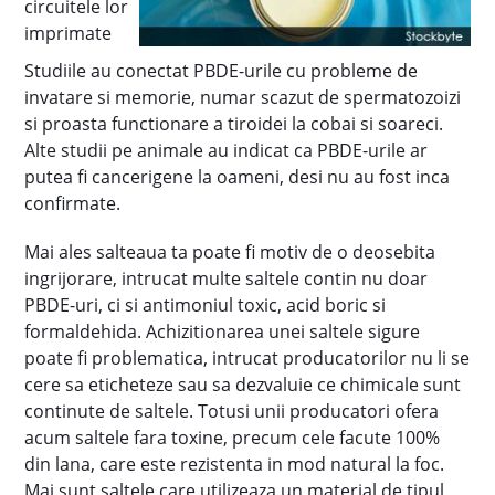
circuitele lor
imprimate
Studiile au conectat PBDE-urile cu probleme de
invatare si memorie, numar scazut de spermatozoizi
si proasta functionare a tiroidei la cobai si soareci.
Alte studii pe animale au indicat ca PBDE-urile ar
putea fi cancerigene la oameni, desi nu au fost inca
confirmate.
Mai ales salteaua ta poate fi motiv de o deosebita
ingrijorare, intrucat multe saltele contin nu doar
PBDE-uri, ci si antimoniul toxic, acid boric si
formaldehida. Achizitionarea unei saltele sigure
poate fi problematica, intrucat producatorilor nu li se
cere sa eticheteze sau sa dezvaluie ce chimicale sunt
continute de saltele. Totusi unii producatori ofera
acum saltele fara toxine, precum cele facute 100%
din lana, care este rezistenta in mod natural la foc.
Mai sunt saltele care utilizeaza un material de tipul