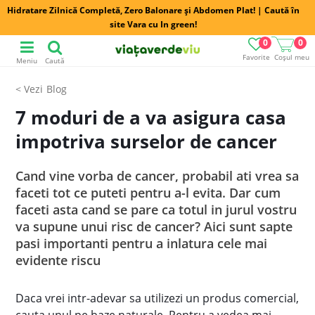
Hidratare Zilnică Completă, Zero Balonare și Abdomen Plat! | Caută în
site Vara cu In green!
0
0
Favorite
Coșul meu
Meniu
Caută
Blog
7 moduri de a va asigura casa
impotriva surselor de cancer
Cand vine vorba de cancer, probabil ati vrea sa
faceti tot ce puteti pentru a-l evita. Dar cum
faceti asta cand se pare ca totul in jurul vostru
va supune unui risc de cancer? Aici sunt sapte
pasi importanti pentru a inlatura cele mai
evidente riscu
Daca vrei intr-adevar sa utilizezi un produs comercial,