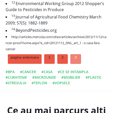
12
Environmental Working Group 2012 Shopper’s
Guide to Pesticides in Produce
13
Journal of Agricultural Food Chemistry March
2009; 57(5): 1882-1889
14
BeyondPesticides.org
http://articles.mercola.com/sites/articles/archive/2012/11/12/ca
ncer-proof-home.aspx?e_cid=20121112_DNL_art_1 - o casa fara
cancer
pagina anterioara
1
2
3
#BPA
#CANCER
#CASA
#CE SE INTAMPLA
#CURATENIE
#MICROUNDE
#MOBILIER
#PLASTIC
#STRESULUI
#TEFLON
#VOPSELE
Ce au mai parcurs alti