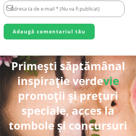
Primești săptămânal
inspirație verde
vie
promoții și prețuri
speciale, acces la
tombole și concursuri