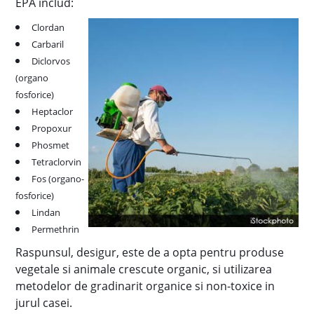
EPA includ:
Clordan
Carbaril
Diclorvos
(organo
fosforice)
Heptaclor
Propoxur
Phosmet
Tetraclorvin
Fos (organo-
fosforice)
Lindan
Permethrin
Raspunsul, desigur, este de a opta pentru produse
vegetale si animale crescute organic, si utilizarea
metodelor de gradinarit organice si non-toxice in
jurul casei.