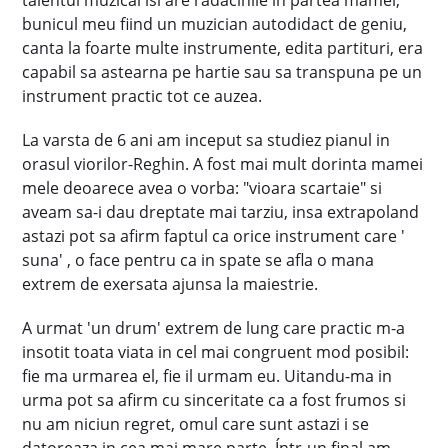
talentul muzical isi are radacinile in partea mamei,
bunicul meu fiind un muzician autodidact de geniu,
canta la foarte multe instrumente, edita partituri, era
capabil sa astearna pe hartie sau sa transpuna pe un
instrument practic tot ce auzea.
La varsta de 6 ani am inceput sa studiez pianul in
orasul viorilor-Reghin. A fost mai mult dorinta mamei
mele deoarece avea o vorba: "vioara scartaie" si
aveam sa-i dau dreptate mai tarziu, insa extrapoland
astazi pot sa afirm faptul ca orice instrument care '
suna' , o face pentru ca in spate se afla o mana
extrem de exersata ajunsa la maiestrie.
A urmat 'un drum' extrem de lung care practic m-a
insotit toata viata in cel mai congruent mod posibil:
fie ma urmarea el, fie il urmam eu. Uitandu-ma in
urma pot sa afirm cu sinceritate ca a fost frumos si
nu am niciun regret, omul care sunt astazi i se