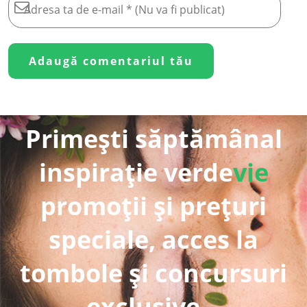
Primești săptămânal
inspirație verde
vie
promoții și prețuri
speciale, acces la
tombole și concursuri
exclusive...