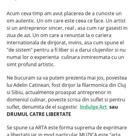
Acum ceva timp am avut placerea de a cunoste un
om autentic. Un om care este ceea ce face. Un artist
si un antreprenor sincer, real , asa cum rar gasesti in
ziua de azi. Un om care a renuntat la o cariera
internationala de dirijorat, invins, asa cum spune el
"de sistem" pentru a fi liber si a darui clujenilor si nu
numai lor o experienta culinara inmiresmata cu un
simt profund artistic.
Ne bucuram sa va putem prezenta mai jos, povestea
lui Adelin Catinean, fost dirijor la filarmonica din Cluj
si Sibiu, actualmente proaspat antreprenor in
domeniul culinar, poveste scrisa din suflet si pentru
suflet, denumita de el sugestiv:
Indulge Art
sau
DRUMUL CATRE LIBERTATE
Se spune ca ARTA este forma suprema de exprimare
a libertatii iar in mod particular MUZICA este "arta