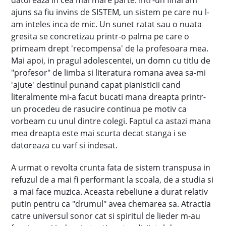
datoreaza in cea mai mare parte. Íntr-un final am
ajuns sa fiu invins de SISTEM, un sistem pe care nu l-
am inteles inca de mic. Un sunet ratat sau o nuata
gresita se concretizau printr-o palma pe care o
primeam drept 'recompensa' de la profesoara mea.
Mai apoi, in pragul adolescentei, un domn cu titlu de
"profesor" de limba si literatura romana avea sa-mi
'ajute' destinul punand capat pianisticii cand
literalmente mi-a facut bucati mana dreapta printr-
un procedeu de rasucire continua pe motiv ca
vorbeam cu unul dintre colegi. Faptul ca astazi mana
mea dreapta este mai scurta decat stanga i se
datoreaza cu varf si indesat.
A urmat o revolta crunta fata de sistem transpusa in
refuzul de a mai fi performant la scoala, de a studia si
a mai face muzica. Aceasta rebeliune a durat relativ
putin pentru ca "drumul" avea chemarea sa. Atractia
catre universul sonor cat si spiritul de lieder m-au