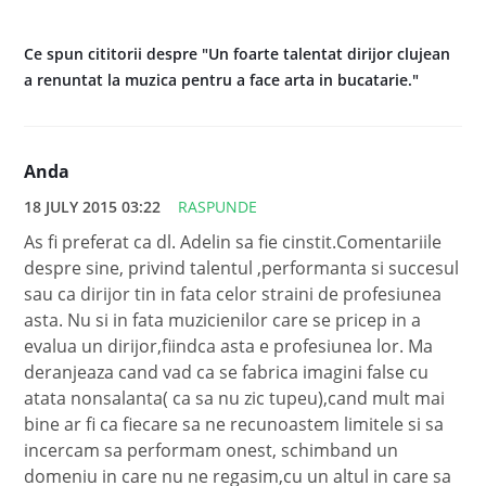
Ce spun cititorii despre "Un foarte talentat dirijor clujean
a renuntat la muzica pentru a face arta in bucatarie."
Anda
18 JULY 2015 03:22
RASPUNDE
As fi preferat ca dl. Adelin sa fie cinstit.Comentariile
despre sine, privind talentul ,performanta si succesul
sau ca dirijor tin in fata celor straini de profesiunea
asta. Nu si in fata muzicienilor care se pricep in a
evalua un dirijor,fiindca asta e profesiunea lor. Ma
deranjeaza cand vad ca se fabrica imagini false cu
atata nonsalanta( ca sa nu zic tupeu),cand mult mai
bine ar fi ca fiecare sa ne recunoastem limitele si sa
incercam sa performam onest, schimband un
domeniu in care nu ne regasim,cu un altul in care sa