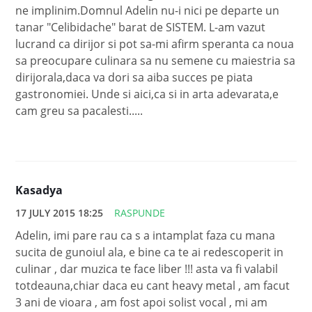
ne implinim.Domnul Adelin nu-i nici pe departe un
tanar "Celibidache" barat de SISTEM. L-am vazut
lucrand ca dirijor si pot sa-mi afirm speranta ca noua
sa preocupare culinara sa nu semene cu maiestria sa
dirijorala,daca va dori sa aiba succes pe piata
gastronomiei. Unde si aici,ca si in arta adevarata,e
cam greu sa pacalesti.....
Kasadya
17 JULY 2015 18:25
RASPUNDE
Adelin, imi pare rau ca s a intamplat faza cu mana
sucita de gunoiul ala, e bine ca te ai redescoperit in
culinar , dar muzica te face liber !!! asta va fi valabil
totdeauna,chiar daca eu cant heavy metal , am facut
3 ani de vioara , am fost apoi solist vocal , mi am