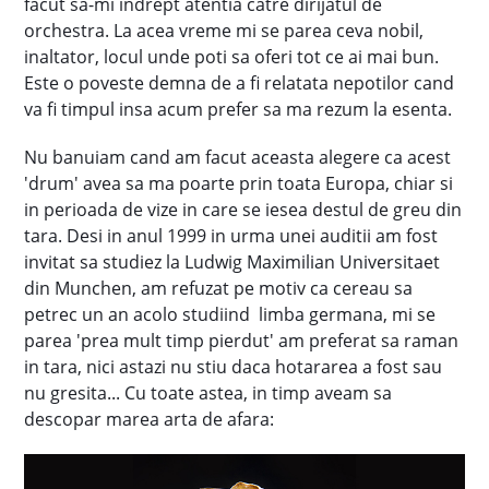
facut sa-mi indrept atentia catre dirijatul de
orchestra. La acea vreme mi se parea ceva nobil,
inaltator, locul unde poti sa oferi tot ce ai mai bun.
Este o poveste demna de a fi relatata nepotilor cand
va fi timpul insa acum prefer sa ma rezum la esenta.
Nu banuiam cand am facut aceasta alegere ca acest
'drum' avea sa ma poarte prin toata Europa, chiar si
in perioada de vize in care se iesea destul de greu din
tara. Desi in anul 1999 in urma unei auditii am fost
invitat sa studiez la Ludwig Maximilian Universitaet
din Munchen, am refuzat pe motiv ca cereau sa
petrec un an acolo studiind limba germana, mi se
parea 'prea mult timp pierdut' am preferat sa raman
in tara, nici astazi nu stiu daca hotararea a fost sau
nu gresita... Cu toate astea, in timp aveam sa
descopar marea arta de afara: