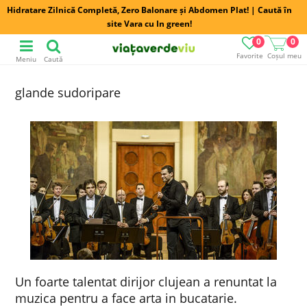
Hidratare Zilnică Completă, Zero Balonare și Abdomen Plat! | Caută în
site Vara cu In green!
0
0
Favorite
Coșul meu
Meniu
Caută
glande sudoripare
Un foarte talentat dirijor clujean a renuntat la
muzica pentru a face arta in bucatarie.