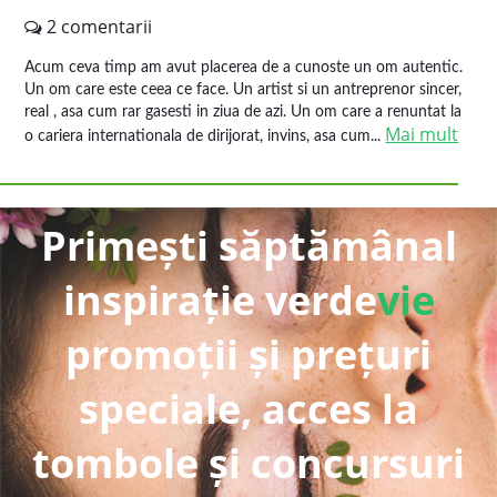
2 comentarii
Acum ceva timp am avut placerea de a cunoste un om autentic.
Un om care este ceea ce face. Un artist si un antreprenor sincer,
real , asa cum rar gasesti in ziua de azi. Un om care a renuntat la
Mai mult
o cariera internationala de dirijorat, invins, asa cum...
Primești săptămânal
inspirație verde
vie
promoții și prețuri
speciale, acces la
tombole și concursuri