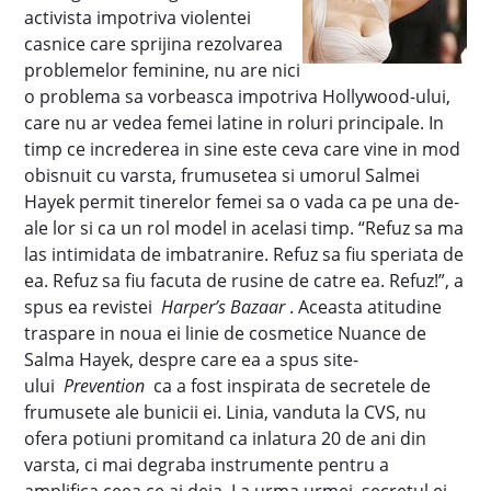
activista impotriva violentei
casnice care sprijina rezolvarea
problemelor feminine, nu are nici
o problema sa vorbeasca impotriva Hollywood-ului,
care nu ar vedea femei latine in roluri principale. In
timp ce increderea in sine este ceva care vine in mod
obisnuit cu varsta, frumusetea si umorul Salmei
Hayek permit tinerelor femei sa o vada ca pe una de-
ale lor si ca un rol model in acelasi timp. “Refuz sa ma
las intimidata de imbatranire. Refuz sa fiu speriata de
ea. Refuz sa fiu facuta de rusine de catre ea. Refuz!”, a
spus ea revistei
Harper’s Bazaar
. Aceasta atitudine
traspare in noua ei linie de cosmetice Nuance de
Salma Hayek, despre care ea a spus site-
ului
Prevention
ca a fost inspirata de secretele de
frumusete ale bunicii ei. Linia, vanduta la CVS, nu
ofera potiuni promitand ca inlatura 20 de ani din
varsta, ci mai degraba instrumente pentru a