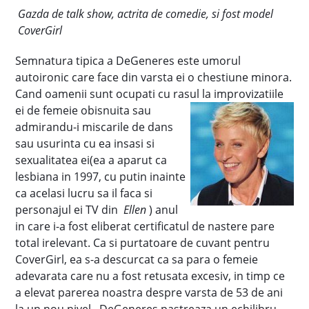
Gazda de talk show, actrita de comedie, si fost model
CoverGirl
Semnatura tipica a DeGeneres este umorul
autoironic care face din varsta ei o chestiune minora.
Cand oamenii sunt ocupati cu rasul la
improvizatiile
ei de femeie obisnuita sau
admirandu-i miscarile de dans
sau usurinta cu ea insasi si
sexualitatea ei(ea a aparut ca
lesbiana in 1997, cu putin inainte
ca acelasi lucru sa il faca si
personajul ei TV din
Ellen
) anul
in care i-a fost eliberat certificatul de nastere pare
total irelevant.
Ca si purtatoare de cuvant pentru
CoverGirl, ea s-a descurcat ca sa para o femeie
adevarata care nu a fost retusata excesiv, in timp ce
a elevat parerea noastra despre varsta de 53 de ani