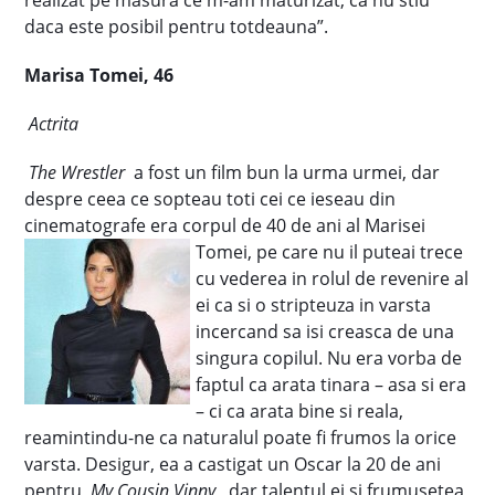
realizat pe masura ce m-am maturizat, ca nu stiu
daca este posibil pentru totdeauna”.
Marisa Tomei, 46
Actrita
The Wrestler
a fost un film bun la urma urmei, dar
despre ceea ce sopteau toti cei ce ieseau din
cinematografe era corpul de 40 de ani al Marisei
Tomei, pe care nu il puteai trece
cu vederea in rolul de revenire al
ei ca si o stripteuza in varsta
incercand sa isi creasca de una
singura copilul. Nu era vorba de
faptul ca arata tinara – asa si era
– ci ca arata bine si reala,
reamintindu-ne ca naturalul poate fi frumos la orice
varsta. Desigur, ea a castigat un Oscar la 20 de ani
pentru
My Cousin Vinny
, dar talentul ei si frumusetea