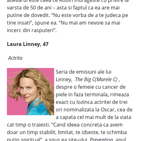
adevarul este ceea ce Robin indrageste cu privire la
varsta de 50 de ani – asta si faptul ca ea are mai
putine de dovedit. “Nu este vorba de a te judeca pe
tine insati”, spune ea. “Nu mai am nevoie sa mai
incerc din rasputeri”.
Laura Linney, 47
Actrita
Seria de emisiuni ale lui
Linney,
The Big C(Marele C)
,
despre o femeie cu cancer de
piele in faza terminala, rimeaza
exact cu lozinca actritei de trei
ori nominalizata la Oscar, cea de
a capata cel mai mult de la viata
cat timp o traiesti. “Cand ideea concreta ca avem
doar un timp stabilit, limitat, te izbeste, te schimba
putin spiritual”, a spus ea site-ului
Prevention
anul