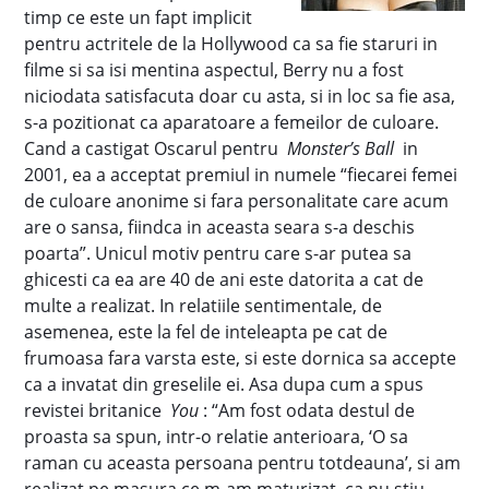
timp ce este un fapt implicit
pentru actritele de la Hollywood ca sa fie staruri in
filme si sa isi mentina aspectul, Berry nu a fost
niciodata satisfacuta doar cu asta, si in loc sa fie asa,
s-a pozitionat ca aparatoare a femeilor de culoare.
Cand a castigat Oscarul pentru
Monster’s Ball
in
2001, ea a acceptat premiul in numele “fiecarei femei
de culoare anonime si fara personalitate care acum
are o sansa, fiindca in aceasta seara s-a deschis
poarta”. Unicul motiv pentru care s-ar putea sa
ghicesti ca ea are 40 de ani este datorita a cat de
multe a realizat. In relatiile sentimentale, de
asemenea, este la fel de inteleapta pe cat de
frumoasa fara varsta este, si este dornica sa accepte
ca a invatat din greselile ei. Asa dupa cum a spus
revistei britanice
You
: “Am fost odata destul de
proasta sa spun, intr-o relatie anterioara, ‘O sa
raman cu aceasta persoana pentru totdeauna’, si am