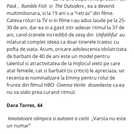
Pack
,
Rumble Fish
si
The Outsiders
, ea a devenit
multimilionara, si la 19 ani s-a “retras” din filme.
Cateva roluri la TV si in filme i-au adus laude pe la 25-
30 de ani, dar ea si-a gasit intr-adevar ritmul la 37 de
ani, cand scenele incredibil de sexy din
Unfaithful
au
inlaturat complet ideea ca doar tinerele traiesc cu
pofta de viata. Acum, oricare adolescenta idolatrizata
de barbatii de 40 de ani este un model pentru
talentul si atractivitatea de la mijlocul vietii pe care
atat femeile, cat si barbatii (si criticii) le apreciaza, iar
recenta ei nominalizare la Emmy pentru rolul de
frunte din filmul HBO
Cinema Verite
dovedeste ca ea
nu va slabi prea curand ritmul.
Dara Torres, 44
Innotatoare olimpica si autoare a cartii
„Varsta nu este
un numar”