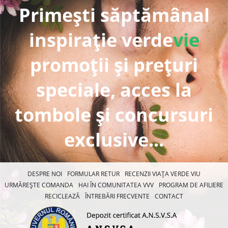
Primești săptămânal
inspirație verde
vie
promoții și prețuri
speciale, acces la
tombole și concursuri
exclusive...
DESPRE NOI
FORMULAR RETUR
RECENZII VIAȚA VERDE VIU
URMĂREȘTE COMANDA
HAI ÎN COMUNITATEA VVV
PROGRAM DE AFILIERE
RECICLEAZĂ
ÎNTREBĂRI FRECVENTE
CONTACT