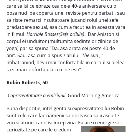
care sa isi celebreze cea de-a 40-a aniversare cu o
poza nud pe coperta unei reviste pentru barbati, sau
sa riste remarci insultatoare jucand rolul unei sefe
pradatoare sexual, asa cum a facut ea in aceasta vara
in filmul
Horrible Bosses(Sefe oribile)
. Dar Aniston si
corpul ei unduitor (multumita sedintelor zilnice de
yoga) par sa spuna “Da, asa arata cei peste 40 de
ani”. Sau, asa cum a spus ziarului
The Sun
, “
Imbatranind, devii mai confortabila in corpul si pielea
ta si mai confortabila cu cine esti”.
Robin Roberts, 50
Coprezentatoare a emisiunii
Good Morning America
Buna dispozitie, inteligenta si expresivitatea lui Robin
sunt cele care fac oamenii sa doreasca sa ii asculte
vocea atunci cand isi incep ziua. Ea are o
energie si
curiozitate pe care le credem