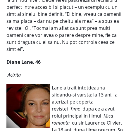
la un nou nivel. DeGeneres pastreaza un echilibru
perfect intre accesibil si placut – un exemplu cu un
simt al sinelui bine definit. “Ei bine, vreau ca oamenii
sa ma placa – dar nu pe cheltuiala mea” – a spus ea
revistei
O
. “Tocmai am aflat ca sunt prea multi
oameni care vor avea o parere despre mine, fie ca
sunt draguta cu ei sa nu. Nu pot controla ceea ce
simt ei”.
Diane Lane, 46
Actrita
Lane a trait intotdeauna
sfidandu-si varsta: la 13 ani, a
aterizat pe coperta
revistei
Time
dupa ce a avut
rolul principal in filmul
Mica
romanta
cu sir Laurence Olivier.
La 18 ani, dupa filme precum
Six