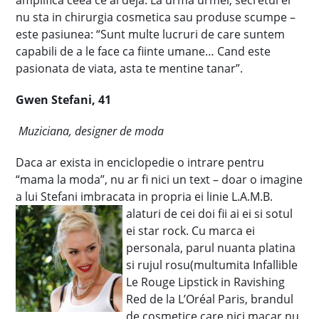
amplifica ceea ce ai deja. La urma urmei, secretul ei
nu sta in chirurgia cosmetica sau produse scumpe –
este pasiunea: “Sunt multe lucruri de care suntem
capabili de a le face ca fiinte umane… Cand este
pasionata de viata, asta te mentine tanar”.
Gwen Stefani, 41
Muziciana, designer de moda
Daca ar exista in enciclopedie o intrare pentru
“mama la moda”, nu ar fi nici un text – doar o imagine
a lui Stefani imbracata in propria ei linie
L.A.M.B.
alaturi de cei doi fii ai ei si sotul
ei star rock. Cu marca ei
personala, parul nuanta platina
si rujul rosu(multumita Infallible
Le Rouge Lipstick in Ravishing
Red de la L’Oréal Paris, brandul
de cosmetice care nici macar nu