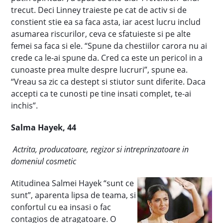
trecut. Deci Linney traieste pe cat de activ si de
constient stie ea sa faca asta, iar acest lucru includ
asumarea riscurilor, ceva ce sfatuieste si pe alte
femei sa faca si ele. “Spune da chestiilor carora nu ai
crede ca le-ai spune da. Cred ca este un pericol in a
cunoaste prea multe despre lucruri”, spune ea.
“Vreau sa zic ca destept si stiutor sunt diferite. Daca
accepti ca te cunosti pe tine insati complet, te-ai
inchis”.
Salma Hayek, 44
Actrita, producatoare, regizor si intreprinzatoare in
domeniul cosmetic
Atitudinea Salmei Hayek “sunt ce
sunt”, aparenta lipsa de teama, si
confortul cu ea insasi o fac
contagios de atragatoare. O