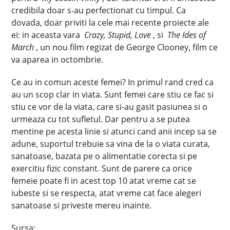
credibila doar s-au perfectionat cu timpul. Ca
dovada, doar priviti la cele mai recente proiecte ale
ei: in aceasta vara
Crazy, Stupid, Love
, si
The Ides of
March
, un nou film regizat de George Clooney, film ce
va aparea in octombrie.
Ce au in comun aceste femei? In primul rand cred ca
au un scop clar in viata. Sunt femei care stiu ce fac si
stiu ce vor de la viata, care si-au gasit pasiunea si o
urmeaza cu tot sufletul. Dar pentru a se putea
mentine pe acesta linie si atunci cand anii incep sa se
adune, suportul trebuie sa vina de la o viata curata,
sanatoase, bazata pe o alimentatie corecta si pe
exercitiu fizic constant. Sunt de parere ca orice
femeie poate fi in acest top 10 atat vreme cat se
iubeste si se respecta, atat vreme cat face alegeri
sanatoase si priveste mereu inainte.
Sursa: