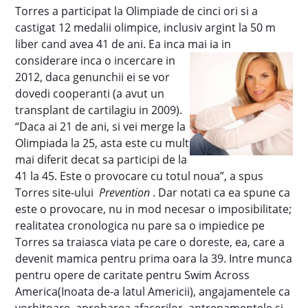
Torres a participat la Olimpiade de cinci ori si a
castigat 12 medalii olimpice, inclusiv argint la 50 m
liber cand avea 41 de ani. Ea inca mai ia in
considerare inca o incercare in
2012, daca genunchii ei se vor
dovedi cooperanti (a avut un
transplant de cartilagiu in 2009).
“Daca ai 21 de ani, si vei merge la
Olimpiada la 25, asta este cu mult
mai diferit decat sa participi de la
41 la 45. Este o provocare cu totul noua”, a spus
Torres site-ului
Prevention
. Dar notati ca ea spune ca
este o provocare, nu in mod necesar o imposibilitate;
realitatea cronologica nu pare sa o impiedice pe
Torres sa traiasca viata pe care o doreste, ea, care a
devenit mamica pentru prima oara la 39. Intre munca
pentru opere de caritate pentru Swim Across
America(Inoata de-a latul Americii), angajamentele ca