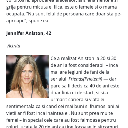
vorbitoare, aprobarea afacerilor, antrenamentele si
grija pentru micuta ei fiica, este o femeie si o mama
ocupata. “Nu sunt felul de persoana care doar sta pe-
aproape”, spune ea.
Jennifer Aniston, 42
Actrita
Ce a realizat Aniston la 20 si 30
de ani a fost considerabil – inca
mai are legiuni de fani de la
serialul
Friends(Prietenii)
— dar
pare sa fi decis ca 40 de ani este
doar linia ei de start, si si-a
urmarit cariera si viata ei
sentimentala ca si cand cei mai buni si frumosi ani ai
vietii ar fi fost inca inaintea ei. Nu sunt prea multe
femei – in special cele care au fost faimoase pentru
roluri jucate la 20 de ani ca tipe focoase in sitcomuri