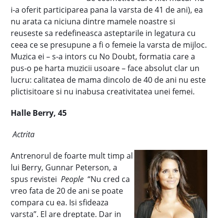
i-a oferit participarea pana la varsta de 41 de ani), ea
nu arata ca niciuna dintre mamele noastre si
reuseste sa redefineasca asteptarile in legatura cu
ceea ce se presupune a fi o femeie la varsta de mijloc.
Muzica ei – s-a intors cu No Doubt, formatia care a
pus-o pe harta muzicii usoare – face absolut clar un
lucru: calitatea de mama dincolo de 40 de ani nu este
plictisitoare si nu inabusa creativitatea unei femei.
Halle Berry, 45
Actrita
Antrenorul de foarte mult timp al
lui Berry, Gunnar Peterson, a
spus revistei
People
“Nu cred ca
vreo fata de 20 de ani se poate
compara cu ea. Isi sfideaza
varsta”. El are dreptate. Dar in