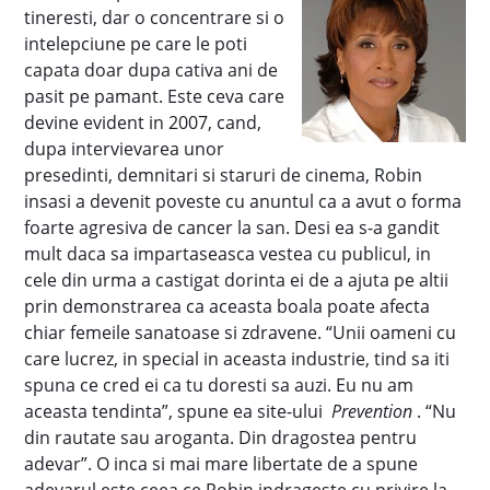
tineresti, dar o concentrare si o
intelepciune pe care le poti
capata doar dupa cativa ani de
pasit pe pamant. Este ceva care
devine evident in 2007, cand,
dupa intervievarea unor
presedinti, demnitari si staruri de cinema, Robin
insasi a devenit poveste cu anuntul ca a avut o forma
foarte agresiva de cancer la san. Desi ea s-a gandit
mult daca sa impartaseasca vestea cu publicul, in
cele din urma a castigat dorinta ei de a ajuta pe altii
prin demonstrarea ca aceasta boala poate afecta
chiar femeile sanatoase si zdravene. “Unii oameni cu
care lucrez, in special in aceasta industrie, tind sa iti
spuna ce cred ei ca tu doresti sa auzi. Eu nu am
aceasta tendinta”, spune ea site-ului
Prevention
. “Nu
din rautate sau aroganta. Din dragostea pentru
adevar”. O inca si mai mare libertate de a spune