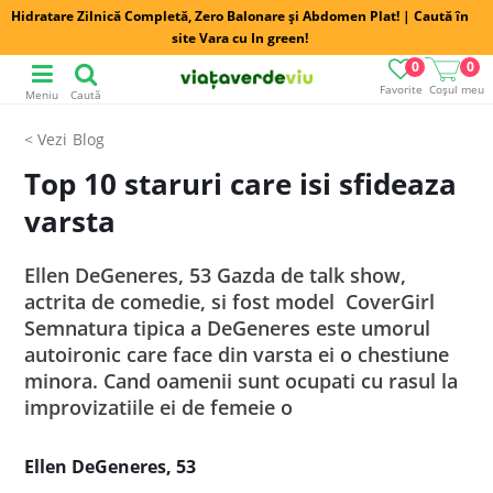
Hidratare Zilnică Completă, Zero Balonare și Abdomen Plat! | Caută în
site Vara cu In green!
0
0
Favorite
Coșul meu
Meniu
Caută
Blog
Top 10 staruri care isi sfideaza
varsta
Ellen DeGeneres, 53 Gazda de talk show,
actrita de comedie, si fost model CoverGirl
Semnatura tipica a DeGeneres este umorul
autoironic care face din varsta ei o chestiune
minora. Cand oamenii sunt ocupati cu rasul la
improvizatiile ei de femeie o
Ellen DeGeneres, 53