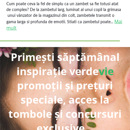
Cum poate ceva la fel de simplu ca un zambet sa fie totusi atat
de complex? De la zambetul larg, luminat al unui copil la grimasa
unui vânzator de la magazinul din colt, zambetele transmit o
Mai
gama larga si profunda de emotii. Stiati ca zambetul poate...
mult
Primești săptămânal
inspirație verde
vie
promoții și prețuri
speciale, acces la
tombole și concursuri
exclusive...