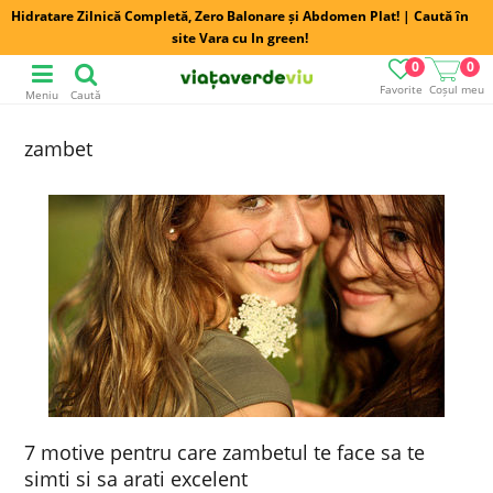
Hidratare Zilnică Completă, Zero Balonare și Abdomen Plat! | Caută în
site Vara cu In green!
0
0
Favorite
Coșul meu
Meniu
Caută
zambet
7 motive pentru care zambetul te face sa te
simti si sa arati excelent