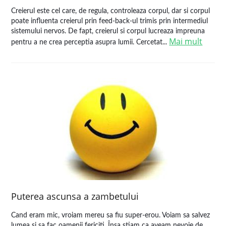
Creierul este cel care, de regula, controleaza corpul, dar si corpul
poate influenta creierul prin feed-back-ul trimis prin intermediul
sistemului nervos. De fapt, creierul si corpul lucreaza impreuna
Mai mult
pentru a ne crea perceptia asupra lumii. Cercetat...
Puterea ascunsa a zambetului
Cand eram mic, vroiam mereu sa fiu super-erou. Voiam sa salvez
lumea si sa fac oamenii fericiti. Însa stiam ca aveam nevoie de