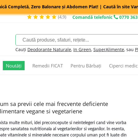
nică Completă, Zero Balonare și Abdomen Plat! | Caută în site Var
(4,9)
Comandă telefonic
0770 363
Cauți
Deodorante Naturale
,
In Green
,
SuperAlimente
, sau
P
Noutăți
Remedii FICAT
Pentru Bărbați
Ciperci medic
um sa previi cele mai frecvente deficiente
limentare vegane si vegetariene
xista multe mituri, idei preconcepute si neintelegeri cand vine vorba
espre sanatatea nutritionala al vegetarienilor si veganilor. In esenta,
oate vitaminele si mineralele necesare corpului uman pot fi luate din