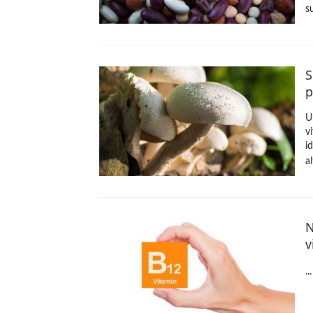
s
S
p
U
v
i
a
N
v
..