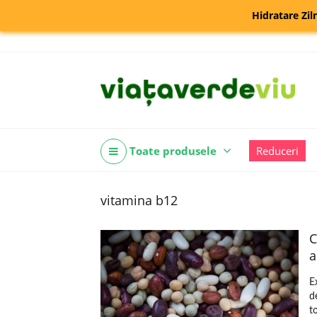
Hidratare Zil
Toate produsele
Reduceri
vitamina b12
C
a
E
d
t