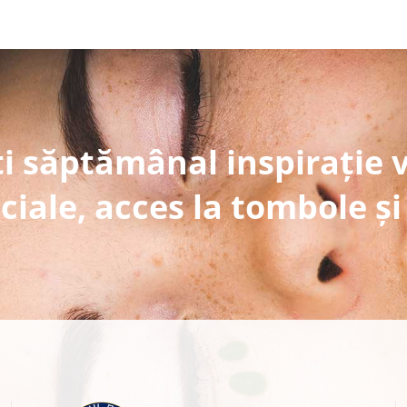
i săptămânal inspirație 
ciale, acces la tombole și