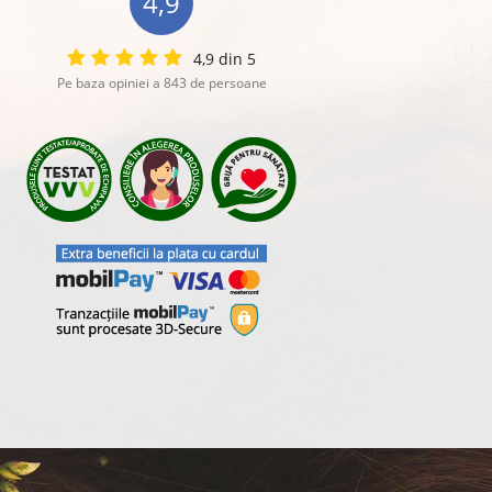
4,9
4,9 din 5
Pe baza opiniei a 843 de persoane