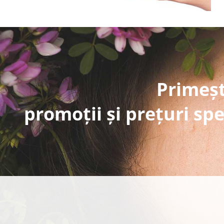
Primeșt
promoții și prețuri spe