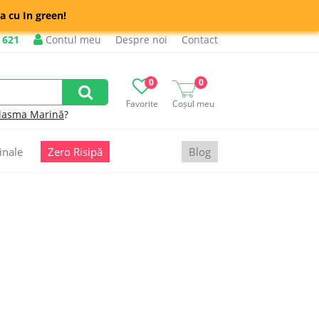
a cu In green!
 621
Contul meu
Despre noi
Contact
0
0
Favorite
Coșul meu
lasma Marină
?
inale
Zero Risipă
Blog