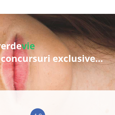
verde
vie
 concursuri exclusive...