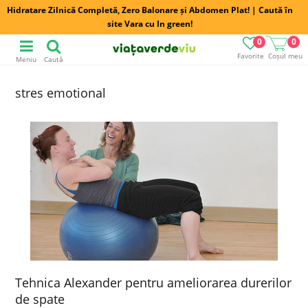
Hidratare Zilnică Completă, Zero Balonare și Abdomen Plat! | Caută în
site Vara cu In green!
0
0
Favorite
Coșul meu
Meniu
Caută
stres emotional
Tehnica Alexander pentru ameliorarea durerilor
de spate