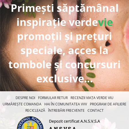
Primești săptămânal
inspirație verde
vie
promoții și prețuri
speciale, acces la
tombole și concursuri
exclusive...
DESPRE NOI
FORMULAR RETUR
RECENZII VIAȚA VERDE VIU
URMĂREȘTE COMANDA
HAI ÎN COMUNITATEA VVV
PROGRAM DE AFILIERE
RECICLEAZĂ
ÎNTREBĂRI FRECVENTE
CONTACT