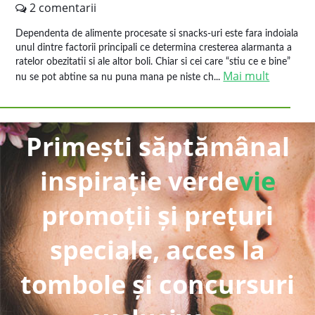
2 comentarii
Dependenta de alimente procesate si snacks-uri este fara indoiala
unul dintre factorii principali ce determina cresterea alarmanta a
ratelor obezitatii si ale altor boli. Chiar si cei care “stiu ce e bine”
Mai mult
nu se pot abtine sa nu puna mana pe niste ch...
Primești săptămânal
inspirație verde
vie
promoții și prețuri
speciale, acces la
tombole și concursuri