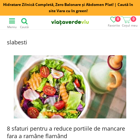
Hidratare Zilnică Completă, Zero Balonare și Abdomen Plat! | Caută în
site Vara cu In green!
0
0
Favorite
Coșul meu
Meniu
Caută
slabesti
8 sfaturi pentru a reduce portiile de mancare
fara a ramâne flamând